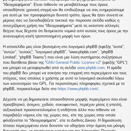
η
“Ιδεογραφήματα”. Είναι πιθανόν να μεταβάλλουμε τους όρους
εις
οποιαδήποτε χρονική στιγμή και θα επιδιώξουμε να σας ενημερώσουμε
για αυτό με τον προσφορότερο δυνατό τρόπο, όμως θα ήταν συνετό εκ
μέρους σας να ξαναδιαβάζετε τακτικά την παρούσα σελίδα καθώς η
συνεχιζόμενη χρήση του “Ιδεογραφήματα” μετά τις εκάστοτε αλλαγές
δείχνει πως δέχεστε ότι δεσμεύεστε νομικά από αυτούς τους όρους με την
ανανεωμένη και/ή τροποποιημένη μορφή των όρων.
Η ιστοσελίδα μας είναι βασισμένη στο λογισμικό phpBB (εφεξής “αυτοί”,
“αυτών”, “αυτούς”, “λογισμικό phpBB”, “www.phpbb.com”, “phpBB
Limited”, “phpBB Teams”) που είναι μια λύση συστήματος συζητήσεων
που διατίθεται βάσει της “
GNU General Public License v2
” (εφεξής “GPL”)
και μπορεί να μεταφορτωθεί από τη σελίδα
www.phpbb.com
. Η ομάδα
του phpBB δεν μπορεί να ασκήσει την επιρροή στο περιεχόμενο και τους
στόχους, τους οποίους ο χρήστης με αυτό το λογισμικό ακολουθεί λόγω
των κανονισμών του GPL. Για περισσότερες πληροφορίες σχετικά με το
phpBB, παρακαλούμε δείτε στο
https://www.phpbb.com/
.
Δέχεστε να μη δημοσιεύετε οποιασδήποτε μορφής περιεχόμενο που είναι
προσβλητικό, άσεμνο, χυδαίο, συκοφαντικό, περιέχον μίσος ή απειλή,
σεξουαλικά προσανατολισμένο ή οτιδήποτε άλλο που πιθανόν να
παραβιάζει νόμους είτε της χώρας σας, είτε της χώρας στην οποία
φιλοξενείται το “Ιδεογραφήματα”, είτε το Διεθνές Δίκαιο. Η δημοσίευση
τέτοιου περιεχομένου είναι δυνατόν να οδηγήσει στην άμεση και μόνιμη
διαγραφή σας, με ταυτόχρονη ενημέρωση της Υπηρεσίας Παροχής