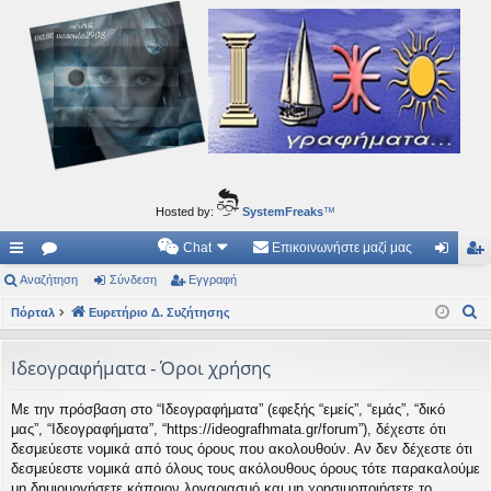
Ιδεογραφήματα
Αυτός ο τόπος φιλοδοξεί να ανοίγει μονοπάτια για τα συναρπαστικά και όμορφα ταξίδια του
νού...
Hosted by:
SystemFreaks
™
Chat
Επικοινωνήστε μαζί μας
ρή
Αναζήτηση
.
Σύνδεση
Εγγραφή
ύν
γγ
Α
γο
Πόρταλ
Συ
Ευρετήριο Δ. Συζήτησης
δε
ρα
ν
ρε
ζη
ση
φ
α
Ιδεογραφήματα - Όροι χρήσης
ς
τή
ή
ζ
Με την πρόσβαση στο “Ιδεογραφήματα” (εφεξής “εμείς”, “εμάς”, “δικό
ή
συ
σε
μας”, “Ιδεογραφήματα”, “https://ideografhmata.gr/forum”), δέχεστε ότι
τ
νδ
ις
δεσμεύεστε νομικά από τους όρους που ακολουθούν. Αν δεν δέχεστε ότι
η
δεσμεύεστε νομικά από όλους τους ακόλουθους όρους τότε παρακαλούμε
έσ
σ
μη δημιουργήσετε κάποιον λογαριασμό και μη χρησιμοποιήσετε το