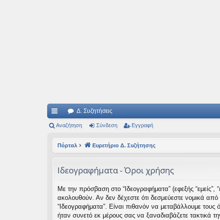
Ιδεογραφήματα
Αυτός ο τόπος φιλοδοξεί να ανοίγει μονοπάτια για τα συναρπαστικά και όμ
Δ. Συζητήσεις
ρή
Αναζήτηση
Σύνδεση
Εγγραφή
γο
Πόρταλ
Ευρετήριο Δ. Συζήτησης
ρε
Ιδεογραφήματα - Όροι χρήσης
ς
συ
Με την πρόσβαση στο “Ιδεογραφήματα” (εφεξής “εμείς”, “ε
ακολουθούν. Αν δεν δέχεστε ότι δεσμεύεστε νομικά από
νδ
“Ιδεογραφήματα”. Είναι πιθανόν να μεταβάλλουμε τους 
έσ
ήταν συνετό εκ μέρους σας να ξαναδιαβάζετε τακτικά τη