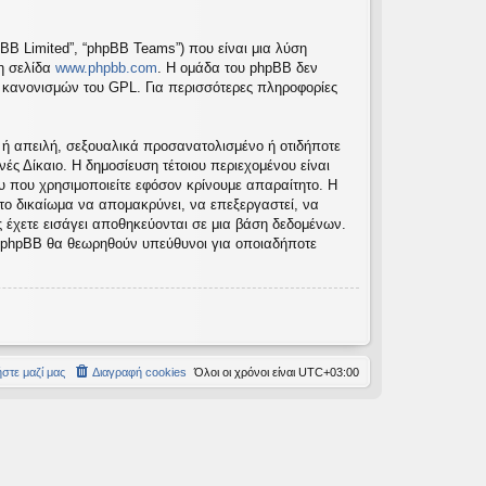
pBB Limited”, “phpBB Teams”) που είναι μια λύση
τη σελίδα
www.phpbb.com
. Η ομάδα του phpBB δεν
ν κανονισμών του GPL. Για περισσότερες πληροφορίες
 ή απειλή, σεξουαλικά προσανατολισμένο ή οτιδήποτε
νές Δίκαιο. Η δημοσίευση τέτοιου περιεχομένου είναι
 που χρησιμοποιείτε εφόσον κρίνουμε απαραίτητο. Η
 το δικαίωμα να απομακρύνει, να επεξεργαστεί, να
ς έχετε εισάγει αποθηκεύονται σε μια βάση δεδομένων.
το phpBB θα θεωρηθούν υπεύθυνοι για οποιαδήποτε
στε μαζί μας
Διαγραφή cookies
Όλοι οι χρόνοι είναι
UTC+03:00