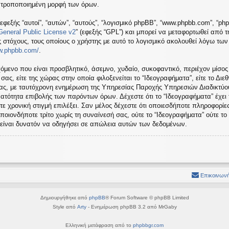
ή τροποποιημένη μορφή των όρων.
εφεξής “αυτοί”, “αυτών”, “αυτούς”, “λογισμικό phpBB”, “www.phpbb.com”, “ph
eneral Public License v2
” (εφεξής “GPL”) και μπορεί να μεταφορτωθεί από 
ς στόχους, τους οποίους ο χρήστης με αυτό το λογισμικό ακολουθεί λόγω τω
ww.phpbb.com/
.
όμενο που είναι προσβλητικό, άσεμνο, χυδαίο, συκοφαντικό, περιέχον μίσος
ς, είτε της χώρας στην οποία φιλοξενείται το “Ιδεογραφήματα”, είτε το Διεθ
σας, με ταυτόχρονη ενημέρωση της Υπηρεσίας Παροχής Υπηρεσιών Διαδικτύου
ατότητα επιβολής των παρόντων όρων. Δέχεστε ότι το “Ιδεογραφήματα” έχει
τε χρονική στιγμή επιλέξει. Σαν μέλος δέχεστε ότι οποιεσδήποτε πληροφορίε
ποιονδήποτε τρίτο χωρίς τη συναίνεσή σας, ούτε το “Ιδεογραφήματα” ούτε 
 είναι δυνατόν να οδηγήσει σε απώλεια αυτών των δεδομένων.
Επικοινωνή
Δημιουργήθηκε από
phpBB
® Forum Software © phpBB Limited
Style από
Arty
- Ενημέρωση phpBB 3.2 από MrGaby
Ελληνική μετάφραση από το
phpbbgr.com