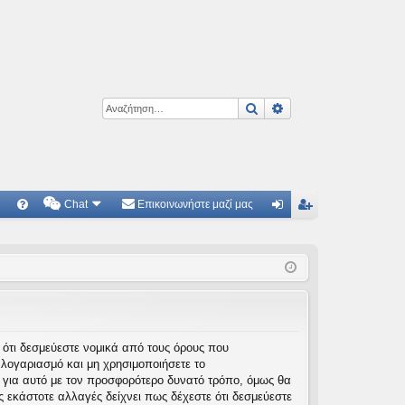
Αναζήτηση
Ειδική αναζήτηση
Chat
Επικοινωνήστε μαζί μας
Γ
Συ
ύν
γγ
χν
δε
ρα
ές
ση
φ
ερ
ή
ωτ
τε ότι δεσμεύεστε νομικά από τους όρους που
λογαριασμό και μη χρησιμοποιήσετε το
ήσ
 για αυτό με τον προσφορότερο δυνατό τρόπο, όμως θα
εις
 εκάστοτε αλλαγές δείχνει πως δέχεστε ότι δεσμεύεστε