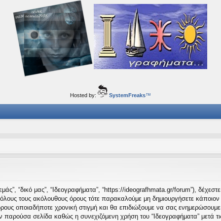
ορφα ταξίδια του νού...
Hosted by:
SystemFreaks
™
μάς”, “δικό μας”, “Ιδεογραφήματα”, “https://ideografhmata.gr/forum”), δέχεσ
 όλους τους ακόλουθους όρους τότε παρακαλούμε μη δημιουργήσετε κάποιον 
όρους οποιαδήποτε χρονική στιγμή και θα επιδιώξουμε να σας ενημερώσουμε
ν παρούσα σελίδα καθώς η συνεχιζόμενη χρήση του “Ιδεογραφήματα” μετά τις