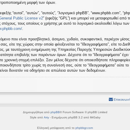
ή τροποποιημένη μορφή των όρων.
εφεξής “αυτοί”, “αυτών”, “αυτούς”, “λογισμικό phpBB”, “www.phpbb.com”, “ph
eneral Public License v2
” (εφεξής “GPL”) και μπορεί να μεταφορτωθεί από 
ς στόχους, τους οποίους ο χρήστης με αυτό το λογισμικό ακολουθεί λόγω τω
ww.phpbb.com/
.
όμενο που είναι προσβλητικό, άσεμνο, χυδαίο, συκοφαντικό, περιέχον μίσος
ς, είτε της χώρας στην οποία φιλοξενείται το “Ιδεογραφήματα”, είτε το Διεθ
σας, με ταυτόχρονη ενημέρωση της Υπηρεσίας Παροχής Υπηρεσιών Διαδικτύου
ατότητα επιβολής των παρόντων όρων. Δέχεστε ότι το “Ιδεογραφήματα” έχει
τε χρονική στιγμή επιλέξει. Σαν μέλος δέχεστε ότι οποιεσδήποτε πληροφορίε
ποιονδήποτε τρίτο χωρίς τη συναίνεσή σας, ούτε το “Ιδεογραφήματα” ούτε 
 είναι δυνατόν να οδηγήσει σε απώλεια αυτών των δεδομένων.
Επικοινωνή
Δημιουργήθηκε από
phpBB
® Forum Software © phpBB Limited
Style από
Arty
- Ενημέρωση phpBB 3.2 από MrGaby
Ελληνική μετάφραση από το
phpbbgr.com