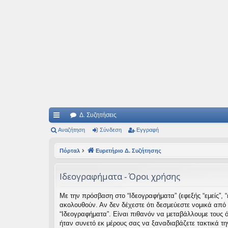
Ιδεογραφήματα
Αυτός ο τόπος φιλοδοξεί να ανοίγει μονοπάτια για τα συναρπαστικά και όμ
Δ. Συζητήσεις
ρή
Αναζήτηση
Σύνδεση
Εγγραφή
γο
Πόρταλ
Ευρετήριο Δ. Συζήτησης
ρε
Ιδεογραφήματα - Όροι χρήσης
ς
συ
Με την πρόσβαση στο “Ιδεογραφήματα” (εφεξής “εμείς”, “ε
ακολουθούν. Αν δεν δέχεστε ότι δεσμεύεστε νομικά από
νδ
“Ιδεογραφήματα”. Είναι πιθανόν να μεταβάλλουμε τους 
έσ
ήταν συνετό εκ μέρους σας να ξαναδιαβάζετε τακτικά τη