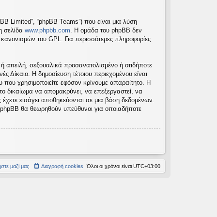
pBB Limited”, “phpBB Teams”) που είναι μια λύση
τη σελίδα
www.phpbb.com
. Η ομάδα του phpBB δεν
ν κανονισμών του GPL. Για περισσότερες πληροφορίες
 ή απειλή, σεξουαλικά προσανατολισμένο ή οτιδήποτε
νές Δίκαιο. Η δημοσίευση τέτοιου περιεχομένου είναι
 που χρησιμοποιείτε εφόσον κρίνουμε απαραίτητο. Η
 το δικαίωμα να απομακρύνει, να επεξεργαστεί, να
ς έχετε εισάγει αποθηκεύονται σε μια βάση δεδομένων.
το phpBB θα θεωρηθούν υπεύθυνοι για οποιαδήποτε
στε μαζί μας
Διαγραφή cookies
Όλοι οι χρόνοι είναι
UTC+03:00