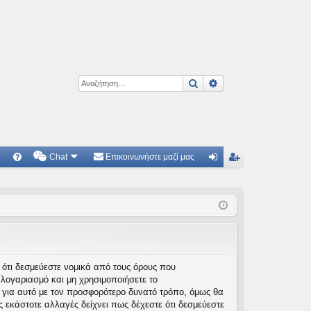
Αναζήτηση
Ειδική αναζήτηση
Chat
Επικοινωνήστε μαζί μας
Γ
Συ
ύν
γγ
χν
δε
ρα
ές
ση
φ
ερ
ή
ωτ
τε ότι δεσμεύεστε νομικά από τους όρους που
λογαριασμό και μη χρησιμοποιήσετε το
ήσ
 για αυτό με τον προσφορότερο δυνατό τρόπο, όμως θα
εις
 εκάστοτε αλλαγές δείχνει πως δέχεστε ότι δεσμεύεστε