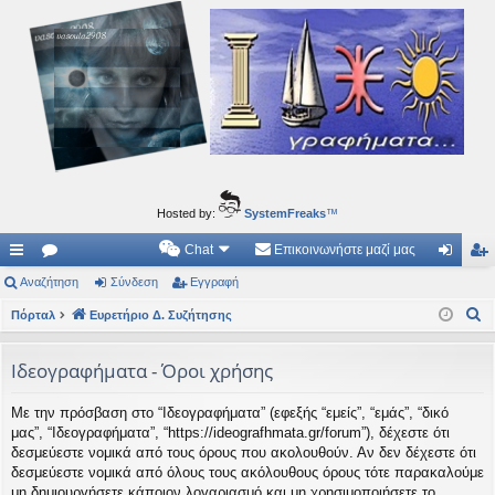
Ιδεογραφήματα
Αυτός ο τόπος φιλοδοξεί να ανοίγει μονοπάτια για τα συναρπαστικά και όμορφα ταξίδια του
νού...
Hosted by:
SystemFreaks
™
Chat
Επικοινωνήστε μαζί μας
ρή
Αναζήτηση
.
Σύνδεση
Εγγραφή
ύν
γγ
Α
γο
Πόρταλ
Συ
Ευρετήριο Δ. Συζήτησης
δε
ρα
ν
ρε
ζη
ση
φ
α
Ιδεογραφήματα - Όροι χρήσης
ς
τή
ή
ζ
Με την πρόσβαση στο “Ιδεογραφήματα” (εφεξής “εμείς”, “εμάς”, “δικό
ή
συ
σε
μας”, “Ιδεογραφήματα”, “https://ideografhmata.gr/forum”), δέχεστε ότι
τ
νδ
ις
δεσμεύεστε νομικά από τους όρους που ακολουθούν. Αν δεν δέχεστε ότι
η
δεσμεύεστε νομικά από όλους τους ακόλουθους όρους τότε παρακαλούμε
έσ
σ
μη δημιουργήσετε κάποιον λογαριασμό και μη χρησιμοποιήσετε το