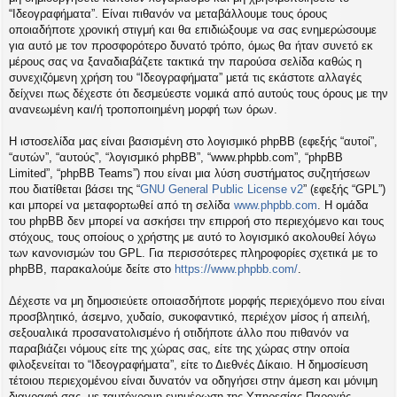
η
“Ιδεογραφήματα”. Είναι πιθανόν να μεταβάλλουμε τους όρους
εις
οποιαδήποτε χρονική στιγμή και θα επιδιώξουμε να σας ενημερώσουμε
για αυτό με τον προσφορότερο δυνατό τρόπο, όμως θα ήταν συνετό εκ
μέρους σας να ξαναδιαβάζετε τακτικά την παρούσα σελίδα καθώς η
συνεχιζόμενη χρήση του “Ιδεογραφήματα” μετά τις εκάστοτε αλλαγές
δείχνει πως δέχεστε ότι δεσμεύεστε νομικά από αυτούς τους όρους με την
ανανεωμένη και/ή τροποποιημένη μορφή των όρων.
Η ιστοσελίδα μας είναι βασισμένη στο λογισμικό phpBB (εφεξής “αυτοί”,
“αυτών”, “αυτούς”, “λογισμικό phpBB”, “www.phpbb.com”, “phpBB
Limited”, “phpBB Teams”) που είναι μια λύση συστήματος συζητήσεων
που διατίθεται βάσει της “
GNU General Public License v2
” (εφεξής “GPL”)
και μπορεί να μεταφορτωθεί από τη σελίδα
www.phpbb.com
. Η ομάδα
του phpBB δεν μπορεί να ασκήσει την επιρροή στο περιεχόμενο και τους
στόχους, τους οποίους ο χρήστης με αυτό το λογισμικό ακολουθεί λόγω
των κανονισμών του GPL. Για περισσότερες πληροφορίες σχετικά με το
phpBB, παρακαλούμε δείτε στο
https://www.phpbb.com/
.
Δέχεστε να μη δημοσιεύετε οποιασδήποτε μορφής περιεχόμενο που είναι
προσβλητικό, άσεμνο, χυδαίο, συκοφαντικό, περιέχον μίσος ή απειλή,
σεξουαλικά προσανατολισμένο ή οτιδήποτε άλλο που πιθανόν να
παραβιάζει νόμους είτε της χώρας σας, είτε της χώρας στην οποία
φιλοξενείται το “Ιδεογραφήματα”, είτε το Διεθνές Δίκαιο. Η δημοσίευση
τέτοιου περιεχομένου είναι δυνατόν να οδηγήσει στην άμεση και μόνιμη
διαγραφή σας, με ταυτόχρονη ενημέρωση της Υπηρεσίας Παροχής