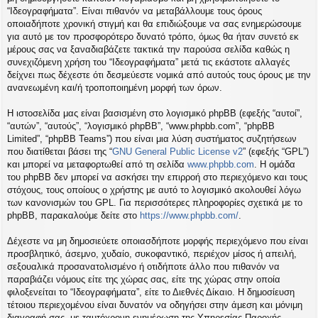
η
“Ιδεογραφήματα”. Είναι πιθανόν να μεταβάλλουμε τους όρους
εις
οποιαδήποτε χρονική στιγμή και θα επιδιώξουμε να σας ενημερώσουμε
για αυτό με τον προσφορότερο δυνατό τρόπο, όμως θα ήταν συνετό εκ
μέρους σας να ξαναδιαβάζετε τακτικά την παρούσα σελίδα καθώς η
συνεχιζόμενη χρήση του “Ιδεογραφήματα” μετά τις εκάστοτε αλλαγές
δείχνει πως δέχεστε ότι δεσμεύεστε νομικά από αυτούς τους όρους με την
ανανεωμένη και/ή τροποποιημένη μορφή των όρων.
Η ιστοσελίδα μας είναι βασισμένη στο λογισμικό phpBB (εφεξής “αυτοί”,
“αυτών”, “αυτούς”, “λογισμικό phpBB”, “www.phpbb.com”, “phpBB
Limited”, “phpBB Teams”) που είναι μια λύση συστήματος συζητήσεων
που διατίθεται βάσει της “
GNU General Public License v2
” (εφεξής “GPL”)
και μπορεί να μεταφορτωθεί από τη σελίδα
www.phpbb.com
. Η ομάδα
του phpBB δεν μπορεί να ασκήσει την επιρροή στο περιεχόμενο και τους
στόχους, τους οποίους ο χρήστης με αυτό το λογισμικό ακολουθεί λόγω
των κανονισμών του GPL. Για περισσότερες πληροφορίες σχετικά με το
phpBB, παρακαλούμε δείτε στο
https://www.phpbb.com/
.
Δέχεστε να μη δημοσιεύετε οποιασδήποτε μορφής περιεχόμενο που είναι
προσβλητικό, άσεμνο, χυδαίο, συκοφαντικό, περιέχον μίσος ή απειλή,
σεξουαλικά προσανατολισμένο ή οτιδήποτε άλλο που πιθανόν να
παραβιάζει νόμους είτε της χώρας σας, είτε της χώρας στην οποία
φιλοξενείται το “Ιδεογραφήματα”, είτε το Διεθνές Δίκαιο. Η δημοσίευση
τέτοιου περιεχομένου είναι δυνατόν να οδηγήσει στην άμεση και μόνιμη
διαγραφή σας, με ταυτόχρονη ενημέρωση της Υπηρεσίας Παροχής