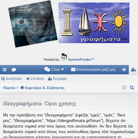
Ιδεογραφήματα
Αυτός ο τόπος φιλοδοξεί να ανοίγει μονοπάτια για τα συναρπαστικά και όμορφα ταξίδια του
νού...
Hosted by:
SystemFreaks
™
Chat
Επικοινωνήστε μαζί μας
ρή
Αναζήτηση
.
Σύνδεση
Εγγραφή
ύν
γγ
Α
γο
Πόρταλ
Συ
Ευρετήριο Δ. Συζήτησης
δε
ρα
ν
ρε
ζη
ση
φ
α
Ιδεογραφήματα - Όροι χρήσης
ς
τή
ή
ζ
Με την πρόσβαση στο “Ιδεογραφήματα” (εφεξής “εμείς”, “εμάς”, “δικό
ή
συ
σε
μας”, “Ιδεογραφήματα”, “https://ideografhmata.gr/forum”), δέχεστε ότι
τ
νδ
ις
δεσμεύεστε νομικά από τους όρους που ακολουθούν. Αν δεν δέχεστε ότι
η
δεσμεύεστε νομικά από όλους τους ακόλουθους όρους τότε παρακαλούμε
έσ
σ
μη δημιουργήσετε κάποιον λογαριασμό και μη χρησιμοποιήσετε το