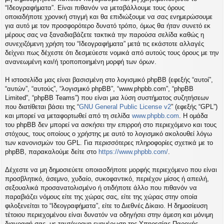
η
“Ιδεογραφήματα”. Είναι πιθανόν να μεταβάλλουμε τους όρους
εις
οποιαδήποτε χρονική στιγμή και θα επιδιώξουμε να σας ενημερώσουμε
για αυτό με τον προσφορότερο δυνατό τρόπο, όμως θα ήταν συνετό εκ
μέρους σας να ξαναδιαβάζετε τακτικά την παρούσα σελίδα καθώς η
συνεχιζόμενη χρήση του “Ιδεογραφήματα” μετά τις εκάστοτε αλλαγές
δείχνει πως δέχεστε ότι δεσμεύεστε νομικά από αυτούς τους όρους με την
ανανεωμένη και/ή τροποποιημένη μορφή των όρων.
Η ιστοσελίδα μας είναι βασισμένη στο λογισμικό phpBB (εφεξής “αυτοί”,
“αυτών”, “αυτούς”, “λογισμικό phpBB”, “www.phpbb.com”, “phpBB
Limited”, “phpBB Teams”) που είναι μια λύση συστήματος συζητήσεων
που διατίθεται βάσει της “
GNU General Public License v2
” (εφεξής “GPL”)
και μπορεί να μεταφορτωθεί από τη σελίδα
www.phpbb.com
. Η ομάδα
του phpBB δεν μπορεί να ασκήσει την επιρροή στο περιεχόμενο και τους
στόχους, τους οποίους ο χρήστης με αυτό το λογισμικό ακολουθεί λόγω
των κανονισμών του GPL. Για περισσότερες πληροφορίες σχετικά με το
phpBB, παρακαλούμε δείτε στο
https://www.phpbb.com/
.
Δέχεστε να μη δημοσιεύετε οποιασδήποτε μορφής περιεχόμενο που είναι
προσβλητικό, άσεμνο, χυδαίο, συκοφαντικό, περιέχον μίσος ή απειλή,
σεξουαλικά προσανατολισμένο ή οτιδήποτε άλλο που πιθανόν να
παραβιάζει νόμους είτε της χώρας σας, είτε της χώρας στην οποία
φιλοξενείται το “Ιδεογραφήματα”, είτε το Διεθνές Δίκαιο. Η δημοσίευση
τέτοιου περιεχομένου είναι δυνατόν να οδηγήσει στην άμεση και μόνιμη
διαγραφή σας, με ταυτόχρονη ενημέρωση της Υπηρεσίας Παροχής