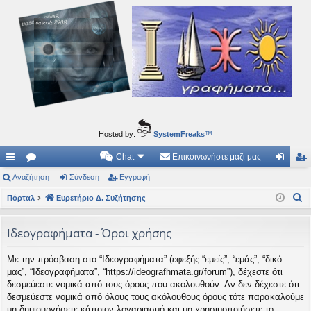
Ιδεογραφήματα
Αυτός ο τόπος φιλοδοξεί να ανοίγει μονοπάτια για τα συναρπαστικά και όμορφα ταξίδια του
νού...
Hosted by:
SystemFreaks
™
Chat
Επικοινωνήστε μαζί μας
ρή
Αναζήτηση
.
Σύνδεση
Εγγραφή
ύν
γγ
Α
γο
Πόρταλ
Συ
Ευρετήριο Δ. Συζήτησης
δε
ρα
ν
ρε
ζη
ση
φ
α
Ιδεογραφήματα - Όροι χρήσης
ς
τή
ή
ζ
Με την πρόσβαση στο “Ιδεογραφήματα” (εφεξής “εμείς”, “εμάς”, “δικό
ή
συ
σε
μας”, “Ιδεογραφήματα”, “https://ideografhmata.gr/forum”), δέχεστε ότι
τ
νδ
ις
δεσμεύεστε νομικά από τους όρους που ακολουθούν. Αν δεν δέχεστε ότι
η
δεσμεύεστε νομικά από όλους τους ακόλουθους όρους τότε παρακαλούμε
έσ
σ
μη δημιουργήσετε κάποιον λογαριασμό και μη χρησιμοποιήσετε το