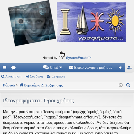
Ιδεογραφήματα
Αυτός ο τόπος φιλοδοξεί να ανοίγει μονοπάτια για τα συναρπαστικά και όμορφα ταξίδια του
νού...
Hosted by:
SystemFreaks
™
Chat
Επικοινωνήστε μαζί μας
ρή
Αναζήτηση
.
Σύνδεση
Εγγραφή
ύν
γγ
Α
γο
Πόρταλ
Συ
Ευρετήριο Δ. Συζήτησης
δε
ρα
ν
ρε
ζη
ση
φ
α
Ιδεογραφήματα - Όροι χρήσης
ς
τή
ή
ζ
Με την πρόσβαση στο “Ιδεογραφήματα” (εφεξής “εμείς”, “εμάς”, “δικό
ή
συ
σε
μας”, “Ιδεογραφήματα”, “https://ideografhmata.gr/forum”), δέχεστε ότι
τ
νδ
ις
δεσμεύεστε νομικά από τους όρους που ακολουθούν. Αν δεν δέχεστε ότι
η
δεσμεύεστε νομικά από όλους τους ακόλουθους όρους τότε παρακαλούμε
έσ
σ
μη δημιουργήσετε κάποιον λογαριασμό και μη χρησιμοποιήσετε το