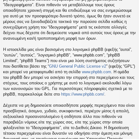
η
“Ιδεογραφήματα”. Είναι πιθανόν να μεταβάλλουμε τους όρους
εις
οποιαδήποτε χρονική στιγμή και θα επιδιώξουμε να σας ενημερώσουμε
για αυτό με τον προσφορότερο δυνατό τρόπο, όμως θα ήταν συνετό εκ
μέρους σας να ξαναδιαβάζετε τακτικά την παρούσα σελίδα καθώς η
συνεχιζόμενη χρήση του “Ιδεογραφήματα” μετά τις εκάστοτε αλλαγές
δείχνει πως δέχεστε ότι δεσμεύεστε νομικά από αυτούς τους όρους με την
ανανεωμένη και/ή τροποποιημένη μορφή των όρων.
Η ιστοσελίδα μας είναι βασισμένη στο λογισμικό phpBB (εφεξής “αυτοί”,
“αυτών”, “αυτούς”, “λογισμικό phpBB”, “www.phpbb.com”, “phpBB
Limited”, “phpBB Teams”) που είναι μια λύση συστήματος συζητήσεων
που διατίθεται βάσει της “
GNU General Public License v2
” (εφεξής “GPL”)
και μπορεί να μεταφορτωθεί από τη σελίδα
www.phpbb.com
. Η ομάδα
του phpBB δεν μπορεί να ασκήσει την επιρροή στο περιεχόμενο και τους
στόχους, τους οποίους ο χρήστης με αυτό το λογισμικό ακολουθεί λόγω
των κανονισμών του GPL. Για περισσότερες πληροφορίες σχετικά με το
phpBB, παρακαλούμε δείτε στο
https://www.phpbb.com/
.
Δέχεστε να μη δημοσιεύετε οποιασδήποτε μορφής περιεχόμενο που είναι
προσβλητικό, άσεμνο, χυδαίο, συκοφαντικό, περιέχον μίσος ή απειλή,
σεξουαλικά προσανατολισμένο ή οτιδήποτε άλλο που πιθανόν να
παραβιάζει νόμους είτε της χώρας σας, είτε της χώρας στην οποία
φιλοξενείται το “Ιδεογραφήματα”, είτε το Διεθνές Δίκαιο. Η δημοσίευση
τέτοιου περιεχομένου είναι δυνατόν να οδηγήσει στην άμεση και μόνιμη
διαγραφή σας, με ταυτόχρονη ενημέρωση της Υπηρεσίας Παροχής