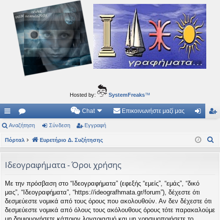
Ιδεογραφήματα
Αυτός ο τόπος φιλοδοξεί να ανοίγει μονοπάτια για τα συναρπαστικά και όμορφα ταξίδια του
νού...
Hosted by:
SystemFreaks
™
Chat
Επικοινωνήστε μαζί μας
ρή
Αναζήτηση
.
Σύνδεση
Εγγραφή
ύν
γγ
Α
γο
Πόρταλ
Συ
Ευρετήριο Δ. Συζήτησης
δε
ρα
ν
ρε
ζη
ση
φ
α
Ιδεογραφήματα - Όροι χρήσης
ς
τή
ή
ζ
Με την πρόσβαση στο “Ιδεογραφήματα” (εφεξής “εμείς”, “εμάς”, “δικό
ή
συ
σε
μας”, “Ιδεογραφήματα”, “https://ideografhmata.gr/forum”), δέχεστε ότι
τ
νδ
ις
δεσμεύεστε νομικά από τους όρους που ακολουθούν. Αν δεν δέχεστε ότι
η
δεσμεύεστε νομικά από όλους τους ακόλουθους όρους τότε παρακαλούμε
έσ
σ
μη δημιουργήσετε κάποιον λογαριασμό και μη χρησιμοποιήσετε το