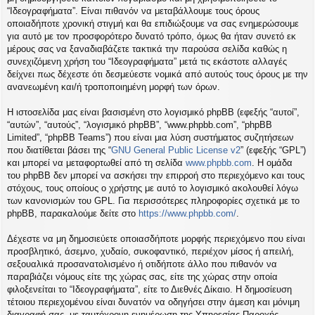
η
“Ιδεογραφήματα”. Είναι πιθανόν να μεταβάλλουμε τους όρους
εις
οποιαδήποτε χρονική στιγμή και θα επιδιώξουμε να σας ενημερώσουμε
για αυτό με τον προσφορότερο δυνατό τρόπο, όμως θα ήταν συνετό εκ
μέρους σας να ξαναδιαβάζετε τακτικά την παρούσα σελίδα καθώς η
συνεχιζόμενη χρήση του “Ιδεογραφήματα” μετά τις εκάστοτε αλλαγές
δείχνει πως δέχεστε ότι δεσμεύεστε νομικά από αυτούς τους όρους με την
ανανεωμένη και/ή τροποποιημένη μορφή των όρων.
Η ιστοσελίδα μας είναι βασισμένη στο λογισμικό phpBB (εφεξής “αυτοί”,
“αυτών”, “αυτούς”, “λογισμικό phpBB”, “www.phpbb.com”, “phpBB
Limited”, “phpBB Teams”) που είναι μια λύση συστήματος συζητήσεων
που διατίθεται βάσει της “
GNU General Public License v2
” (εφεξής “GPL”)
και μπορεί να μεταφορτωθεί από τη σελίδα
www.phpbb.com
. Η ομάδα
του phpBB δεν μπορεί να ασκήσει την επιρροή στο περιεχόμενο και τους
στόχους, τους οποίους ο χρήστης με αυτό το λογισμικό ακολουθεί λόγω
των κανονισμών του GPL. Για περισσότερες πληροφορίες σχετικά με το
phpBB, παρακαλούμε δείτε στο
https://www.phpbb.com/
.
Δέχεστε να μη δημοσιεύετε οποιασδήποτε μορφής περιεχόμενο που είναι
προσβλητικό, άσεμνο, χυδαίο, συκοφαντικό, περιέχον μίσος ή απειλή,
σεξουαλικά προσανατολισμένο ή οτιδήποτε άλλο που πιθανόν να
παραβιάζει νόμους είτε της χώρας σας, είτε της χώρας στην οποία
φιλοξενείται το “Ιδεογραφήματα”, είτε το Διεθνές Δίκαιο. Η δημοσίευση
τέτοιου περιεχομένου είναι δυνατόν να οδηγήσει στην άμεση και μόνιμη
διαγραφή σας, με ταυτόχρονη ενημέρωση της Υπηρεσίας Παροχής