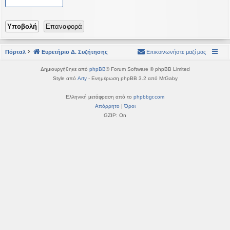
η
εις
Πόρταλ
Ευρετήριο Δ. Συζήτησης
Επικοινωνήστε μαζί μας
Δημιουργήθηκε από
phpBB
® Forum Software © phpBB Limited
Style από
Arty
- Ενημέρωση phpBB 3.2 από MrGaby
Ελληνική μετάφραση από το
phpbbgr.com
Απόρρητο
|
Όροι
GZIP: On