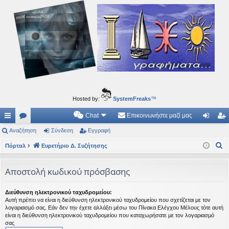
Ιδεογραφήματα
Αυτός ο τόπος φιλοδοξεί να ανοίγει μονοπάτια για τα συναρπαστικά και όμορφα ταξίδια του
νού...
Hosted by:
SystemFreaks
™
Chat
Επικοινωνήστε μαζί μας
ρή
Αναζήτηση
.
Σύνδεση
Εγγραφή
ύν
γγ
Α
γο
Πόρταλ
Συ
Ευρετήριο Δ. Συζήτησης
δε
ρα
ν
ρε
ζη
ση
φ
α
Αποστολή κωδικού πρόσβασης
ς
τή
ή
ζ
ή
συ
σε
Διεύθυνση ηλεκτρονικού ταχυδρομείου:
Αυτή πρέπει να είναι η διεύθυνση ηλεκτρονικού ταχυδρομείου που σχετίζεται με τον
τ
νδ
ις
λογαριασμό σας. Εάν δεν την έχετε αλλάξει μέσω του Πίνακα Ελέγχου Μέλους τότε αυτή
η
είναι η διεύθυνση ηλεκτρονικού ταχυδρομείου που καταχωρήσατε με τον λογαριασμό
έσ
σας
σ