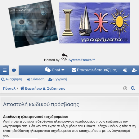
Ιδεογραφήματα
Αυτός ο τόπος φιλοδοξεί να ανοίγει μονοπάτια για τα συναρπαστικά και όμορφα ταξίδια του
νού...
Hosted by:
SystemFreaks
™
Chat
Επικοινωνήστε μαζί μας
ρή
Αναζήτηση
.
Σύνδεση
Εγγραφή
ύν
γγ
Α
γο
Πόρταλ
Συ
Ευρετήριο Δ. Συζήτησης
δε
ρα
ν
ρε
ζη
ση
φ
α
Αποστολή κωδικού πρόσβασης
ς
τή
ή
ζ
ή
συ
σε
Διεύθυνση ηλεκτρονικού ταχυδρομείου:
Αυτή πρέπει να είναι η διεύθυνση ηλεκτρονικού ταχυδρομείου που σχετίζεται με τον
τ
νδ
ις
λογαριασμό σας. Εάν δεν την έχετε αλλάξει μέσω του Πίνακα Ελέγχου Μέλους τότε αυτή
η
είναι η διεύθυνση ηλεκτρονικού ταχυδρομείου που καταχωρήσατε με τον λογαριασμό
έσ
σας
σ