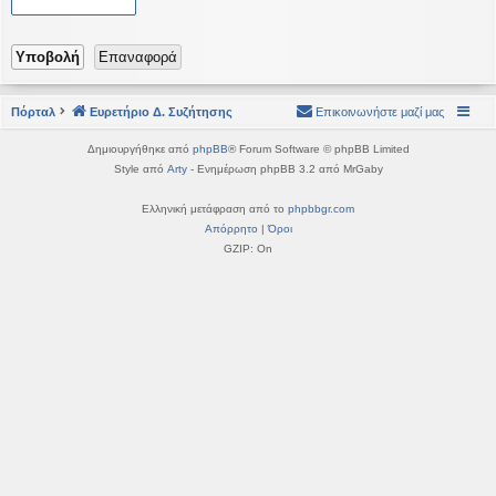
η
εις
Πόρταλ
Ευρετήριο Δ. Συζήτησης
Επικοινωνήστε μαζί μας
Δημιουργήθηκε από
phpBB
® Forum Software © phpBB Limited
Style από
Arty
- Ενημέρωση phpBB 3.2 από MrGaby
Ελληνική μετάφραση από το
phpbbgr.com
Απόρρητο
|
Όροι
GZIP: On