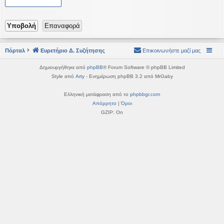
η
εις
Πόρταλ
Ευρετήριο Δ. Συζήτησης
Επικοινωνήστε μαζί μας
Δημιουργήθηκε από
phpBB
® Forum Software © phpBB Limited
Style από
Arty
- Ενημέρωση phpBB 3.2 από MrGaby
Ελληνική μετάφραση από το
phpbbgr.com
Απόρρητο
|
Όροι
GZIP: On