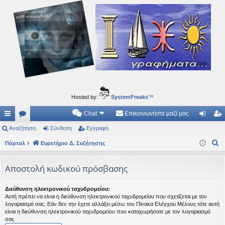
Ιδεογραφήματα
Αυτός ο τόπος φιλοδοξεί να ανοίγει μονοπάτια για τα συναρπαστικά και όμορφα ταξίδια του
νού...
Hosted by:
SystemFreaks
™
Chat
Επικοινωνήστε μαζί μας
ρή
Αναζήτηση
.
Σύνδεση
Εγγραφή
ύν
γγ
Α
γο
Πόρταλ
Συ
Ευρετήριο Δ. Συζήτησης
δε
ρα
ν
ρε
ζη
ση
φ
α
Αποστολή κωδικού πρόσβασης
ς
τή
ή
ζ
ή
συ
σε
Διεύθυνση ηλεκτρονικού ταχυδρομείου:
Αυτή πρέπει να είναι η διεύθυνση ηλεκτρονικού ταχυδρομείου που σχετίζεται με τον
τ
νδ
ις
λογαριασμό σας. Εάν δεν την έχετε αλλάξει μέσω του Πίνακα Ελέγχου Μέλους τότε αυτή
η
είναι η διεύθυνση ηλεκτρονικού ταχυδρομείου που καταχωρήσατε με τον λογαριασμό
έσ
σας
σ