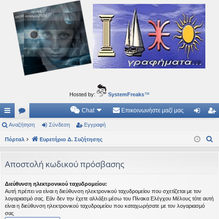
Ιδεογραφήματα
Αυτός ο τόπος φιλοδοξεί να ανοίγει μονοπάτια για τα συναρπαστικά και όμορφα ταξίδια του
νού...
Hosted by:
SystemFreaks
™
Chat
Επικοινωνήστε μαζί μας
ρή
Αναζήτηση
.
Σύνδεση
Εγγραφή
ύν
γγ
Α
γο
Πόρταλ
Συ
Ευρετήριο Δ. Συζήτησης
δε
ρα
ν
ρε
ζη
ση
φ
α
Αποστολή κωδικού πρόσβασης
ς
τή
ή
ζ
ή
συ
σε
Διεύθυνση ηλεκτρονικού ταχυδρομείου:
Αυτή πρέπει να είναι η διεύθυνση ηλεκτρονικού ταχυδρομείου που σχετίζεται με τον
τ
νδ
ις
λογαριασμό σας. Εάν δεν την έχετε αλλάξει μέσω του Πίνακα Ελέγχου Μέλους τότε αυτή
η
είναι η διεύθυνση ηλεκτρονικού ταχυδρομείου που καταχωρήσατε με τον λογαριασμό
έσ
σας
σ