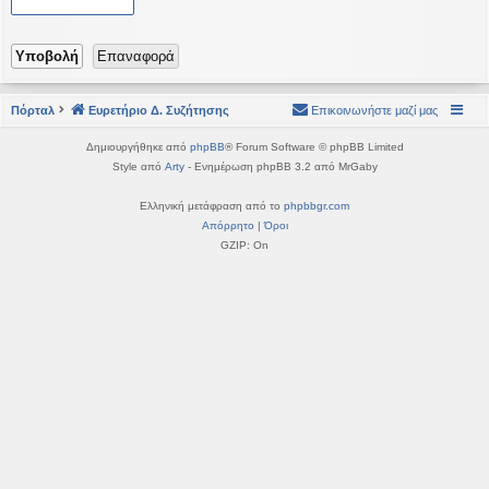
η
εις
Πόρταλ
Ευρετήριο Δ. Συζήτησης
Επικοινωνήστε μαζί μας
Δημιουργήθηκε από
phpBB
® Forum Software © phpBB Limited
Style από
Arty
- Ενημέρωση phpBB 3.2 από MrGaby
Ελληνική μετάφραση από το
phpbbgr.com
Απόρρητο
|
Όροι
GZIP: On