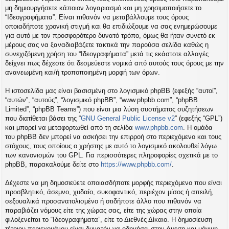
η
μη δημιουργήσετε κάποιον λογαριασμό και μη χρησιμοποιήσετε το
εις
“Ιδεογραφήματα”. Είναι πιθανόν να μεταβάλλουμε τους όρους
οποιαδήποτε χρονική στιγμή και θα επιδιώξουμε να σας ενημερώσουμε
για αυτό με τον προσφορότερο δυνατό τρόπο, όμως θα ήταν συνετό εκ
μέρους σας να ξαναδιαβάζετε τακτικά την παρούσα σελίδα καθώς η
συνεχιζόμενη χρήση του “Ιδεογραφήματα” μετά τις εκάστοτε αλλαγές
δείχνει πως δέχεστε ότι δεσμεύεστε νομικά από αυτούς τους όρους με την
ανανεωμένη και/ή τροποποιημένη μορφή των όρων.
Η ιστοσελίδα μας είναι βασισμένη στο λογισμικό phpBB (εφεξής “αυτοί”,
“αυτών”, “αυτούς”, “λογισμικό phpBB”, “www.phpbb.com”, “phpBB
Limited”, “phpBB Teams”) που είναι μια λύση συστήματος συζητήσεων
που διατίθεται βάσει της “
GNU General Public License v2
” (εφεξής “GPL”)
και μπορεί να μεταφορτωθεί από τη σελίδα
www.phpbb.com
. Η ομάδα
του phpBB δεν μπορεί να ασκήσει την επιρροή στο περιεχόμενο και τους
στόχους, τους οποίους ο χρήστης με αυτό το λογισμικό ακολουθεί λόγω
των κανονισμών του GPL. Για περισσότερες πληροφορίες σχετικά με το
phpBB, παρακαλούμε δείτε στο
https://www.phpbb.com/
.
Δέχεστε να μη δημοσιεύετε οποιασδήποτε μορφής περιεχόμενο που είναι
προσβλητικό, άσεμνο, χυδαίο, συκοφαντικό, περιέχον μίσος ή απειλή,
σεξουαλικά προσανατολισμένο ή οτιδήποτε άλλο που πιθανόν να
παραβιάζει νόμους είτε της χώρας σας, είτε της χώρας στην οποία
φιλοξενείται το “Ιδεογραφήματα”, είτε το Διεθνές Δίκαιο. Η δημοσίευση
τέτοιου περιεχομένου είναι δυνατόν να οδηγήσει στην άμεση και μόνιμη