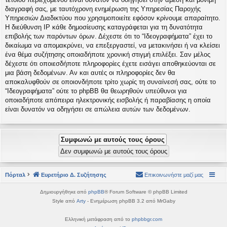
διαγραφή σας, με ταυτόχρονη ενημέρωση της Υπηρεσίας Παροχής
Υπηρεσιών Διαδικτύου που χρησιμοποιείτε εφόσον κρίνουμε απαραίτητο.
Η διεύθυνση IP κάθε δημοσίευσης καταγράφεται για τη δυνατότητα
επιβολής των παρόντων όρων. Δέχεστε ότι το “Ιδεογραφήματα” έχει το
δικαίωμα να απομακρύνει, να επεξεργαστεί, να μετακινήσει ή να κλείσει
ένα θέμα συζήτησης οποιαδήποτε χρονική στιγμή επιλέξει. Σαν μέλος
δέχεστε ότι οποιεσδήποτε πληροφορίες έχετε εισάγει αποθηκεύονται σε
μια βάση δεδομένων. Αν και αυτές οι πληροφορίες δεν θα
αποκαλυφθούν σε οποιονδήποτε τρίτο χωρίς τη συναίνεσή σας, ούτε το
“Ιδεογραφήματα” ούτε το phpBB θα θεωρηθούν υπεύθυνοι για
οποιαδήποτε απόπειρα ηλεκτρονικής εισβολής ή παραβίασης η οποία
είναι δυνατόν να οδηγήσει σε απώλεια αυτών των δεδομένων.
Πόρταλ
Ευρετήριο Δ. Συζήτησης
Επικοινωνήστε μαζί μας
Δημιουργήθηκε από
phpBB
® Forum Software © phpBB Limited
Style από
Arty
- Ενημέρωση phpBB 3.2 από MrGaby
Ελληνική μετάφραση από το
phpbbgr.com