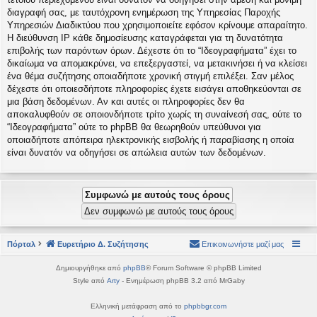
διαγραφή σας, με ταυτόχρονη ενημέρωση της Υπηρεσίας Παροχής
Υπηρεσιών Διαδικτύου που χρησιμοποιείτε εφόσον κρίνουμε απαραίτητο.
Η διεύθυνση IP κάθε δημοσίευσης καταγράφεται για τη δυνατότητα
επιβολής των παρόντων όρων. Δέχεστε ότι το “Ιδεογραφήματα” έχει το
δικαίωμα να απομακρύνει, να επεξεργαστεί, να μετακινήσει ή να κλείσει
ένα θέμα συζήτησης οποιαδήποτε χρονική στιγμή επιλέξει. Σαν μέλος
δέχεστε ότι οποιεσδήποτε πληροφορίες έχετε εισάγει αποθηκεύονται σε
μια βάση δεδομένων. Αν και αυτές οι πληροφορίες δεν θα
αποκαλυφθούν σε οποιονδήποτε τρίτο χωρίς τη συναίνεσή σας, ούτε το
“Ιδεογραφήματα” ούτε το phpBB θα θεωρηθούν υπεύθυνοι για
οποιαδήποτε απόπειρα ηλεκτρονικής εισβολής ή παραβίασης η οποία
είναι δυνατόν να οδηγήσει σε απώλεια αυτών των δεδομένων.
Πόρταλ
Ευρετήριο Δ. Συζήτησης
Επικοινωνήστε μαζί μας
Δημιουργήθηκε από
phpBB
® Forum Software © phpBB Limited
Style από
Arty
- Ενημέρωση phpBB 3.2 από MrGaby
Ελληνική μετάφραση από το
phpbbgr.com