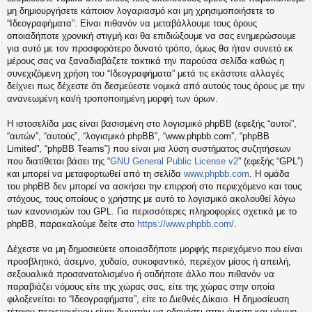
η
μη δημιουργήσετε κάποιον λογαριασμό και μη χρησιμοποιήσετε το
εις
“Ιδεογραφήματα”. Είναι πιθανόν να μεταβάλλουμε τους όρους
οποιαδήποτε χρονική στιγμή και θα επιδιώξουμε να σας ενημερώσουμε
για αυτό με τον προσφορότερο δυνατό τρόπο, όμως θα ήταν συνετό εκ
μέρους σας να ξαναδιαβάζετε τακτικά την παρούσα σελίδα καθώς η
συνεχιζόμενη χρήση του “Ιδεογραφήματα” μετά τις εκάστοτε αλλαγές
δείχνει πως δέχεστε ότι δεσμεύεστε νομικά από αυτούς τους όρους με την
ανανεωμένη και/ή τροποποιημένη μορφή των όρων.
Η ιστοσελίδα μας είναι βασισμένη στο λογισμικό phpBB (εφεξής “αυτοί”,
“αυτών”, “αυτούς”, “λογισμικό phpBB”, “www.phpbb.com”, “phpBB
Limited”, “phpBB Teams”) που είναι μια λύση συστήματος συζητήσεων
που διατίθεται βάσει της “
GNU General Public License v2
” (εφεξής “GPL”)
και μπορεί να μεταφορτωθεί από τη σελίδα
www.phpbb.com
. Η ομάδα
του phpBB δεν μπορεί να ασκήσει την επιρροή στο περιεχόμενο και τους
στόχους, τους οποίους ο χρήστης με αυτό το λογισμικό ακολουθεί λόγω
των κανονισμών του GPL. Για περισσότερες πληροφορίες σχετικά με το
phpBB, παρακαλούμε δείτε στο
https://www.phpbb.com/
.
Δέχεστε να μη δημοσιεύετε οποιασδήποτε μορφής περιεχόμενο που είναι
προσβλητικό, άσεμνο, χυδαίο, συκοφαντικό, περιέχον μίσος ή απειλή,
σεξουαλικά προσανατολισμένο ή οτιδήποτε άλλο που πιθανόν να
παραβιάζει νόμους είτε της χώρας σας, είτε της χώρας στην οποία
φιλοξενείται το “Ιδεογραφήματα”, είτε το Διεθνές Δίκαιο. Η δημοσίευση
τέτοιου περιεχομένου είναι δυνατόν να οδηγήσει στην άμεση και μόνιμη