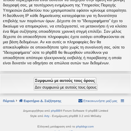
διαγραφή σας, με ταυτόχρονη ενημέρωση της Υπηρεσίας Παροχής
Υπηρεσιών Διαδικτύου που χρησιμοποιείτε εφόσον κρίνουμε απαραίτητο.
Η διεύθυνση IP κάθε δημοσίευσης καταγράφεται για τη δυνατότητα
επιβολής των παρόντων όρων. Δέχεστε ότι το “Ιδεογραφήματα” έχει το
δικαίωμα να απομακρύνει, να επεξεργαστεί, να μετακινήσει ή να κλείσει
ένα θέμα συζήτησης οποιαδήποτε χρονική στιγμή επιλέξει. Σαν μέλος
δέχεστε ότι οποιεσδήποτε πληροφορίες έχετε εισάγει αποθηκεύονται σε
μια βάση δεδομένων. Αν και αυτές οι πληροφορίες δεν θα
αποκαλυφθούν σε οποιονδήποτε τρίτο χωρίς τη συναίνεσή σας, ούτε το
“Ιδεογραφήματα” ούτε το phpBB θα θεωρηθούν υπεύθυνοι για
οποιαδήποτε απόπειρα ηλεκτρονικής εισβολής ή παραβίασης η οποία
είναι δυνατόν να οδηγήσει σε απώλεια αυτών των δεδομένων.
Πόρταλ
Ευρετήριο Δ. Συζήτησης
Επικοινωνήστε μαζί μας
Δημιουργήθηκε από
phpBB
® Forum Software © phpBB Limited
Style από
Arty
- Ενημέρωση phpBB 3.2 από MrGaby
Ελληνική μετάφραση από το
phpbbgr.com