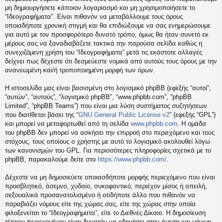
η
μη δημιουργήσετε κάποιον λογαριασμό και μη χρησιμοποιήσετε το
εις
“Ιδεογραφήματα”. Είναι πιθανόν να μεταβάλλουμε τους όρους
οποιαδήποτε χρονική στιγμή και θα επιδιώξουμε να σας ενημερώσουμε
για αυτό με τον προσφορότερο δυνατό τρόπο, όμως θα ήταν συνετό εκ
μέρους σας να ξαναδιαβάζετε τακτικά την παρούσα σελίδα καθώς η
συνεχιζόμενη χρήση του “Ιδεογραφήματα” μετά τις εκάστοτε αλλαγές
δείχνει πως δέχεστε ότι δεσμεύεστε νομικά από αυτούς τους όρους με την
ανανεωμένη και/ή τροποποιημένη μορφή των όρων.
Η ιστοσελίδα μας είναι βασισμένη στο λογισμικό phpBB (εφεξής “αυτοί”,
“αυτών”, “αυτούς”, “λογισμικό phpBB”, “www.phpbb.com”, “phpBB
Limited”, “phpBB Teams”) που είναι μια λύση συστήματος συζητήσεων
που διατίθεται βάσει της “
GNU General Public License v2
” (εφεξής “GPL”)
και μπορεί να μεταφορτωθεί από τη σελίδα
www.phpbb.com
. Η ομάδα
του phpBB δεν μπορεί να ασκήσει την επιρροή στο περιεχόμενο και τους
στόχους, τους οποίους ο χρήστης με αυτό το λογισμικό ακολουθεί λόγω
των κανονισμών του GPL. Για περισσότερες πληροφορίες σχετικά με το
phpBB, παρακαλούμε δείτε στο
https://www.phpbb.com/
.
Δέχεστε να μη δημοσιεύετε οποιασδήποτε μορφής περιεχόμενο που είναι
προσβλητικό, άσεμνο, χυδαίο, συκοφαντικό, περιέχον μίσος ή απειλή,
σεξουαλικά προσανατολισμένο ή οτιδήποτε άλλο που πιθανόν να
παραβιάζει νόμους είτε της χώρας σας, είτε της χώρας στην οποία
φιλοξενείται το “Ιδεογραφήματα”, είτε το Διεθνές Δίκαιο. Η δημοσίευση
τέτοιου περιεχομένου είναι δυνατόν να οδηγήσει στην άμεση και μόνιμη