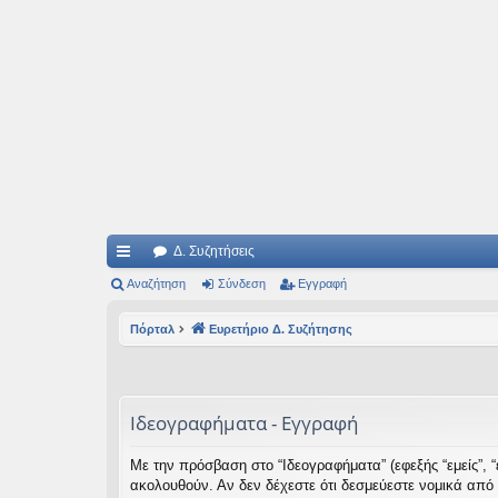
Ιδεογραφήματα
Αυτός ο τόπος φιλοδοξεί να ανοίγει μονοπάτια για τα συναρπαστικά και όμ
Δ. Συζητήσεις
ρή
Αναζήτηση
Σύνδεση
Εγγραφή
γο
Πόρταλ
Ευρετήριο Δ. Συζήτησης
ρε
ς
συ
Ιδεογραφήματα - Εγγραφή
νδ
Με την πρόσβαση στο “Ιδεογραφήματα” (εφεξής “εμείς”, “ε
έσ
ακολουθούν. Αν δεν δέχεστε ότι δεσμεύεστε νομικά από