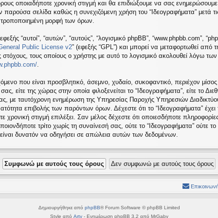
όρους οποιαδήποτε χρονική στιγμή και θα επιδιώξουμε να σας ενημερώσουμε
ν παρούσα σελίδα καθώς η συνεχιζόμενη χρήση του “Ιδεογραφήματα” μετά τις
ή τροποποιημένη μορφή των όρων.
εφεξής “αυτοί”, “αυτών”, “αυτούς”, “λογισμικό phpBB”, “www.phpbb.com”, “ph
eneral Public License v2
” (εφεξής “GPL”) και μπορεί να μεταφορτωθεί από 
ς στόχους, τους οποίους ο χρήστης με αυτό το λογισμικό ακολουθεί λόγω τω
ww.phpbb.com/
.
όμενο που είναι προσβλητικό, άσεμνο, χυδαίο, συκοφαντικό, περιέχον μίσος
ς, είτε της χώρας στην οποία φιλοξενείται το “Ιδεογραφήματα”, είτε το Διεθ
σας, με ταυτόχρονη ενημέρωση της Υπηρεσίας Παροχής Υπηρεσιών Διαδικτύου
ατότητα επιβολής των παρόντων όρων. Δέχεστε ότι το “Ιδεογραφήματα” έχει
τε χρονική στιγμή επιλέξει. Σαν μέλος δέχεστε ότι οποιεσδήποτε πληροφορίε
ποιονδήποτε τρίτο χωρίς τη συναίνεσή σας, ούτε το “Ιδεογραφήματα” ούτε 
 είναι δυνατόν να οδηγήσει σε απώλεια αυτών των δεδομένων.
Επικοινωνή
Δημιουργήθηκε από
phpBB
® Forum Software © phpBB Limited
Style από
Arty
- Ενημέρωση phpBB 3.2 από MrGaby