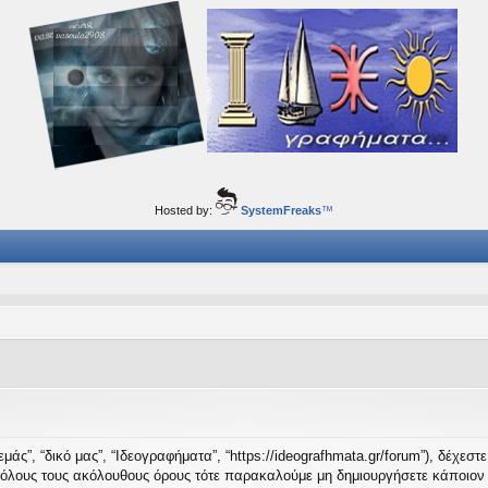
ορφα ταξίδια του νού...
Hosted by:
SystemFreaks
™
μάς”, “δικό μας”, “Ιδεογραφήματα”, “https://ideografhmata.gr/forum”), δέχεσ
 όλους τους ακόλουθους όρους τότε παρακαλούμε μη δημιουργήσετε κάποιον 