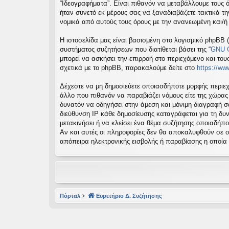
“Ιδεογραφήματα”. Είναι πιθανόν να μεταβάλλουμε τους 
εις
ήταν συνετό εκ μέρους σας να ξαναδιαβάζετε τακτικά τη
νομικά από αυτούς τους όρους με την ανανεωμένη και/
Η ιστοσελίδα μας είναι βασισμένη στο λογισμικό phpBB (
συστήματος συζητήσεων που διατίθεται βάσει της “
GNU G
μπορεί να ασκήσει την επιρροή στο περιεχόμενο και του
σχετικά με το phpBB, παρακαλούμε δείτε στο
https://w
Δέχεστε να μη δημοσιεύετε οποιασδήποτε μορφής περιεχ
άλλο που πιθανόν να παραβιάζει νόμους είτε της χώρας σα
δυνατόν να οδηγήσει στην άμεση και μόνιμη διαγραφή 
διεύθυνση IP κάθε δημοσίευσης καταγράφεται για τη δυν
μετακινήσει ή να κλείσει ένα θέμα συζήτησης οποιαδήπο
Αν και αυτές οι πληροφορίες δεν θα αποκαλυφθούν σε ο
απόπειρα ηλεκτρονικής εισβολής ή παραβίασης η οποία
Πόρταλ
Ευρετήριο Δ. Συζήτησης