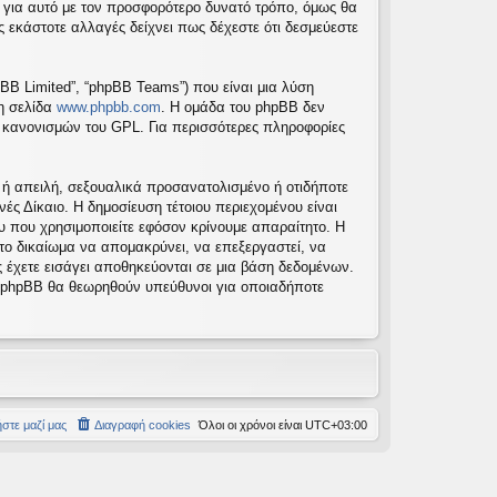
 για αυτό με τον προσφορότερο δυνατό τρόπο, όμως θα
 εκάστοτε αλλαγές δείχνει πως δέχεστε ότι δεσμεύεστε
pBB Limited”, “phpBB Teams”) που είναι μια λύση
τη σελίδα
www.phpbb.com
. Η ομάδα του phpBB δεν
ν κανονισμών του GPL. Για περισσότερες πληροφορίες
 ή απειλή, σεξουαλικά προσανατολισμένο ή οτιδήποτε
νές Δίκαιο. Η δημοσίευση τέτοιου περιεχομένου είναι
 που χρησιμοποιείτε εφόσον κρίνουμε απαραίτητο. Η
 το δικαίωμα να απομακρύνει, να επεξεργαστεί, να
ς έχετε εισάγει αποθηκεύονται σε μια βάση δεδομένων.
το phpBB θα θεωρηθούν υπεύθυνοι για οποιαδήποτε
στε μαζί μας
Διαγραφή cookies
Όλοι οι χρόνοι είναι
UTC+03:00