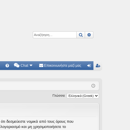
Αναζήτηση
Ειδική αναζήτηση
Chat
Επικοινωνήστε μαζί μας
Γ
Συ
ύν
γγ
χν
δε
ρα
ές
ση
φ
Γλώσσα:
ερ
ή
ωτ
ήσ
τε ότι δεσμεύεστε νομικά από τους όρους που
λογαριασμό και μη χρησιμοποιήσετε το
εις