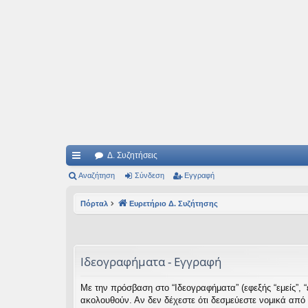
Ιδεογραφήματα
Αυτός ο τόπος φιλοδοξεί να ανοίγει μονοπάτια για τα συναρπαστικά και όμ
Δ. Συζητήσεις
ρή
Αναζήτηση
Σύνδεση
Εγγραφή
γο
Πόρταλ
Ευρετήριο Δ. Συζήτησης
ρε
ς
συ
Ιδεογραφήματα - Εγγραφή
νδ
Με την πρόσβαση στο “Ιδεογραφήματα” (εφεξής “εμείς”, “ε
έσ
ακολουθούν. Αν δεν δέχεστε ότι δεσμεύεστε νομικά από