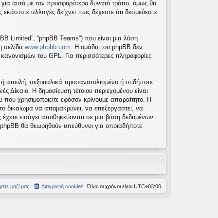
 για αυτό με τον προσφορότερο δυνατό τρόπο, όμως θα
 εκάστοτε αλλαγές δείχνει πως δέχεστε ότι δεσμεύεστε
pBB Limited”, “phpBB Teams”) που είναι μια λύση
τη σελίδα
www.phpbb.com
. Η ομάδα του phpBB δεν
ν κανονισμών του GPL. Για περισσότερες πληροφορίες
 ή απειλή, σεξουαλικά προσανατολισμένο ή οτιδήποτε
νές Δίκαιο. Η δημοσίευση τέτοιου περιεχομένου είναι
 που χρησιμοποιείτε εφόσον κρίνουμε απαραίτητο. Η
 το δικαίωμα να απομακρύνει, να επεξεργαστεί, να
ς έχετε εισάγει αποθηκεύονται σε μια βάση δεδομένων.
το phpBB θα θεωρηθούν υπεύθυνοι για οποιαδήποτε
στε μαζί μας
Διαγραφή cookies
Όλοι οι χρόνοι είναι
UTC+03:00