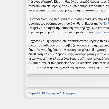
“Ιδεογραφήματα”. Είναι πιθανόν να μεταβάλλουμε τους 
εις
ήταν συνετό εκ μέρους σας να ξαναδιαβάζετε τακτικά τη
νομικά από αυτούς τους όρους με την ανανεωμένη και/
Η ιστοσελίδα μας είναι βασισμένη στο λογισμικό phpBB (
συστήματος συζητήσεων που διατίθεται βάσει της “
GNU G
μπορεί να ασκήσει την επιρροή στο περιεχόμενο και του
σχετικά με το phpBB, παρακαλούμε δείτε στο
https://w
Δέχεστε να μη δημοσιεύετε οποιασδήποτε μορφής περιεχ
άλλο που πιθανόν να παραβιάζει νόμους είτε της χώρας σα
δυνατόν να οδηγήσει στην άμεση και μόνιμη διαγραφή 
διεύθυνση IP κάθε δημοσίευσης καταγράφεται για τη δυν
μετακινήσει ή να κλείσει ένα θέμα συζήτησης οποιαδήπο
Αν και αυτές οι πληροφορίες δεν θα αποκαλυφθούν σε ο
απόπειρα ηλεκτρονικής εισβολής ή παραβίασης η οποία
Πόρταλ
Ευρετήριο Δ. Συζήτησης