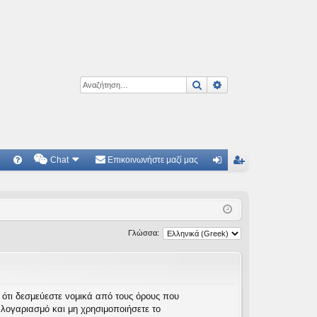
Αναζήτηση
Ειδική αναζήτηση
Chat
Επικοινωνήστε μαζί μας
Γ
Συ
ύν
γγ
χν
δε
ρα
ές
ση
φ
Γλώσσα:
ερ
ή
ωτ
ήσ
τε ότι δεσμεύεστε νομικά από τους όρους που
λογαριασμό και μη χρησιμοποιήσετε το
εις