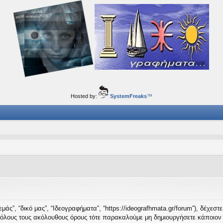
ορφα ταξίδια του νού...
Hosted by:
SystemFreaks
™
μάς”, “δικό μας”, “Ιδεογραφήματα”, “https://ideografhmata.gr/forum”), δέχεσ
 όλους τους ακόλουθους όρους τότε παρακαλούμε μη δημιουργήσετε κάποιον 