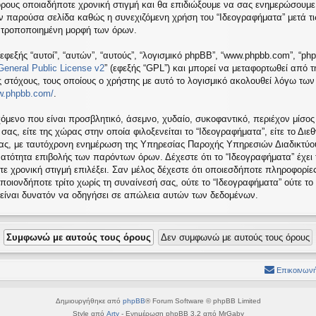
όρους οποιαδήποτε χρονική στιγμή και θα επιδιώξουμε να σας ενημερώσουμε
ν παρούσα σελίδα καθώς η συνεχιζόμενη χρήση του “Ιδεογραφήματα” μετά τις
ή τροποποιημένη μορφή των όρων.
εφεξής “αυτοί”, “αυτών”, “αυτούς”, “λογισμικό phpBB”, “www.phpbb.com”, “ph
eneral Public License v2
” (εφεξής “GPL”) και μπορεί να μεταφορτωθεί από 
ς στόχους, τους οποίους ο χρήστης με αυτό το λογισμικό ακολουθεί λόγω τω
ww.phpbb.com/
.
όμενο που είναι προσβλητικό, άσεμνο, χυδαίο, συκοφαντικό, περιέχον μίσος
ς, είτε της χώρας στην οποία φιλοξενείται το “Ιδεογραφήματα”, είτε το Διεθ
σας, με ταυτόχρονη ενημέρωση της Υπηρεσίας Παροχής Υπηρεσιών Διαδικτύου
ατότητα επιβολής των παρόντων όρων. Δέχεστε ότι το “Ιδεογραφήματα” έχει
τε χρονική στιγμή επιλέξει. Σαν μέλος δέχεστε ότι οποιεσδήποτε πληροφορίε
ποιονδήποτε τρίτο χωρίς τη συναίνεσή σας, ούτε το “Ιδεογραφήματα” ούτε 
 είναι δυνατόν να οδηγήσει σε απώλεια αυτών των δεδομένων.
Επικοινωνή
Δημιουργήθηκε από
phpBB
® Forum Software © phpBB Limited
Style από
Arty
- Ενημέρωση phpBB 3.2 από MrGaby