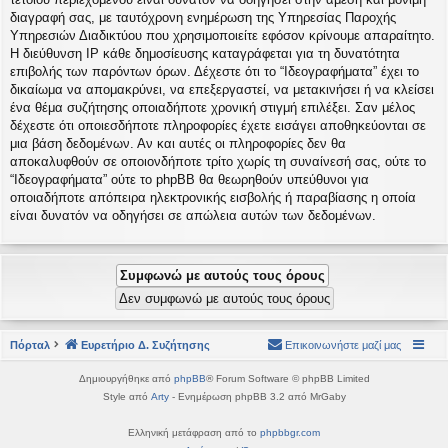
διαγραφή σας, με ταυτόχρονη ενημέρωση της Υπηρεσίας Παροχής
Υπηρεσιών Διαδικτύου που χρησιμοποιείτε εφόσον κρίνουμε απαραίτητο.
Η διεύθυνση IP κάθε δημοσίευσης καταγράφεται για τη δυνατότητα
επιβολής των παρόντων όρων. Δέχεστε ότι το “Ιδεογραφήματα” έχει το
δικαίωμα να απομακρύνει, να επεξεργαστεί, να μετακινήσει ή να κλείσει
ένα θέμα συζήτησης οποιαδήποτε χρονική στιγμή επιλέξει. Σαν μέλος
δέχεστε ότι οποιεσδήποτε πληροφορίες έχετε εισάγει αποθηκεύονται σε
μια βάση δεδομένων. Αν και αυτές οι πληροφορίες δεν θα
αποκαλυφθούν σε οποιονδήποτε τρίτο χωρίς τη συναίνεσή σας, ούτε το
“Ιδεογραφήματα” ούτε το phpBB θα θεωρηθούν υπεύθυνοι για
οποιαδήποτε απόπειρα ηλεκτρονικής εισβολής ή παραβίασης η οποία
είναι δυνατόν να οδηγήσει σε απώλεια αυτών των δεδομένων.
Πόρταλ
Ευρετήριο Δ. Συζήτησης
Επικοινωνήστε μαζί μας
Δημιουργήθηκε από
phpBB
® Forum Software © phpBB Limited
Style από
Arty
- Ενημέρωση phpBB 3.2 από MrGaby
Ελληνική μετάφραση από το
phpbbgr.com