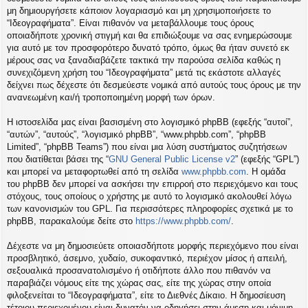
η
μη δημιουργήσετε κάποιον λογαριασμό και μη χρησιμοποιήσετε το
εις
“Ιδεογραφήματα”. Είναι πιθανόν να μεταβάλλουμε τους όρους
οποιαδήποτε χρονική στιγμή και θα επιδιώξουμε να σας ενημερώσουμε
για αυτό με τον προσφορότερο δυνατό τρόπο, όμως θα ήταν συνετό εκ
μέρους σας να ξαναδιαβάζετε τακτικά την παρούσα σελίδα καθώς η
συνεχιζόμενη χρήση του “Ιδεογραφήματα” μετά τις εκάστοτε αλλαγές
δείχνει πως δέχεστε ότι δεσμεύεστε νομικά από αυτούς τους όρους με την
ανανεωμένη και/ή τροποποιημένη μορφή των όρων.
Η ιστοσελίδα μας είναι βασισμένη στο λογισμικό phpBB (εφεξής “αυτοί”,
“αυτών”, “αυτούς”, “λογισμικό phpBB”, “www.phpbb.com”, “phpBB
Limited”, “phpBB Teams”) που είναι μια λύση συστήματος συζητήσεων
που διατίθεται βάσει της “
GNU General Public License v2
” (εφεξής “GPL”)
και μπορεί να μεταφορτωθεί από τη σελίδα
www.phpbb.com
. Η ομάδα
του phpBB δεν μπορεί να ασκήσει την επιρροή στο περιεχόμενο και τους
στόχους, τους οποίους ο χρήστης με αυτό το λογισμικό ακολουθεί λόγω
των κανονισμών του GPL. Για περισσότερες πληροφορίες σχετικά με το
phpBB, παρακαλούμε δείτε στο
https://www.phpbb.com/
.
Δέχεστε να μη δημοσιεύετε οποιασδήποτε μορφής περιεχόμενο που είναι
προσβλητικό, άσεμνο, χυδαίο, συκοφαντικό, περιέχον μίσος ή απειλή,
σεξουαλικά προσανατολισμένο ή οτιδήποτε άλλο που πιθανόν να
παραβιάζει νόμους είτε της χώρας σας, είτε της χώρας στην οποία
φιλοξενείται το “Ιδεογραφήματα”, είτε το Διεθνές Δίκαιο. Η δημοσίευση
τέτοιου περιεχομένου είναι δυνατόν να οδηγήσει στην άμεση και μόνιμη