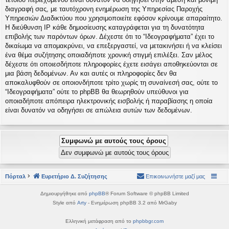
διαγραφή σας, με ταυτόχρονη ενημέρωση της Υπηρεσίας Παροχής
Υπηρεσιών Διαδικτύου που χρησιμοποιείτε εφόσον κρίνουμε απαραίτητο.
Η διεύθυνση IP κάθε δημοσίευσης καταγράφεται για τη δυνατότητα
επιβολής των παρόντων όρων. Δέχεστε ότι το “Ιδεογραφήματα” έχει το
δικαίωμα να απομακρύνει, να επεξεργαστεί, να μετακινήσει ή να κλείσει
ένα θέμα συζήτησης οποιαδήποτε χρονική στιγμή επιλέξει. Σαν μέλος
δέχεστε ότι οποιεσδήποτε πληροφορίες έχετε εισάγει αποθηκεύονται σε
μια βάση δεδομένων. Αν και αυτές οι πληροφορίες δεν θα
αποκαλυφθούν σε οποιονδήποτε τρίτο χωρίς τη συναίνεσή σας, ούτε το
“Ιδεογραφήματα” ούτε το phpBB θα θεωρηθούν υπεύθυνοι για
οποιαδήποτε απόπειρα ηλεκτρονικής εισβολής ή παραβίασης η οποία
είναι δυνατόν να οδηγήσει σε απώλεια αυτών των δεδομένων.
Πόρταλ
Ευρετήριο Δ. Συζήτησης
Επικοινωνήστε μαζί μας
Δημιουργήθηκε από
phpBB
® Forum Software © phpBB Limited
Style από
Arty
- Ενημέρωση phpBB 3.2 από MrGaby
Ελληνική μετάφραση από το
phpbbgr.com