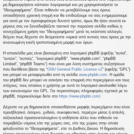
η
μη δημιουργήσετε κάποιον λογαριασμό και μη χρησιμοποιήσετε το
εις
“Ιδεογραφήματα”. Είναι πιθανόν να μεταβάλλουμε τους όρους
οποιαδήποτε χρονική στιγμή και θα επιδιώξουμε να σας ενημερώσουμε
για αυτό με τον προσφορότερο δυνατό τρόπο, όμως θα ήταν συνετό εκ
μέρους σας να ξαναδιαβάζετε τακτικά την παρούσα σελίδα καθώς η
συνεχιζόμενη χρήση του “Ιδεογραφήματα” μετά τις εκάστοτε αλλαγές
δείχνει πως δέχεστε ότι δεσμεύεστε νομικά από αυτούς τους όρους με την
ανανεωμένη και/ή τροποποιημένη μορφή των όρων.
Η ιστοσελίδα μας είναι βασισμένη στο λογισμικό phpBB (εφεξής “αυτοί”,
“αυτών”, “αυτούς”, “λογισμικό phpBB”, “www.phpbb.com”, “phpBB
Limited”, “phpBB Teams”) που είναι μια λύση συστήματος συζητήσεων
που διατίθεται βάσει της “
GNU General Public License v2
” (εφεξής “GPL”)
και μπορεί να μεταφορτωθεί από τη σελίδα
www.phpbb.com
. Η ομάδα
του phpBB δεν μπορεί να ασκήσει την επιρροή στο περιεχόμενο και τους
στόχους, τους οποίους ο χρήστης με αυτό το λογισμικό ακολουθεί λόγω
των κανονισμών του GPL. Για περισσότερες πληροφορίες σχετικά με το
phpBB, παρακαλούμε δείτε στο
https://www.phpbb.com/
.
Δέχεστε να μη δημοσιεύετε οποιασδήποτε μορφής περιεχόμενο που είναι
προσβλητικό, άσεμνο, χυδαίο, συκοφαντικό, περιέχον μίσος ή απειλή,
σεξουαλικά προσανατολισμένο ή οτιδήποτε άλλο που πιθανόν να
παραβιάζει νόμους είτε της χώρας σας, είτε της χώρας στην οποία
φιλοξενείται το “Ιδεογραφήματα”, είτε το Διεθνές Δίκαιο. Η δημοσίευση
τέτοιου περιεχομένου είναι δυνατόν να οδηγήσει στην άμεση και μόνιμη