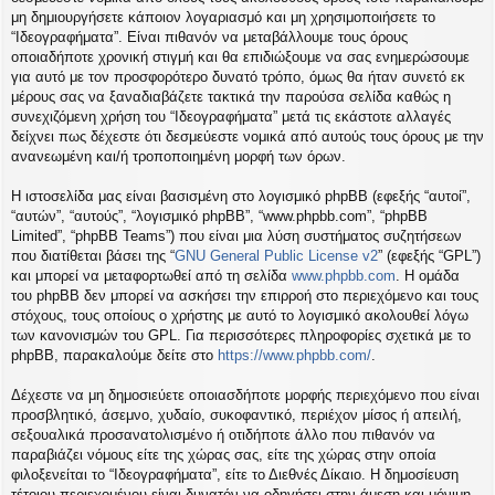
η
μη δημιουργήσετε κάποιον λογαριασμό και μη χρησιμοποιήσετε το
εις
“Ιδεογραφήματα”. Είναι πιθανόν να μεταβάλλουμε τους όρους
οποιαδήποτε χρονική στιγμή και θα επιδιώξουμε να σας ενημερώσουμε
για αυτό με τον προσφορότερο δυνατό τρόπο, όμως θα ήταν συνετό εκ
μέρους σας να ξαναδιαβάζετε τακτικά την παρούσα σελίδα καθώς η
συνεχιζόμενη χρήση του “Ιδεογραφήματα” μετά τις εκάστοτε αλλαγές
δείχνει πως δέχεστε ότι δεσμεύεστε νομικά από αυτούς τους όρους με την
ανανεωμένη και/ή τροποποιημένη μορφή των όρων.
Η ιστοσελίδα μας είναι βασισμένη στο λογισμικό phpBB (εφεξής “αυτοί”,
“αυτών”, “αυτούς”, “λογισμικό phpBB”, “www.phpbb.com”, “phpBB
Limited”, “phpBB Teams”) που είναι μια λύση συστήματος συζητήσεων
που διατίθεται βάσει της “
GNU General Public License v2
” (εφεξής “GPL”)
και μπορεί να μεταφορτωθεί από τη σελίδα
www.phpbb.com
. Η ομάδα
του phpBB δεν μπορεί να ασκήσει την επιρροή στο περιεχόμενο και τους
στόχους, τους οποίους ο χρήστης με αυτό το λογισμικό ακολουθεί λόγω
των κανονισμών του GPL. Για περισσότερες πληροφορίες σχετικά με το
phpBB, παρακαλούμε δείτε στο
https://www.phpbb.com/
.
Δέχεστε να μη δημοσιεύετε οποιασδήποτε μορφής περιεχόμενο που είναι
προσβλητικό, άσεμνο, χυδαίο, συκοφαντικό, περιέχον μίσος ή απειλή,
σεξουαλικά προσανατολισμένο ή οτιδήποτε άλλο που πιθανόν να
παραβιάζει νόμους είτε της χώρας σας, είτε της χώρας στην οποία
φιλοξενείται το “Ιδεογραφήματα”, είτε το Διεθνές Δίκαιο. Η δημοσίευση
τέτοιου περιεχομένου είναι δυνατόν να οδηγήσει στην άμεση και μόνιμη