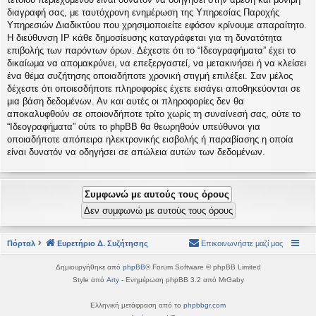
διαγραφή σας, με ταυτόχρονη ενημέρωση της Υπηρεσίας Παροχής
Υπηρεσιών Διαδικτύου που χρησιμοποιείτε εφόσον κρίνουμε απαραίτητο.
Η διεύθυνση IP κάθε δημοσίευσης καταγράφεται για τη δυνατότητα
επιβολής των παρόντων όρων. Δέχεστε ότι το “Ιδεογραφήματα” έχει το
δικαίωμα να απομακρύνει, να επεξεργαστεί, να μετακινήσει ή να κλείσει
ένα θέμα συζήτησης οποιαδήποτε χρονική στιγμή επιλέξει. Σαν μέλος
δέχεστε ότι οποιεσδήποτε πληροφορίες έχετε εισάγει αποθηκεύονται σε
μια βάση δεδομένων. Αν και αυτές οι πληροφορίες δεν θα
αποκαλυφθούν σε οποιονδήποτε τρίτο χωρίς τη συναίνεσή σας, ούτε το
“Ιδεογραφήματα” ούτε το phpBB θα θεωρηθούν υπεύθυνοι για
οποιαδήποτε απόπειρα ηλεκτρονικής εισβολής ή παραβίασης η οποία
είναι δυνατόν να οδηγήσει σε απώλεια αυτών των δεδομένων.
Πόρταλ
Ευρετήριο Δ. Συζήτησης
Επικοινωνήστε μαζί μας
Δημιουργήθηκε από
phpBB
® Forum Software © phpBB Limited
Style από
Arty
- Ενημέρωση phpBB 3.2 από MrGaby
Ελληνική μετάφραση από το
phpbbgr.com