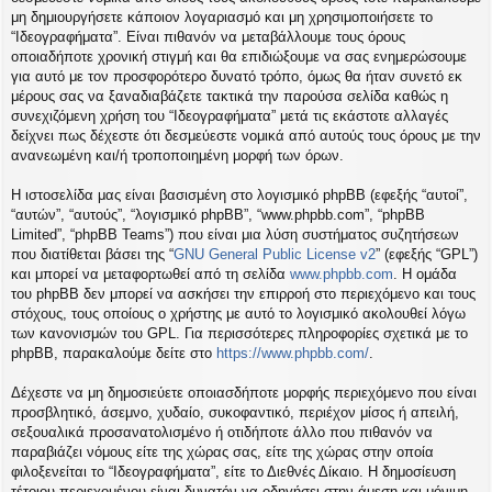
η
μη δημιουργήσετε κάποιον λογαριασμό και μη χρησιμοποιήσετε το
εις
“Ιδεογραφήματα”. Είναι πιθανόν να μεταβάλλουμε τους όρους
οποιαδήποτε χρονική στιγμή και θα επιδιώξουμε να σας ενημερώσουμε
για αυτό με τον προσφορότερο δυνατό τρόπο, όμως θα ήταν συνετό εκ
μέρους σας να ξαναδιαβάζετε τακτικά την παρούσα σελίδα καθώς η
συνεχιζόμενη χρήση του “Ιδεογραφήματα” μετά τις εκάστοτε αλλαγές
δείχνει πως δέχεστε ότι δεσμεύεστε νομικά από αυτούς τους όρους με την
ανανεωμένη και/ή τροποποιημένη μορφή των όρων.
Η ιστοσελίδα μας είναι βασισμένη στο λογισμικό phpBB (εφεξής “αυτοί”,
“αυτών”, “αυτούς”, “λογισμικό phpBB”, “www.phpbb.com”, “phpBB
Limited”, “phpBB Teams”) που είναι μια λύση συστήματος συζητήσεων
που διατίθεται βάσει της “
GNU General Public License v2
” (εφεξής “GPL”)
και μπορεί να μεταφορτωθεί από τη σελίδα
www.phpbb.com
. Η ομάδα
του phpBB δεν μπορεί να ασκήσει την επιρροή στο περιεχόμενο και τους
στόχους, τους οποίους ο χρήστης με αυτό το λογισμικό ακολουθεί λόγω
των κανονισμών του GPL. Για περισσότερες πληροφορίες σχετικά με το
phpBB, παρακαλούμε δείτε στο
https://www.phpbb.com/
.
Δέχεστε να μη δημοσιεύετε οποιασδήποτε μορφής περιεχόμενο που είναι
προσβλητικό, άσεμνο, χυδαίο, συκοφαντικό, περιέχον μίσος ή απειλή,
σεξουαλικά προσανατολισμένο ή οτιδήποτε άλλο που πιθανόν να
παραβιάζει νόμους είτε της χώρας σας, είτε της χώρας στην οποία
φιλοξενείται το “Ιδεογραφήματα”, είτε το Διεθνές Δίκαιο. Η δημοσίευση
τέτοιου περιεχομένου είναι δυνατόν να οδηγήσει στην άμεση και μόνιμη