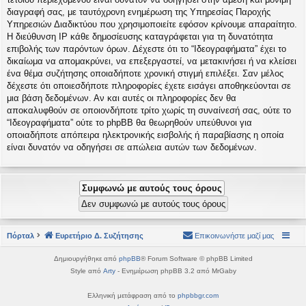
διαγραφή σας, με ταυτόχρονη ενημέρωση της Υπηρεσίας Παροχής
Υπηρεσιών Διαδικτύου που χρησιμοποιείτε εφόσον κρίνουμε απαραίτητο.
Η διεύθυνση IP κάθε δημοσίευσης καταγράφεται για τη δυνατότητα
επιβολής των παρόντων όρων. Δέχεστε ότι το “Ιδεογραφήματα” έχει το
δικαίωμα να απομακρύνει, να επεξεργαστεί, να μετακινήσει ή να κλείσει
ένα θέμα συζήτησης οποιαδήποτε χρονική στιγμή επιλέξει. Σαν μέλος
δέχεστε ότι οποιεσδήποτε πληροφορίες έχετε εισάγει αποθηκεύονται σε
μια βάση δεδομένων. Αν και αυτές οι πληροφορίες δεν θα
αποκαλυφθούν σε οποιονδήποτε τρίτο χωρίς τη συναίνεσή σας, ούτε το
“Ιδεογραφήματα” ούτε το phpBB θα θεωρηθούν υπεύθυνοι για
οποιαδήποτε απόπειρα ηλεκτρονικής εισβολής ή παραβίασης η οποία
είναι δυνατόν να οδηγήσει σε απώλεια αυτών των δεδομένων.
Πόρταλ
Ευρετήριο Δ. Συζήτησης
Επικοινωνήστε μαζί μας
Δημιουργήθηκε από
phpBB
® Forum Software © phpBB Limited
Style από
Arty
- Ενημέρωση phpBB 3.2 από MrGaby
Ελληνική μετάφραση από το
phpbbgr.com