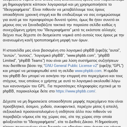
η
μη δημιουργήσετε κάποιον λογαριασμό και μη χρησιμοποιήσετε το
εις
“Ιδεογραφήματα”. Είναι πιθανόν να μεταβάλλουμε τους όρους
οποιαδήποτε χρονική στιγμή και θα επιδιώξουμε να σας ενημερώσουμε
για αυτό με τον προσφορότερο δυνατό τρόπο, όμως θα ήταν συνετό εκ
μέρους σας να ξαναδιαβάζετε τακτικά την παρούσα σελίδα καθώς η
συνεχιζόμενη χρήση του “Ιδεογραφήματα” μετά τις εκάστοτε αλλαγές
δείχνει πως δέχεστε ότι δεσμεύεστε νομικά από αυτούς τους όρους με την
ανανεωμένη και/ή τροποποιημένη μορφή των όρων.
Η ιστοσελίδα μας είναι βασισμένη στο λογισμικό phpBB (εφεξής “αυτοί”,
“αυτών”, “αυτούς”, “λογισμικό phpBB”, “www.phpbb.com”, “phpBB
Limited”, “phpBB Teams”) που είναι μια λύση συστήματος συζητήσεων
που διατίθεται βάσει της “
GNU General Public License v2
” (εφεξής “GPL”)
και μπορεί να μεταφορτωθεί από τη σελίδα
www.phpbb.com
. Η ομάδα
του phpBB δεν μπορεί να ασκήσει την επιρροή στο περιεχόμενο και τους
στόχους, τους οποίους ο χρήστης με αυτό το λογισμικό ακολουθεί λόγω
των κανονισμών του GPL. Για περισσότερες πληροφορίες σχετικά με το
phpBB, παρακαλούμε δείτε στο
https://www.phpbb.com/
.
Δέχεστε να μη δημοσιεύετε οποιασδήποτε μορφής περιεχόμενο που είναι
προσβλητικό, άσεμνο, χυδαίο, συκοφαντικό, περιέχον μίσος ή απειλή,
σεξουαλικά προσανατολισμένο ή οτιδήποτε άλλο που πιθανόν να
παραβιάζει νόμους είτε της χώρας σας, είτε της χώρας στην οποία
φιλοξενείται το “Ιδεογραφήματα”, είτε το Διεθνές Δίκαιο. Η δημοσίευση
τέτοιου περιεχομένου είναι δυνατόν να οδηγήσει στην άμεση και μόνιμη