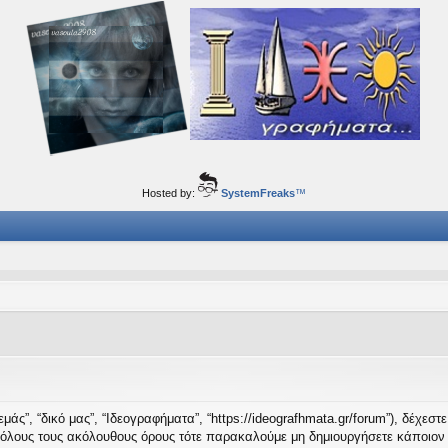
ορφα ταξίδια του νού...
Hosted by:
SystemFreaks
™
μάς”, “δικό μας”, “Ιδεογραφήματα”, “https://ideografhmata.gr/forum”), δέχεσ
 όλους τους ακόλουθους όρους τότε παρακαλούμε μη δημιουργήσετε κάποιον 