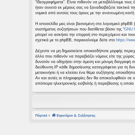
“Ιδεογραφήματα”. Είναι πιθανόν να μεταβάλλουμε τους 
εις
ήταν συνετό εκ μέρους σας να ξαναδιαβάζετε τακτικά τη
νομικά από αυτούς τους όρους με την ανανεωμένη και/
Η ιστοσελίδα μας είναι βασισμένη στο λογισμικό phpBB (
συστήματος συζητήσεων που διατίθεται βάσει της “
GNU G
μπορεί να ασκήσει την επιρροή στο περιεχόμενο και του
σχετικά με το phpBB, παρακαλούμε δείτε στο
https://w
Δέχεστε να μη δημοσιεύετε οποιασδήποτε μορφής περιεχ
άλλο που πιθανόν να παραβιάζει νόμους είτε της χώρας σα
δυνατόν να οδηγήσει στην άμεση και μόνιμη διαγραφή 
διεύθυνση IP κάθε δημοσίευσης καταγράφεται για τη δυν
μετακινήσει ή να κλείσει ένα θέμα συζήτησης οποιαδήπο
Αν και αυτές οι πληροφορίες δεν θα αποκαλυφθούν σε ο
απόπειρα ηλεκτρονικής εισβολής ή παραβίασης η οποία
Πόρταλ
Ευρετήριο Δ. Συζήτησης