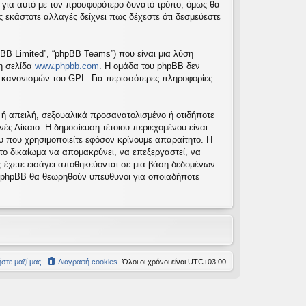
 για αυτό με τον προσφορότερο δυνατό τρόπο, όμως θα
 εκάστοτε αλλαγές δείχνει πως δέχεστε ότι δεσμεύεστε
pBB Limited”, “phpBB Teams”) που είναι μια λύση
τη σελίδα
www.phpbb.com
. Η ομάδα του phpBB δεν
ν κανονισμών του GPL. Για περισσότερες πληροφορίες
 ή απειλή, σεξουαλικά προσανατολισμένο ή οτιδήποτε
νές Δίκαιο. Η δημοσίευση τέτοιου περιεχομένου είναι
 που χρησιμοποιείτε εφόσον κρίνουμε απαραίτητο. Η
 το δικαίωμα να απομακρύνει, να επεξεργαστεί, να
ς έχετε εισάγει αποθηκεύονται σε μια βάση δεδομένων.
το phpBB θα θεωρηθούν υπεύθυνοι για οποιαδήποτε
στε μαζί μας
Διαγραφή cookies
Όλοι οι χρόνοι είναι
UTC+03:00