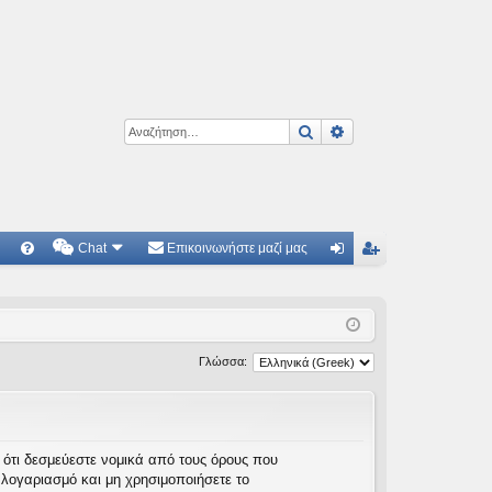
Αναζήτηση
Ειδική αναζήτηση
Chat
Επικοινωνήστε μαζί μας
Γ
Συ
ύν
γγ
χν
δε
ρα
ές
ση
φ
Γλώσσα:
ερ
ή
ωτ
ήσ
τε ότι δεσμεύεστε νομικά από τους όρους που
λογαριασμό και μη χρησιμοποιήσετε το
εις