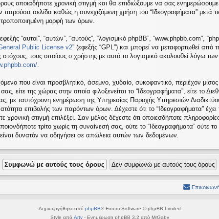
όρους οποιαδήποτε χρονική στιγμή και θα επιδιώξουμε να σας ενημερώσουμε
ν παρούσα σελίδα καθώς η συνεχιζόμενη χρήση του “Ιδεογραφήματα” μετά τις
ή τροποποιημένη μορφή των όρων.
εφεξής “αυτοί”, “αυτών”, “αυτούς”, “λογισμικό phpBB”, “www.phpbb.com”, “ph
eneral Public License v2
” (εφεξής “GPL”) και μπορεί να μεταφορτωθεί από 
ς στόχους, τους οποίους ο χρήστης με αυτό το λογισμικό ακολουθεί λόγω τω
ww.phpbb.com/
.
όμενο που είναι προσβλητικό, άσεμνο, χυδαίο, συκοφαντικό, περιέχον μίσος
ς, είτε της χώρας στην οποία φιλοξενείται το “Ιδεογραφήματα”, είτε το Διεθ
σας, με ταυτόχρονη ενημέρωση της Υπηρεσίας Παροχής Υπηρεσιών Διαδικτύου
ατότητα επιβολής των παρόντων όρων. Δέχεστε ότι το “Ιδεογραφήματα” έχει
τε χρονική στιγμή επιλέξει. Σαν μέλος δέχεστε ότι οποιεσδήποτε πληροφορίε
ποιονδήποτε τρίτο χωρίς τη συναίνεσή σας, ούτε το “Ιδεογραφήματα” ούτε 
 είναι δυνατόν να οδηγήσει σε απώλεια αυτών των δεδομένων.
Επικοινωνή
Δημιουργήθηκε από
phpBB
® Forum Software © phpBB Limited
Style από
Arty
- Ενημέρωση phpBB 3.2 από MrGaby