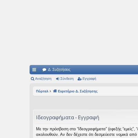
Ιδεογραφήματα
Αυτός ο τόπος φιλοδοξεί να ανοίγει μονοπάτια για τα συναρπαστικά και όμ
Δ. Συζητήσεις
ρή
Αναζήτηση
Σύνδεση
Εγγραφή
γο
Πόρταλ
Ευρετήριο Δ. Συζήτησης
ρε
ς
συ
Ιδεογραφήματα - Εγγραφή
νδ
Με την πρόσβαση στο “Ιδεογραφήματα” (εφεξής “εμείς”, “ε
έσ
ακολουθούν. Αν δεν δέχεστε ότι δεσμεύεστε νομικά από