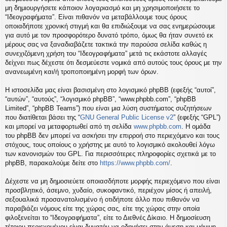
η
μη δημιουργήσετε κάποιον λογαριασμό και μη χρησιμοποιήσετε το
εις
“Ιδεογραφήματα”. Είναι πιθανόν να μεταβάλλουμε τους όρους
οποιαδήποτε χρονική στιγμή και θα επιδιώξουμε να σας ενημερώσουμε
για αυτό με τον προσφορότερο δυνατό τρόπο, όμως θα ήταν συνετό εκ
μέρους σας να ξαναδιαβάζετε τακτικά την παρούσα σελίδα καθώς η
συνεχιζόμενη χρήση του “Ιδεογραφήματα” μετά τις εκάστοτε αλλαγές
δείχνει πως δέχεστε ότι δεσμεύεστε νομικά από αυτούς τους όρους με την
ανανεωμένη και/ή τροποποιημένη μορφή των όρων.
Η ιστοσελίδα μας είναι βασισμένη στο λογισμικό phpBB (εφεξής “αυτοί”,
“αυτών”, “αυτούς”, “λογισμικό phpBB”, “www.phpbb.com”, “phpBB
Limited”, “phpBB Teams”) που είναι μια λύση συστήματος συζητήσεων
που διατίθεται βάσει της “
GNU General Public License v2
” (εφεξής “GPL”)
και μπορεί να μεταφορτωθεί από τη σελίδα
www.phpbb.com
. Η ομάδα
του phpBB δεν μπορεί να ασκήσει την επιρροή στο περιεχόμενο και τους
στόχους, τους οποίους ο χρήστης με αυτό το λογισμικό ακολουθεί λόγω
των κανονισμών του GPL. Για περισσότερες πληροφορίες σχετικά με το
phpBB, παρακαλούμε δείτε στο
https://www.phpbb.com/
.
Δέχεστε να μη δημοσιεύετε οποιασδήποτε μορφής περιεχόμενο που είναι
προσβλητικό, άσεμνο, χυδαίο, συκοφαντικό, περιέχον μίσος ή απειλή,
σεξουαλικά προσανατολισμένο ή οτιδήποτε άλλο που πιθανόν να
παραβιάζει νόμους είτε της χώρας σας, είτε της χώρας στην οποία
φιλοξενείται το “Ιδεογραφήματα”, είτε το Διεθνές Δίκαιο. Η δημοσίευση
τέτοιου περιεχομένου είναι δυνατόν να οδηγήσει στην άμεση και μόνιμη