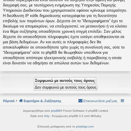
διαγραφή σας, με ταυτόχρονη ενημέρωση της Υπηρεσίας Παροχής
Υπηρεσιών Διαδικτύου που χρησιμοποιείτε εφόσον κρίνουμε απαραίτητο.
Η διεύθυνση IP κάθε δημοσίευσης καταγράφεται για τη δυνατότητα
επιβολής των παρόντων όρων. Δέχεστε ότι το “Ιδεογραφήματα” έχει το
δικαίωμα να απομακρύνει, να επεξεργαστεί, να μετακινήσει ή να κλείσει
ένα θέμα συζήτησης οποιαδήποτε χρονική στιγμή επιλέξει. Σαν μέλος
δέχεστε ότι οποιεσδήποτε πληροφορίες έχετε εισάγει αποθηκεύονται σε
μια βάση δεδομένων. Αν και αυτές οι πληροφορίες δεν θα
αποκαλυφθούν σε οποιονδήποτε τρίτο χωρίς τη συναίνεσή σας, ούτε το
“Ιδεογραφήματα” ούτε το phpBB θα θεωρηθούν υπεύθυνοι για
οποιαδήποτε απόπειρα ηλεκτρονικής εισβολής ή παραβίασης η οποία
είναι δυνατόν να οδηγήσει σε απώλεια αυτών των δεδομένων.
Πόρταλ
Ευρετήριο Δ. Συζήτησης
Επικοινωνήστε μαζί μας
Δημιουργήθηκε από
phpBB
® Forum Software © phpBB Limited
Style από
Arty
- Ενημέρωση phpBB 3.2 από MrGaby
Ελληνική μετάφραση από το
phpbbgr.com