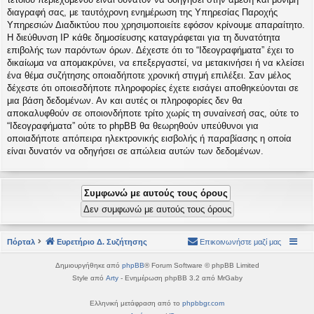
διαγραφή σας, με ταυτόχρονη ενημέρωση της Υπηρεσίας Παροχής
Υπηρεσιών Διαδικτύου που χρησιμοποιείτε εφόσον κρίνουμε απαραίτητο.
Η διεύθυνση IP κάθε δημοσίευσης καταγράφεται για τη δυνατότητα
επιβολής των παρόντων όρων. Δέχεστε ότι το “Ιδεογραφήματα” έχει το
δικαίωμα να απομακρύνει, να επεξεργαστεί, να μετακινήσει ή να κλείσει
ένα θέμα συζήτησης οποιαδήποτε χρονική στιγμή επιλέξει. Σαν μέλος
δέχεστε ότι οποιεσδήποτε πληροφορίες έχετε εισάγει αποθηκεύονται σε
μια βάση δεδομένων. Αν και αυτές οι πληροφορίες δεν θα
αποκαλυφθούν σε οποιονδήποτε τρίτο χωρίς τη συναίνεσή σας, ούτε το
“Ιδεογραφήματα” ούτε το phpBB θα θεωρηθούν υπεύθυνοι για
οποιαδήποτε απόπειρα ηλεκτρονικής εισβολής ή παραβίασης η οποία
είναι δυνατόν να οδηγήσει σε απώλεια αυτών των δεδομένων.
Πόρταλ
Ευρετήριο Δ. Συζήτησης
Επικοινωνήστε μαζί μας
Δημιουργήθηκε από
phpBB
® Forum Software © phpBB Limited
Style από
Arty
- Ενημέρωση phpBB 3.2 από MrGaby
Ελληνική μετάφραση από το
phpbbgr.com