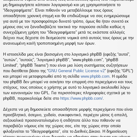
η
μη δημιουργήσετε κάποιον λογαριασμό και μη χρησιμοποιήσετε το
εις
“Ιδεογραφήματα”. Είναι πιθανόν να μεταβάλλουμε τους όρους
οποιαδήποτε χρονική στιγμή και θα επιδιώξουμε να σας ενημερώσουμε
για αυτό με τον προσφορότερο δυνατό τρόπο, όμως θα ήταν συνετό εκ
μέρους σας να ξαναδιαβάζετε τακτικά την παρούσα σελίδα καθώς η
συνεχιζόμενη χρήση του “Ιδεογραφήματα” μετά τις εκάστοτε αλλαγές
δείχνει πως δέχεστε ότι δεσμεύεστε νομικά από αυτούς τους όρους με την
ανανεωμένη και/ή τροποποιημένη μορφή των όρων.
Η ιστοσελίδα μας είναι βασισμένη στο λογισμικό phpBB (εφεξής “αυτοί”,
“αυτών”, “αυτούς”, “λογισμικό phpBB”, “www.phpbb.com”, “phpBB
Limited”, “phpBB Teams”) που είναι μια λύση συστήματος συζητήσεων
που διατίθεται βάσει της “
GNU General Public License v2
” (εφεξής “GPL”)
και μπορεί να μεταφορτωθεί από τη σελίδα
www.phpbb.com
. Η ομάδα
του phpBB δεν μπορεί να ασκήσει την επιρροή στο περιεχόμενο και τους
στόχους, τους οποίους ο χρήστης με αυτό το λογισμικό ακολουθεί λόγω
των κανονισμών του GPL. Για περισσότερες πληροφορίες σχετικά με το
phpBB, παρακαλούμε δείτε στο
https://www.phpbb.com/
.
Δέχεστε να μη δημοσιεύετε οποιασδήποτε μορφής περιεχόμενο που είναι
προσβλητικό, άσεμνο, χυδαίο, συκοφαντικό, περιέχον μίσος ή απειλή,
σεξουαλικά προσανατολισμένο ή οτιδήποτε άλλο που πιθανόν να
παραβιάζει νόμους είτε της χώρας σας, είτε της χώρας στην οποία
φιλοξενείται το “Ιδεογραφήματα”, είτε το Διεθνές Δίκαιο. Η δημοσίευση
τέτοιου περιεχομένου είναι δυνατόν να οδηγήσει στην άμεση και μόνιμη