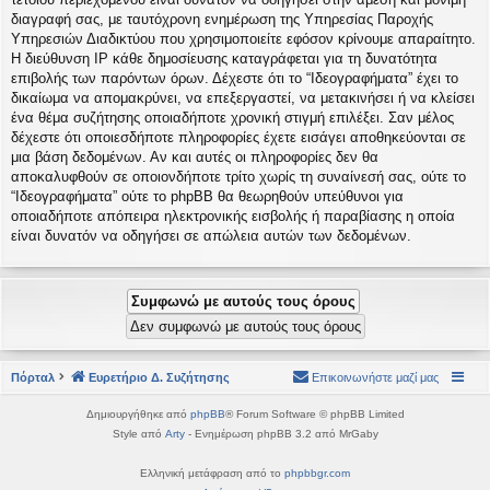
διαγραφή σας, με ταυτόχρονη ενημέρωση της Υπηρεσίας Παροχής
Υπηρεσιών Διαδικτύου που χρησιμοποιείτε εφόσον κρίνουμε απαραίτητο.
Η διεύθυνση IP κάθε δημοσίευσης καταγράφεται για τη δυνατότητα
επιβολής των παρόντων όρων. Δέχεστε ότι το “Ιδεογραφήματα” έχει το
δικαίωμα να απομακρύνει, να επεξεργαστεί, να μετακινήσει ή να κλείσει
ένα θέμα συζήτησης οποιαδήποτε χρονική στιγμή επιλέξει. Σαν μέλος
δέχεστε ότι οποιεσδήποτε πληροφορίες έχετε εισάγει αποθηκεύονται σε
μια βάση δεδομένων. Αν και αυτές οι πληροφορίες δεν θα
αποκαλυφθούν σε οποιονδήποτε τρίτο χωρίς τη συναίνεσή σας, ούτε το
“Ιδεογραφήματα” ούτε το phpBB θα θεωρηθούν υπεύθυνοι για
οποιαδήποτε απόπειρα ηλεκτρονικής εισβολής ή παραβίασης η οποία
είναι δυνατόν να οδηγήσει σε απώλεια αυτών των δεδομένων.
Πόρταλ
Ευρετήριο Δ. Συζήτησης
Επικοινωνήστε μαζί μας
Δημιουργήθηκε από
phpBB
® Forum Software © phpBB Limited
Style από
Arty
- Ενημέρωση phpBB 3.2 από MrGaby
Ελληνική μετάφραση από το
phpbbgr.com