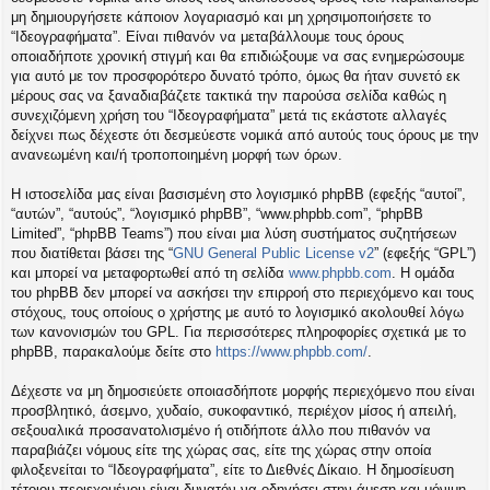
η
μη δημιουργήσετε κάποιον λογαριασμό και μη χρησιμοποιήσετε το
εις
“Ιδεογραφήματα”. Είναι πιθανόν να μεταβάλλουμε τους όρους
οποιαδήποτε χρονική στιγμή και θα επιδιώξουμε να σας ενημερώσουμε
για αυτό με τον προσφορότερο δυνατό τρόπο, όμως θα ήταν συνετό εκ
μέρους σας να ξαναδιαβάζετε τακτικά την παρούσα σελίδα καθώς η
συνεχιζόμενη χρήση του “Ιδεογραφήματα” μετά τις εκάστοτε αλλαγές
δείχνει πως δέχεστε ότι δεσμεύεστε νομικά από αυτούς τους όρους με την
ανανεωμένη και/ή τροποποιημένη μορφή των όρων.
Η ιστοσελίδα μας είναι βασισμένη στο λογισμικό phpBB (εφεξής “αυτοί”,
“αυτών”, “αυτούς”, “λογισμικό phpBB”, “www.phpbb.com”, “phpBB
Limited”, “phpBB Teams”) που είναι μια λύση συστήματος συζητήσεων
που διατίθεται βάσει της “
GNU General Public License v2
” (εφεξής “GPL”)
και μπορεί να μεταφορτωθεί από τη σελίδα
www.phpbb.com
. Η ομάδα
του phpBB δεν μπορεί να ασκήσει την επιρροή στο περιεχόμενο και τους
στόχους, τους οποίους ο χρήστης με αυτό το λογισμικό ακολουθεί λόγω
των κανονισμών του GPL. Για περισσότερες πληροφορίες σχετικά με το
phpBB, παρακαλούμε δείτε στο
https://www.phpbb.com/
.
Δέχεστε να μη δημοσιεύετε οποιασδήποτε μορφής περιεχόμενο που είναι
προσβλητικό, άσεμνο, χυδαίο, συκοφαντικό, περιέχον μίσος ή απειλή,
σεξουαλικά προσανατολισμένο ή οτιδήποτε άλλο που πιθανόν να
παραβιάζει νόμους είτε της χώρας σας, είτε της χώρας στην οποία
φιλοξενείται το “Ιδεογραφήματα”, είτε το Διεθνές Δίκαιο. Η δημοσίευση
τέτοιου περιεχομένου είναι δυνατόν να οδηγήσει στην άμεση και μόνιμη