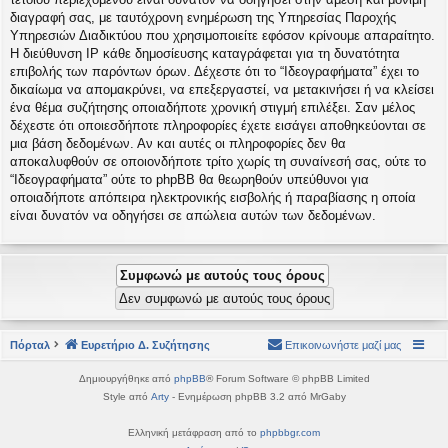
διαγραφή σας, με ταυτόχρονη ενημέρωση της Υπηρεσίας Παροχής
Υπηρεσιών Διαδικτύου που χρησιμοποιείτε εφόσον κρίνουμε απαραίτητο.
Η διεύθυνση IP κάθε δημοσίευσης καταγράφεται για τη δυνατότητα
επιβολής των παρόντων όρων. Δέχεστε ότι το “Ιδεογραφήματα” έχει το
δικαίωμα να απομακρύνει, να επεξεργαστεί, να μετακινήσει ή να κλείσει
ένα θέμα συζήτησης οποιαδήποτε χρονική στιγμή επιλέξει. Σαν μέλος
δέχεστε ότι οποιεσδήποτε πληροφορίες έχετε εισάγει αποθηκεύονται σε
μια βάση δεδομένων. Αν και αυτές οι πληροφορίες δεν θα
αποκαλυφθούν σε οποιονδήποτε τρίτο χωρίς τη συναίνεσή σας, ούτε το
“Ιδεογραφήματα” ούτε το phpBB θα θεωρηθούν υπεύθυνοι για
οποιαδήποτε απόπειρα ηλεκτρονικής εισβολής ή παραβίασης η οποία
είναι δυνατόν να οδηγήσει σε απώλεια αυτών των δεδομένων.
Πόρταλ
Ευρετήριο Δ. Συζήτησης
Επικοινωνήστε μαζί μας
Δημιουργήθηκε από
phpBB
® Forum Software © phpBB Limited
Style από
Arty
- Ενημέρωση phpBB 3.2 από MrGaby
Ελληνική μετάφραση από το
phpbbgr.com