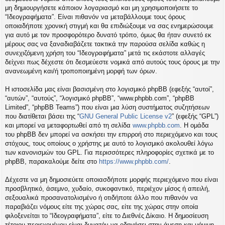
η
μη δημιουργήσετε κάποιον λογαριασμό και μη χρησιμοποιήσετε το
εις
“Ιδεογραφήματα”. Είναι πιθανόν να μεταβάλλουμε τους όρους
οποιαδήποτε χρονική στιγμή και θα επιδιώξουμε να σας ενημερώσουμε
για αυτό με τον προσφορότερο δυνατό τρόπο, όμως θα ήταν συνετό εκ
μέρους σας να ξαναδιαβάζετε τακτικά την παρούσα σελίδα καθώς η
συνεχιζόμενη χρήση του “Ιδεογραφήματα” μετά τις εκάστοτε αλλαγές
δείχνει πως δέχεστε ότι δεσμεύεστε νομικά από αυτούς τους όρους με την
ανανεωμένη και/ή τροποποιημένη μορφή των όρων.
Η ιστοσελίδα μας είναι βασισμένη στο λογισμικό phpBB (εφεξής “αυτοί”,
“αυτών”, “αυτούς”, “λογισμικό phpBB”, “www.phpbb.com”, “phpBB
Limited”, “phpBB Teams”) που είναι μια λύση συστήματος συζητήσεων
που διατίθεται βάσει της “
GNU General Public License v2
” (εφεξής “GPL”)
και μπορεί να μεταφορτωθεί από τη σελίδα
www.phpbb.com
. Η ομάδα
του phpBB δεν μπορεί να ασκήσει την επιρροή στο περιεχόμενο και τους
στόχους, τους οποίους ο χρήστης με αυτό το λογισμικό ακολουθεί λόγω
των κανονισμών του GPL. Για περισσότερες πληροφορίες σχετικά με το
phpBB, παρακαλούμε δείτε στο
https://www.phpbb.com/
.
Δέχεστε να μη δημοσιεύετε οποιασδήποτε μορφής περιεχόμενο που είναι
προσβλητικό, άσεμνο, χυδαίο, συκοφαντικό, περιέχον μίσος ή απειλή,
σεξουαλικά προσανατολισμένο ή οτιδήποτε άλλο που πιθανόν να
παραβιάζει νόμους είτε της χώρας σας, είτε της χώρας στην οποία
φιλοξενείται το “Ιδεογραφήματα”, είτε το Διεθνές Δίκαιο. Η δημοσίευση
τέτοιου περιεχομένου είναι δυνατόν να οδηγήσει στην άμεση και μόνιμη