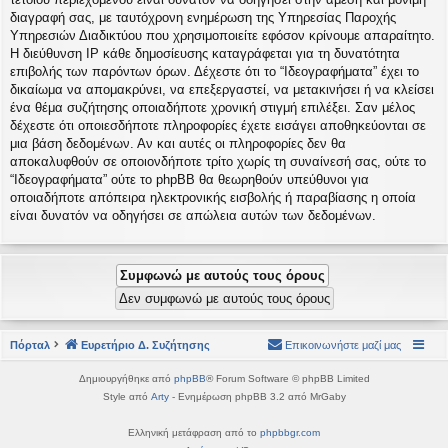
διαγραφή σας, με ταυτόχρονη ενημέρωση της Υπηρεσίας Παροχής
Υπηρεσιών Διαδικτύου που χρησιμοποιείτε εφόσον κρίνουμε απαραίτητο.
Η διεύθυνση IP κάθε δημοσίευσης καταγράφεται για τη δυνατότητα
επιβολής των παρόντων όρων. Δέχεστε ότι το “Ιδεογραφήματα” έχει το
δικαίωμα να απομακρύνει, να επεξεργαστεί, να μετακινήσει ή να κλείσει
ένα θέμα συζήτησης οποιαδήποτε χρονική στιγμή επιλέξει. Σαν μέλος
δέχεστε ότι οποιεσδήποτε πληροφορίες έχετε εισάγει αποθηκεύονται σε
μια βάση δεδομένων. Αν και αυτές οι πληροφορίες δεν θα
αποκαλυφθούν σε οποιονδήποτε τρίτο χωρίς τη συναίνεσή σας, ούτε το
“Ιδεογραφήματα” ούτε το phpBB θα θεωρηθούν υπεύθυνοι για
οποιαδήποτε απόπειρα ηλεκτρονικής εισβολής ή παραβίασης η οποία
είναι δυνατόν να οδηγήσει σε απώλεια αυτών των δεδομένων.
Πόρταλ
Ευρετήριο Δ. Συζήτησης
Επικοινωνήστε μαζί μας
Δημιουργήθηκε από
phpBB
® Forum Software © phpBB Limited
Style από
Arty
- Ενημέρωση phpBB 3.2 από MrGaby
Ελληνική μετάφραση από το
phpbbgr.com