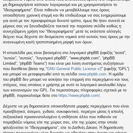
η
μη δημιουργήσετε κάποιον λογαριασμό και μη χρησιμοποιήσετε το
εις
“Ιδεογραφήματα”. Είναι πιθανόν να μεταβάλλουμε τους όρους
οποιαδήποτε χρονική στιγμή και θα επιδιώξουμε να σας ενημερώσουμε
για αυτό με τον προσφορότερο δυνατό τρόπο, όμως θα ήταν συνετό εκ
μέρους σας να ξαναδιαβάζετε τακτικά την παρούσα σελίδα καθώς η
συνεχιζόμενη χρήση του “Ιδεογραφήματα” μετά τις εκάστοτε αλλαγές
δείχνει πως δέχεστε ότι δεσμεύεστε νομικά από αυτούς τους όρους με την
ανανεωμένη και/ή τροποποιημένη μορφή των όρων.
Η ιστοσελίδα μας είναι βασισμένη στο λογισμικό phpBB (εφεξής “αυτοί”,
“αυτών”, “αυτούς”, “λογισμικό phpBB”, “www.phpbb.com”, “phpBB
Limited”, “phpBB Teams”) που είναι μια λύση συστήματος συζητήσεων
που διατίθεται βάσει της “
GNU General Public License v2
” (εφεξής “GPL”)
και μπορεί να μεταφορτωθεί από τη σελίδα
www.phpbb.com
. Η ομάδα
του phpBB δεν μπορεί να ασκήσει την επιρροή στο περιεχόμενο και τους
στόχους, τους οποίους ο χρήστης με αυτό το λογισμικό ακολουθεί λόγω
των κανονισμών του GPL. Για περισσότερες πληροφορίες σχετικά με το
phpBB, παρακαλούμε δείτε στο
https://www.phpbb.com/
.
Δέχεστε να μη δημοσιεύετε οποιασδήποτε μορφής περιεχόμενο που είναι
προσβλητικό, άσεμνο, χυδαίο, συκοφαντικό, περιέχον μίσος ή απειλή,
σεξουαλικά προσανατολισμένο ή οτιδήποτε άλλο που πιθανόν να
παραβιάζει νόμους είτε της χώρας σας, είτε της χώρας στην οποία
φιλοξενείται το “Ιδεογραφήματα”, είτε το Διεθνές Δίκαιο. Η δημοσίευση
τέτοιου περιεχομένου είναι δυνατόν να οδηγήσει στην άμεση και μόνιμη