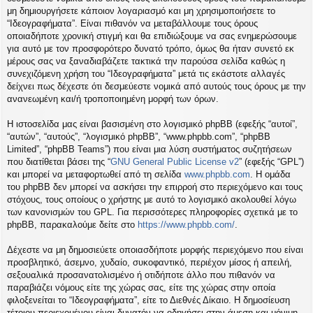
η
μη δημιουργήσετε κάποιον λογαριασμό και μη χρησιμοποιήσετε το
εις
“Ιδεογραφήματα”. Είναι πιθανόν να μεταβάλλουμε τους όρους
οποιαδήποτε χρονική στιγμή και θα επιδιώξουμε να σας ενημερώσουμε
για αυτό με τον προσφορότερο δυνατό τρόπο, όμως θα ήταν συνετό εκ
μέρους σας να ξαναδιαβάζετε τακτικά την παρούσα σελίδα καθώς η
συνεχιζόμενη χρήση του “Ιδεογραφήματα” μετά τις εκάστοτε αλλαγές
δείχνει πως δέχεστε ότι δεσμεύεστε νομικά από αυτούς τους όρους με την
ανανεωμένη και/ή τροποποιημένη μορφή των όρων.
Η ιστοσελίδα μας είναι βασισμένη στο λογισμικό phpBB (εφεξής “αυτοί”,
“αυτών”, “αυτούς”, “λογισμικό phpBB”, “www.phpbb.com”, “phpBB
Limited”, “phpBB Teams”) που είναι μια λύση συστήματος συζητήσεων
που διατίθεται βάσει της “
GNU General Public License v2
” (εφεξής “GPL”)
και μπορεί να μεταφορτωθεί από τη σελίδα
www.phpbb.com
. Η ομάδα
του phpBB δεν μπορεί να ασκήσει την επιρροή στο περιεχόμενο και τους
στόχους, τους οποίους ο χρήστης με αυτό το λογισμικό ακολουθεί λόγω
των κανονισμών του GPL. Για περισσότερες πληροφορίες σχετικά με το
phpBB, παρακαλούμε δείτε στο
https://www.phpbb.com/
.
Δέχεστε να μη δημοσιεύετε οποιασδήποτε μορφής περιεχόμενο που είναι
προσβλητικό, άσεμνο, χυδαίο, συκοφαντικό, περιέχον μίσος ή απειλή,
σεξουαλικά προσανατολισμένο ή οτιδήποτε άλλο που πιθανόν να
παραβιάζει νόμους είτε της χώρας σας, είτε της χώρας στην οποία
φιλοξενείται το “Ιδεογραφήματα”, είτε το Διεθνές Δίκαιο. Η δημοσίευση
τέτοιου περιεχομένου είναι δυνατόν να οδηγήσει στην άμεση και μόνιμη