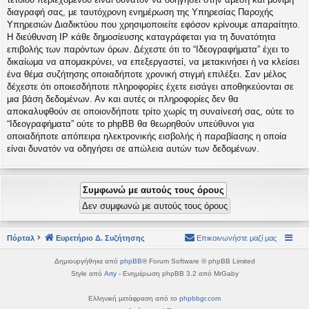
διαγραφή σας, με ταυτόχρονη ενημέρωση της Υπηρεσίας Παροχής
Υπηρεσιών Διαδικτύου που χρησιμοποιείτε εφόσον κρίνουμε απαραίτητο.
Η διεύθυνση IP κάθε δημοσίευσης καταγράφεται για τη δυνατότητα
επιβολής των παρόντων όρων. Δέχεστε ότι το “Ιδεογραφήματα” έχει το
δικαίωμα να απομακρύνει, να επεξεργαστεί, να μετακινήσει ή να κλείσει
ένα θέμα συζήτησης οποιαδήποτε χρονική στιγμή επιλέξει. Σαν μέλος
δέχεστε ότι οποιεσδήποτε πληροφορίες έχετε εισάγει αποθηκεύονται σε
μια βάση δεδομένων. Αν και αυτές οι πληροφορίες δεν θα
αποκαλυφθούν σε οποιονδήποτε τρίτο χωρίς τη συναίνεσή σας, ούτε το
“Ιδεογραφήματα” ούτε το phpBB θα θεωρηθούν υπεύθυνοι για
οποιαδήποτε απόπειρα ηλεκτρονικής εισβολής ή παραβίασης η οποία
είναι δυνατόν να οδηγήσει σε απώλεια αυτών των δεδομένων.
Πόρταλ
Ευρετήριο Δ. Συζήτησης
Επικοινωνήστε μαζί μας
Δημιουργήθηκε από
phpBB
® Forum Software © phpBB Limited
Style από
Arty
- Ενημέρωση phpBB 3.2 από MrGaby
Ελληνική μετάφραση από το
phpbbgr.com