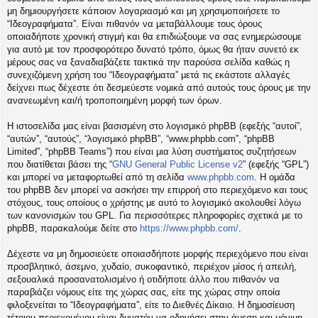
η
μη δημιουργήσετε κάποιον λογαριασμό και μη χρησιμοποιήσετε το
εις
“Ιδεογραφήματα”. Είναι πιθανόν να μεταβάλλουμε τους όρους
οποιαδήποτε χρονική στιγμή και θα επιδιώξουμε να σας ενημερώσουμε
για αυτό με τον προσφορότερο δυνατό τρόπο, όμως θα ήταν συνετό εκ
μέρους σας να ξαναδιαβάζετε τακτικά την παρούσα σελίδα καθώς η
συνεχιζόμενη χρήση του “Ιδεογραφήματα” μετά τις εκάστοτε αλλαγές
δείχνει πως δέχεστε ότι δεσμεύεστε νομικά από αυτούς τους όρους με την
ανανεωμένη και/ή τροποποιημένη μορφή των όρων.
Η ιστοσελίδα μας είναι βασισμένη στο λογισμικό phpBB (εφεξής “αυτοί”,
“αυτών”, “αυτούς”, “λογισμικό phpBB”, “www.phpbb.com”, “phpBB
Limited”, “phpBB Teams”) που είναι μια λύση συστήματος συζητήσεων
που διατίθεται βάσει της “
GNU General Public License v2
” (εφεξής “GPL”)
και μπορεί να μεταφορτωθεί από τη σελίδα
www.phpbb.com
. Η ομάδα
του phpBB δεν μπορεί να ασκήσει την επιρροή στο περιεχόμενο και τους
στόχους, τους οποίους ο χρήστης με αυτό το λογισμικό ακολουθεί λόγω
των κανονισμών του GPL. Για περισσότερες πληροφορίες σχετικά με το
phpBB, παρακαλούμε δείτε στο
https://www.phpbb.com/
.
Δέχεστε να μη δημοσιεύετε οποιασδήποτε μορφής περιεχόμενο που είναι
προσβλητικό, άσεμνο, χυδαίο, συκοφαντικό, περιέχον μίσος ή απειλή,
σεξουαλικά προσανατολισμένο ή οτιδήποτε άλλο που πιθανόν να
παραβιάζει νόμους είτε της χώρας σας, είτε της χώρας στην οποία
φιλοξενείται το “Ιδεογραφήματα”, είτε το Διεθνές Δίκαιο. Η δημοσίευση
τέτοιου περιεχομένου είναι δυνατόν να οδηγήσει στην άμεση και μόνιμη