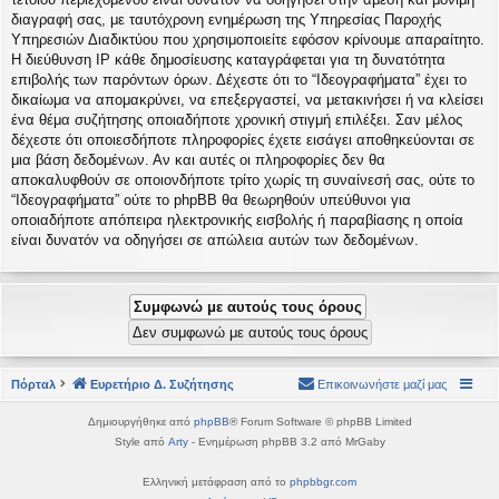
διαγραφή σας, με ταυτόχρονη ενημέρωση της Υπηρεσίας Παροχής
Υπηρεσιών Διαδικτύου που χρησιμοποιείτε εφόσον κρίνουμε απαραίτητο.
Η διεύθυνση IP κάθε δημοσίευσης καταγράφεται για τη δυνατότητα
επιβολής των παρόντων όρων. Δέχεστε ότι το “Ιδεογραφήματα” έχει το
δικαίωμα να απομακρύνει, να επεξεργαστεί, να μετακινήσει ή να κλείσει
ένα θέμα συζήτησης οποιαδήποτε χρονική στιγμή επιλέξει. Σαν μέλος
δέχεστε ότι οποιεσδήποτε πληροφορίες έχετε εισάγει αποθηκεύονται σε
μια βάση δεδομένων. Αν και αυτές οι πληροφορίες δεν θα
αποκαλυφθούν σε οποιονδήποτε τρίτο χωρίς τη συναίνεσή σας, ούτε το
“Ιδεογραφήματα” ούτε το phpBB θα θεωρηθούν υπεύθυνοι για
οποιαδήποτε απόπειρα ηλεκτρονικής εισβολής ή παραβίασης η οποία
είναι δυνατόν να οδηγήσει σε απώλεια αυτών των δεδομένων.
Πόρταλ
Ευρετήριο Δ. Συζήτησης
Επικοινωνήστε μαζί μας
Δημιουργήθηκε από
phpBB
® Forum Software © phpBB Limited
Style από
Arty
- Ενημέρωση phpBB 3.2 από MrGaby
Ελληνική μετάφραση από το
phpbbgr.com