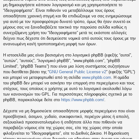
η
μη δημιουργήσετε κάποιον λογαριασμό και μη χρησιμοποιήσετε το
εις
“Ιδεογραφήματα”. Είναι πιθανόν να μεταβάλλουμε τους όρους
οποιαδήποτε χρονική στιγμή και θα επιδιώξουμε να σας ενημερώσουμε
για αυτό με τον προσφορότερο δυνατό τρόπο, όμως θα ήταν συνετό εκ
μέρους σας να ξαναδιαβάζετε τακτικά την παρούσα σελίδα καθώς η
συνεχιζόμενη χρήση του “Ιδεογραφήματα” μετά τις εκάστοτε αλλαγές
δείχνει πως δέχεστε ότι δεσμεύεστε νομικά από αυτούς τους όρους με την
ανανεωμένη και/ή τροποποιημένη μορφή των όρων.
Η ιστοσελίδα μας είναι βασισμένη στο λογισμικό phpBB (εφεξής “αυτοί”,
“αυτών”, “αυτούς”, “λογισμικό phpBB”, “www.phpbb.com”, “phpBB
Limited”, “phpBB Teams”) που είναι μια λύση συστήματος συζητήσεων
που διατίθεται βάσει της “
GNU General Public License v2
” (εφεξής “GPL”)
και μπορεί να μεταφορτωθεί από τη σελίδα
www.phpbb.com
. Η ομάδα
του phpBB δεν μπορεί να ασκήσει την επιρροή στο περιεχόμενο και τους
στόχους, τους οποίους ο χρήστης με αυτό το λογισμικό ακολουθεί λόγω
των κανονισμών του GPL. Για περισσότερες πληροφορίες σχετικά με το
phpBB, παρακαλούμε δείτε στο
https://www.phpbb.com/
.
Δέχεστε να μη δημοσιεύετε οποιασδήποτε μορφής περιεχόμενο που είναι
προσβλητικό, άσεμνο, χυδαίο, συκοφαντικό, περιέχον μίσος ή απειλή,
σεξουαλικά προσανατολισμένο ή οτιδήποτε άλλο που πιθανόν να
παραβιάζει νόμους είτε της χώρας σας, είτε της χώρας στην οποία
φιλοξενείται το “Ιδεογραφήματα”, είτε το Διεθνές Δίκαιο. Η δημοσίευση
τέτοιου περιεχομένου είναι δυνατόν να οδηγήσει στην άμεση και μόνιμη