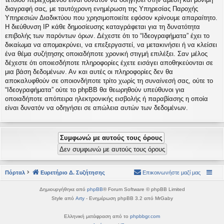
διαγραφή σας, με ταυτόχρονη ενημέρωση της Υπηρεσίας Παροχής
Υπηρεσιών Διαδικτύου που χρησιμοποιείτε εφόσον κρίνουμε απαραίτητο.
Η διεύθυνση IP κάθε δημοσίευσης καταγράφεται για τη δυνατότητα
επιβολής των παρόντων όρων. Δέχεστε ότι το “Ιδεογραφήματα” έχει το
δικαίωμα να απομακρύνει, να επεξεργαστεί, να μετακινήσει ή να κλείσει
ένα θέμα συζήτησης οποιαδήποτε χρονική στιγμή επιλέξει. Σαν μέλος
δέχεστε ότι οποιεσδήποτε πληροφορίες έχετε εισάγει αποθηκεύονται σε
μια βάση δεδομένων. Αν και αυτές οι πληροφορίες δεν θα
αποκαλυφθούν σε οποιονδήποτε τρίτο χωρίς τη συναίνεσή σας, ούτε το
“Ιδεογραφήματα” ούτε το phpBB θα θεωρηθούν υπεύθυνοι για
οποιαδήποτε απόπειρα ηλεκτρονικής εισβολής ή παραβίασης η οποία
είναι δυνατόν να οδηγήσει σε απώλεια αυτών των δεδομένων.
Πόρταλ
Ευρετήριο Δ. Συζήτησης
Επικοινωνήστε μαζί μας
Δημιουργήθηκε από
phpBB
® Forum Software © phpBB Limited
Style από
Arty
- Ενημέρωση phpBB 3.2 από MrGaby
Ελληνική μετάφραση από το
phpbbgr.com