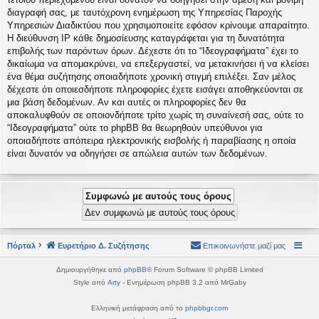
διαγραφή σας, με ταυτόχρονη ενημέρωση της Υπηρεσίας Παροχής
Υπηρεσιών Διαδικτύου που χρησιμοποιείτε εφόσον κρίνουμε απαραίτητο.
Η διεύθυνση IP κάθε δημοσίευσης καταγράφεται για τη δυνατότητα
επιβολής των παρόντων όρων. Δέχεστε ότι το “Ιδεογραφήματα” έχει το
δικαίωμα να απομακρύνει, να επεξεργαστεί, να μετακινήσει ή να κλείσει
ένα θέμα συζήτησης οποιαδήποτε χρονική στιγμή επιλέξει. Σαν μέλος
δέχεστε ότι οποιεσδήποτε πληροφορίες έχετε εισάγει αποθηκεύονται σε
μια βάση δεδομένων. Αν και αυτές οι πληροφορίες δεν θα
αποκαλυφθούν σε οποιονδήποτε τρίτο χωρίς τη συναίνεσή σας, ούτε το
“Ιδεογραφήματα” ούτε το phpBB θα θεωρηθούν υπεύθυνοι για
οποιαδήποτε απόπειρα ηλεκτρονικής εισβολής ή παραβίασης η οποία
είναι δυνατόν να οδηγήσει σε απώλεια αυτών των δεδομένων.
Πόρταλ
Ευρετήριο Δ. Συζήτησης
Επικοινωνήστε μαζί μας
Δημιουργήθηκε από
phpBB
® Forum Software © phpBB Limited
Style από
Arty
- Ενημέρωση phpBB 3.2 από MrGaby
Ελληνική μετάφραση από το
phpbbgr.com