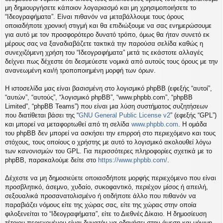
η
μη δημιουργήσετε κάποιον λογαριασμό και μη χρησιμοποιήσετε το
εις
“Ιδεογραφήματα”. Είναι πιθανόν να μεταβάλλουμε τους όρους
οποιαδήποτε χρονική στιγμή και θα επιδιώξουμε να σας ενημερώσουμε
για αυτό με τον προσφορότερο δυνατό τρόπο, όμως θα ήταν συνετό εκ
μέρους σας να ξαναδιαβάζετε τακτικά την παρούσα σελίδα καθώς η
συνεχιζόμενη χρήση του “Ιδεογραφήματα” μετά τις εκάστοτε αλλαγές
δείχνει πως δέχεστε ότι δεσμεύεστε νομικά από αυτούς τους όρους με την
ανανεωμένη και/ή τροποποιημένη μορφή των όρων.
Η ιστοσελίδα μας είναι βασισμένη στο λογισμικό phpBB (εφεξής “αυτοί”,
“αυτών”, “αυτούς”, “λογισμικό phpBB”, “www.phpbb.com”, “phpBB
Limited”, “phpBB Teams”) που είναι μια λύση συστήματος συζητήσεων
που διατίθεται βάσει της “
GNU General Public License v2
” (εφεξής “GPL”)
και μπορεί να μεταφορτωθεί από τη σελίδα
www.phpbb.com
. Η ομάδα
του phpBB δεν μπορεί να ασκήσει την επιρροή στο περιεχόμενο και τους
στόχους, τους οποίους ο χρήστης με αυτό το λογισμικό ακολουθεί λόγω
των κανονισμών του GPL. Για περισσότερες πληροφορίες σχετικά με το
phpBB, παρακαλούμε δείτε στο
https://www.phpbb.com/
.
Δέχεστε να μη δημοσιεύετε οποιασδήποτε μορφής περιεχόμενο που είναι
προσβλητικό, άσεμνο, χυδαίο, συκοφαντικό, περιέχον μίσος ή απειλή,
σεξουαλικά προσανατολισμένο ή οτιδήποτε άλλο που πιθανόν να
παραβιάζει νόμους είτε της χώρας σας, είτε της χώρας στην οποία
φιλοξενείται το “Ιδεογραφήματα”, είτε το Διεθνές Δίκαιο. Η δημοσίευση
τέτοιου περιεχομένου είναι δυνατόν να οδηγήσει στην άμεση και μόνιμη