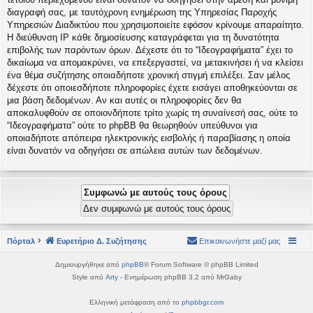
διαγραφή σας, με ταυτόχρονη ενημέρωση της Υπηρεσίας Παροχής
Υπηρεσιών Διαδικτύου που χρησιμοποιείτε εφόσον κρίνουμε απαραίτητο.
Η διεύθυνση IP κάθε δημοσίευσης καταγράφεται για τη δυνατότητα
επιβολής των παρόντων όρων. Δέχεστε ότι το “Ιδεογραφήματα” έχει το
δικαίωμα να απομακρύνει, να επεξεργαστεί, να μετακινήσει ή να κλείσει
ένα θέμα συζήτησης οποιαδήποτε χρονική στιγμή επιλέξει. Σαν μέλος
δέχεστε ότι οποιεσδήποτε πληροφορίες έχετε εισάγει αποθηκεύονται σε
μια βάση δεδομένων. Αν και αυτές οι πληροφορίες δεν θα
αποκαλυφθούν σε οποιονδήποτε τρίτο χωρίς τη συναίνεσή σας, ούτε το
“Ιδεογραφήματα” ούτε το phpBB θα θεωρηθούν υπεύθυνοι για
οποιαδήποτε απόπειρα ηλεκτρονικής εισβολής ή παραβίασης η οποία
είναι δυνατόν να οδηγήσει σε απώλεια αυτών των δεδομένων.
Πόρταλ
Ευρετήριο Δ. Συζήτησης
Επικοινωνήστε μαζί μας
Δημιουργήθηκε από
phpBB
® Forum Software © phpBB Limited
Style από
Arty
- Ενημέρωση phpBB 3.2 από MrGaby
Ελληνική μετάφραση από το
phpbbgr.com