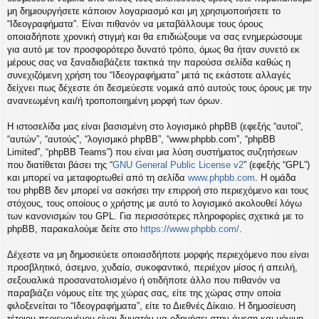
η
μη δημιουργήσετε κάποιον λογαριασμό και μη χρησιμοποιήσετε το
εις
“Ιδεογραφήματα”. Είναι πιθανόν να μεταβάλλουμε τους όρους
οποιαδήποτε χρονική στιγμή και θα επιδιώξουμε να σας ενημερώσουμε
για αυτό με τον προσφορότερο δυνατό τρόπο, όμως θα ήταν συνετό εκ
μέρους σας να ξαναδιαβάζετε τακτικά την παρούσα σελίδα καθώς η
συνεχιζόμενη χρήση του “Ιδεογραφήματα” μετά τις εκάστοτε αλλαγές
δείχνει πως δέχεστε ότι δεσμεύεστε νομικά από αυτούς τους όρους με την
ανανεωμένη και/ή τροποποιημένη μορφή των όρων.
Η ιστοσελίδα μας είναι βασισμένη στο λογισμικό phpBB (εφεξής “αυτοί”,
“αυτών”, “αυτούς”, “λογισμικό phpBB”, “www.phpbb.com”, “phpBB
Limited”, “phpBB Teams”) που είναι μια λύση συστήματος συζητήσεων
που διατίθεται βάσει της “
GNU General Public License v2
” (εφεξής “GPL”)
και μπορεί να μεταφορτωθεί από τη σελίδα
www.phpbb.com
. Η ομάδα
του phpBB δεν μπορεί να ασκήσει την επιρροή στο περιεχόμενο και τους
στόχους, τους οποίους ο χρήστης με αυτό το λογισμικό ακολουθεί λόγω
των κανονισμών του GPL. Για περισσότερες πληροφορίες σχετικά με το
phpBB, παρακαλούμε δείτε στο
https://www.phpbb.com/
.
Δέχεστε να μη δημοσιεύετε οποιασδήποτε μορφής περιεχόμενο που είναι
προσβλητικό, άσεμνο, χυδαίο, συκοφαντικό, περιέχον μίσος ή απειλή,
σεξουαλικά προσανατολισμένο ή οτιδήποτε άλλο που πιθανόν να
παραβιάζει νόμους είτε της χώρας σας, είτε της χώρας στην οποία
φιλοξενείται το “Ιδεογραφήματα”, είτε το Διεθνές Δίκαιο. Η δημοσίευση
τέτοιου περιεχομένου είναι δυνατόν να οδηγήσει στην άμεση και μόνιμη