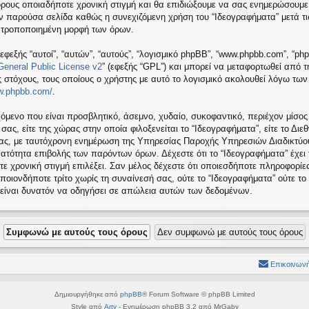
όρους οποιαδήποτε χρονική στιγμή και θα επιδιώξουμε να σας ενημερώσουμε
ν παρούσα σελίδα καθώς η συνεχιζόμενη χρήση του “Ιδεογραφήματα” μετά τις
ή τροποποιημένη μορφή των όρων.
εφεξής “αυτοί”, “αυτών”, “αυτούς”, “λογισμικό phpBB”, “www.phpbb.com”, “ph
eneral Public License v2
” (εφεξής “GPL”) και μπορεί να μεταφορτωθεί από 
ς στόχους, τους οποίους ο χρήστης με αυτό το λογισμικό ακολουθεί λόγω τω
ww.phpbb.com/
.
όμενο που είναι προσβλητικό, άσεμνο, χυδαίο, συκοφαντικό, περιέχον μίσος
ς, είτε της χώρας στην οποία φιλοξενείται το “Ιδεογραφήματα”, είτε το Διεθ
σας, με ταυτόχρονη ενημέρωση της Υπηρεσίας Παροχής Υπηρεσιών Διαδικτύου
ατότητα επιβολής των παρόντων όρων. Δέχεστε ότι το “Ιδεογραφήματα” έχει
τε χρονική στιγμή επιλέξει. Σαν μέλος δέχεστε ότι οποιεσδήποτε πληροφορίε
ποιονδήποτε τρίτο χωρίς τη συναίνεσή σας, ούτε το “Ιδεογραφήματα” ούτε 
 είναι δυνατόν να οδηγήσει σε απώλεια αυτών των δεδομένων.
Επικοινωνή
Δημιουργήθηκε από
phpBB
® Forum Software © phpBB Limited
Style από
Arty
- Ενημέρωση phpBB 3.2 από MrGaby