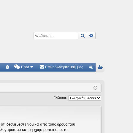
Αναζήτηση
Ειδική αναζήτηση
Chat
Επικοινωνήστε μαζί μας
Γ
Συ
ύν
γγ
χν
δε
ρα
ές
ση
φ
Γλώσσα:
ερ
ή
ωτ
ήσ
τε ότι δεσμεύεστε νομικά από τους όρους που
λογαριασμό και μη χρησιμοποιήσετε το
εις