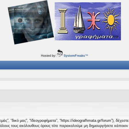
ορφα ταξίδια του νού...
Hosted by:
SystemFreaks
™
μάς”, “δικό μας”, “Ιδεογραφήματα”, “https://ideografhmata.gr/forum”), δέχεσ
 όλους τους ακόλουθους όρους τότε παρακαλούμε μη δημιουργήσετε κάποιον 