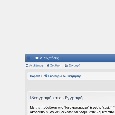
Ιδεογραφήματα
Αυτός ο τόπος φιλοδοξεί να ανοίγει μονοπάτια για τα συναρπαστικά και όμ
Δ. Συζητήσεις
ρή
Αναζήτηση
Σύνδεση
Εγγραφή
γο
Πόρταλ
Ευρετήριο Δ. Συζήτησης
ρε
ς
συ
Ιδεογραφήματα - Εγγραφή
νδ
Με την πρόσβαση στο “Ιδεογραφήματα” (εφεξής “εμείς”, “ε
έσ
ακολουθούν. Αν δεν δέχεστε ότι δεσμεύεστε νομικά από