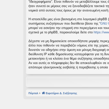
“Ιδεογραφήματα”. Είναι πιθανόν να μεταβάλλουμε τους 
εις
ήταν συνετό εκ μέρους σας να ξαναδιαβάζετε τακτικά τη
νομικά από αυτούς τους όρους με την ανανεωμένη και/
Η ιστοσελίδα μας είναι βασισμένη στο λογισμικό phpBB (
συστήματος συζητήσεων που διατίθεται βάσει της “
GNU G
μπορεί να ασκήσει την επιρροή στο περιεχόμενο και του
σχετικά με το phpBB, παρακαλούμε δείτε στο
https://w
Δέχεστε να μη δημοσιεύετε οποιασδήποτε μορφής περιεχ
άλλο που πιθανόν να παραβιάζει νόμους είτε της χώρας σα
δυνατόν να οδηγήσει στην άμεση και μόνιμη διαγραφή 
διεύθυνση IP κάθε δημοσίευσης καταγράφεται για τη δυν
μετακινήσει ή να κλείσει ένα θέμα συζήτησης οποιαδήπο
Αν και αυτές οι πληροφορίες δεν θα αποκαλυφθούν σε ο
απόπειρα ηλεκτρονικής εισβολής ή παραβίασης η οποία
Πόρταλ
Ευρετήριο Δ. Συζήτησης