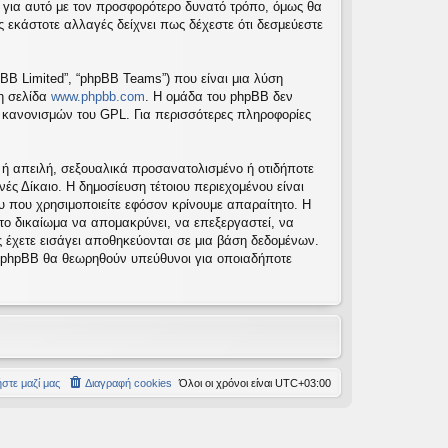
 για αυτό με τον προσφορότερο δυνατό τρόπο, όμως θα
 εκάστοτε αλλαγές δείχνει πως δέχεστε ότι δεσμεύεστε
pBB Limited”, “phpBB Teams”) που είναι μια λύση
τη σελίδα
www.phpbb.com
. Η ομάδα του phpBB δεν
ν κανονισμών του GPL. Για περισσότερες πληροφορίες
 ή απειλή, σεξουαλικά προσανατολισμένο ή οτιδήποτε
νές Δίκαιο. Η δημοσίευση τέτοιου περιεχομένου είναι
 που χρησιμοποιείτε εφόσον κρίνουμε απαραίτητο. Η
 το δικαίωμα να απομακρύνει, να επεξεργαστεί, να
ς έχετε εισάγει αποθηκεύονται σε μια βάση δεδομένων.
το phpBB θα θεωρηθούν υπεύθυνοι για οποιαδήποτε
στε μαζί μας
Διαγραφή cookies
Όλοι οι χρόνοι είναι
UTC+03:00