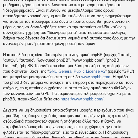
η
μη δημιουργήσετε κάποιον λογαριασμό και μη χρησιμοποιήσετε το
εις
“Ιδεογραφήματα”. Είναι πιθανόν να μεταβάλλουμε τους όρους
οποιαδήποτε χρονική στιγμή και θα επιδιώξουμε να σας ενημερώσουμε
για αυτό με τον προσφορότερο δυνατό τρόπο, όμως θα ήταν συνετό εκ
μέρους σας να ξαναδιαβάζετε τακτικά την παρούσα σελίδα καθώς η
συνεχιζόμενη χρήση του “Ιδεογραφήματα” μετά τις εκάστοτε αλλαγές
δείχνει πως δέχεστε ότι δεσμεύεστε νομικά από αυτούς τους όρους με την
ανανεωμένη και/ή τροποποιημένη μορφή των όρων.
Η ιστοσελίδα μας είναι βασισμένη στο λογισμικό phpBB (εφεξής “αυτοί”,
“αυτών”, “αυτούς”, “λογισμικό phpBB”, “www.phpbb.com”, “phpBB
Limited”, “phpBB Teams”) που είναι μια λύση συστήματος συζητήσεων
που διατίθεται βάσει της “
GNU General Public License v2
” (εφεξής “GPL”)
και μπορεί να μεταφορτωθεί από τη σελίδα
www.phpbb.com
. Η ομάδα
του phpBB δεν μπορεί να ασκήσει την επιρροή στο περιεχόμενο και τους
στόχους, τους οποίους ο χρήστης με αυτό το λογισμικό ακολουθεί λόγω
των κανονισμών του GPL. Για περισσότερες πληροφορίες σχετικά με το
phpBB, παρακαλούμε δείτε στο
https://www.phpbb.com/
.
Δέχεστε να μη δημοσιεύετε οποιασδήποτε μορφής περιεχόμενο που είναι
προσβλητικό, άσεμνο, χυδαίο, συκοφαντικό, περιέχον μίσος ή απειλή,
σεξουαλικά προσανατολισμένο ή οτιδήποτε άλλο που πιθανόν να
παραβιάζει νόμους είτε της χώρας σας, είτε της χώρας στην οποία
φιλοξενείται το “Ιδεογραφήματα”, είτε το Διεθνές Δίκαιο. Η δημοσίευση
τέτοιου περιεχομένου είναι δυνατόν να οδηγήσει στην άμεση και μόνιμη