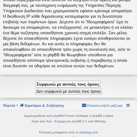
διαγραφή σας, με ταυτόχρονη ενημέρωση της Υπηρεσίας Παροχής
Υπηρεσιών Διαδικτύου που χρησιμοποιείτε εφόσον κρίνουμε απαραίτητο.
Η διεύθυνση IP κάθε δημοσίευσης καταγράφεται για τη δυνατότητα
επιβολής των παρόντων όρων. Δέχεστε ότι το “Ιδεογραφήματα” έχει το
δικαίωμα να απομακρύνει, να επεξεργαστεί, να μετακινήσει ή να κλείσει
ένα θέμα συζήτησης οποιαδήποτε χρονική στιγμή επιλέξει. Σαν μέλος
δέχεστε ότι οποιεσδήποτε πληροφορίες έχετε εισάγει αποθηκεύονται σε
μια βάση δεδομένων. Αν και αυτές οι πληροφορίες δεν θα
αποκαλυφθούν σε οποιονδήποτε τρίτο χωρίς τη συναίνεσή σας, ούτε το
“Ιδεογραφήματα” ούτε το phpBB θα θεωρηθούν υπεύθυνοι για
οποιαδήποτε απόπειρα ηλεκτρονικής εισβολής ή παραβίασης η οποία
είναι δυνατόν να οδηγήσει σε απώλεια αυτών των δεδομένων.
Πόρταλ
Ευρετήριο Δ. Συζήτησης
Επικοινωνήστε μαζί μας
Δημιουργήθηκε από
phpBB
® Forum Software © phpBB Limited
Style από
Arty
- Ενημέρωση phpBB 3.2 από MrGaby
Ελληνική μετάφραση από το
phpbbgr.com