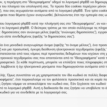
, η περιήγηση στο “Ιδεογραφήματα” οδηγεί το λογισμικό phpBB να δημιουργή
του πλοηγού του υπολογιστή σας. Τα πρώτα δύο cookies περιέχουν μόνον έν
”), που σας εκχωρούνται αυτόματα από το λογισμικό phpBB. Ένα τρίτο cooki
άφεται ποια θέματα έχουν αναγνωσθεί, βελτιώνοντας έτσι την εμπειρία σας ω
του λογισμικού phpBB κατά την πλοήγησή σας στο “Ιδεογραφήματα”, αν και α
ό το λογισμικό phpBB. Ο δεύτερος τρόπος με τον οποίο συλλέγουμε τις πληρο
ε: δημοσιεύσεις σαν ανώνυμο μέλος (εφεξής “ανώνυμες δημοσιεύσεις”), εγγρα
ώ είστε συνδεδεμένος (εφεξής “οι δημοσιεύσεις σας”).
ία ένα μοναδικά αναγνωρίσιμο όνομα (εφεξής “το όνομα μέλους”), ένα προσω
) και μια προσωπική, έγκυρη διεύθυνση ηλεκτρονικού ταχυδρομείου (εφεξής 
οστατεύονται από τους νόμους περί προστασίας δεδομένων που ισχύουν στη 
κτρονικού ταχυδρομείου σας που απαιτούνται από το “Ιδεογραφήματα” κατά τη
προαιρετικό. Σε κάθε περίπτωση, μπορείτε να επιλέξετε ποιες πληροφορίες σ
α λαμβάνετε ή όχι ηλεκτρονικά μηνύματα που δημιουργούνται αυτόματα από τ
ής. Όμως συνιστάται να μη χρησιμοποιείτε τον ίδιο κωδικό σε πολλές διαφορ
ραφήματα”, έτσι παρακαλούμε να τον φυλάσσετε προσεκτικά και σε καμία πε
ς ζητήσει νόμιμα να αποκαλύψετε τον κωδικό σας. Εάν ξεχάσετε τον κωδικό 
πό το λογισμικό phpBB. Αυτή η διαδικασία θα σας ζητήσει να υποβάλετε το ό
κωδικό για να συνδεθείτε με το λογαριασμό σας.