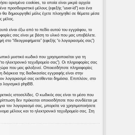
σει ορισμένα cookies, τα οποία είναι μικρά αρχεία
α προσδιοριστικό μέλους (εφεξής “user-id”) και ένα
e θα δημιουργηθεί μόλις έχετε πλοηγηθεί σε θέματα μέσα
ς μέλος.
υτά είναι έξω από το πεδίο αυτού του εγγράφου, το
φορίες σας είναι με βάση το υλικό που μας υποβάλετε.
φή στο “Ιδεογραφήματα” (εφεξής “ο λογαριασμός σας”)
πικό μυστικό κωδικό που χρησιμοποιείται για τη
“το ηλεκτρονικό ταχυδρομείο σας”). Οι πληροφορίες σας
χώρα που μας φιλοξενεί. Οποιεσδήποτε πληροφορίες
 διάρκεια της διαδικασίας εγγραφής είναι στην
τον λογαριασμό σας εκτίθενται δημόσια. Επιπλέον, στο
ο λογισμικό phpBB.
ετικές ιστοσελίδες. Ο κωδικός σας είναι το μέσο που
ρίπτωση δεν πρόκειται οποιοσδήποτε που συνδέεται με
για τον λογαριασμό σας, μπορείτε να χρησιμοποιήσετε
νομα μέλους και το ηλεκτρονικό ταχυδρομείο σας. Στη