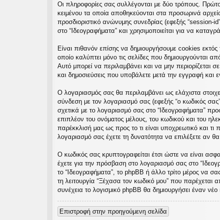
Οι πληροφορίες σας συλλέγονται με δύο τρόπους. Πρώτον
εις
κειμένου τα οποία αποθηκεύονται στα προσωρινά αρχεία 
προσδιοριστικό ανώνυμης συνεδρίας (εφεξής “session-id
στο “Ιδεογραφήματα” και χρησιμοποιείται για να καταγρ
Είναι πιθανόν επίσης να δημιουργήσουμε cookies εκτός 
οποίο καλύπτει μόνο τις σελίδες που δημιουργούνται απ
Αυτό μπορεί να περιλαμβάνει και να μην περιορίζεται σ
και δημοσιεύσεις που υποβάλετε μετά την εγγραφή και εν
Ο λογαριασμός σας θα περιλαμβάνει ως ελάχιστα στοιχε
σύνδεση με τον λογαριασμό σας (εφεξής “ο κωδικός σας”
σχετικά με το λογαριασμό σας στο “Ιδεογραφήματα” πρ
επιπλέον του ονόματος μέλους, του κωδικού και του ηλε
παρέκκλισή μας ως προς το τι είναι υποχρεωτικό και τι 
λογαριασμό σας έχετε τη δυνατότητα να επιλέξετε αν θ
Ο κωδικός σας κρυπτογραφείται έτσι ώστε να είναι ασφαλ
έχετε για την πρόσβαση στο λογαριασμό σας στο “Ιδεογ
το “Ιδεογραφήματα”, το phpBB ή άλλο τρίτο μέρος να σα
τη λειτουργία “Ξέχασα τον κωδικό μου” που παρέχεται α
συνέχεια το λογισμικό phpBB θα δημιουργήσει έναν νέο 
Επιστροφή στην προηγούμενη σελίδα