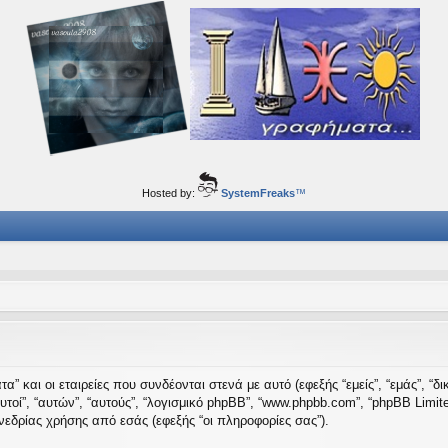
ορφα ταξίδια του νού...
Hosted by:
SystemFreaks
™
” και οι εταιρείες που συνδέονται στενά με αυτό (εφεξής “εμείς”, “εμάς”, “δι
 “αυτοί”, “αυτών”, “αυτούς”, “λογισμικό phpBB”, “www.phpbb.com”, “phpBB Li
εδρίας χρήσης από εσάς (εφεξής “οι πληροφορίες σας”).