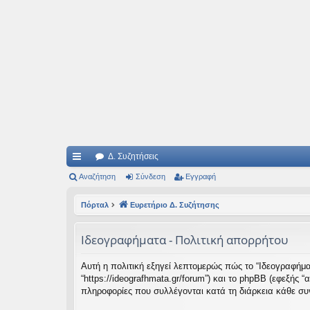
Ιδεογραφήματα
Αυτός ο τόπος φιλοδοξεί να ανοίγει μονοπάτια για τα συναρπαστικά και όμ
Δ. Συζητήσεις
ρή
Αναζήτηση
Σύνδεση
Εγγραφή
γο
Πόρταλ
Ευρετήριο Δ. Συζήτησης
ρε
Ιδεογραφήματα - Πολιτική απορρήτου
ς
συ
Αυτή η πολιτική εξηγεί λεπτομερώς πώς το “Ιδεογραφήματα
“https://ideografhmata.gr/forum”) και το phpBB (εφεξής
νδ
πληροφορίες που συλλέγονται κατά τη διάρκεια κάθε συν
έσ