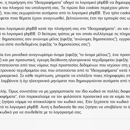
, η περιήγηση στο “Ιδεογραφήματα” οδηγεί το λογισμικό phpBB να δημιουργή
του πλοηγού του υπολογιστή σας. Τα πρώτα δύο cookies περιέχουν μόνον έν
”), που σας εκχωρούνται αυτόματα από το λογισμικό phpBB. Ένα τρίτο cooki
άφεται ποια θέματα έχουν αναγνωσθεί, βελτιώνοντας έτσι την εμπειρία σας ω
του λογισμικού phpBB κατά την πλοήγησή σας στο “Ιδεογραφήματα”, αν και α
ό το λογισμικό phpBB. Ο δεύτερος τρόπος με τον οποίο συλλέγουμε τις πληρο
ε: δημοσιεύσεις σαν ανώνυμο μέλος (εφεξής “ανώνυμες δημοσιεύσεις”), εγγρα
ώ είστε συνδεδεμένος (εφεξής “οι δημοσιεύσεις σας”).
ία ένα μοναδικά αναγνωρίσιμο όνομα (εφεξής “το όνομα μέλους”), ένα προσω
) και μια προσωπική, έγκυρη διεύθυνση ηλεκτρονικού ταχυδρομείου (εφεξής 
οστατεύονται από τους νόμους περί προστασίας δεδομένων που ισχύουν στη 
κτρονικού ταχυδρομείου σας που απαιτούνται από το “Ιδεογραφήματα” κατά τη
προαιρετικό. Σε κάθε περίπτωση, μπορείτε να επιλέξετε ποιες πληροφορίες σ
α λαμβάνετε ή όχι ηλεκτρονικά μηνύματα που δημιουργούνται αυτόματα από τ
ής. Όμως συνιστάται να μη χρησιμοποιείτε τον ίδιο κωδικό σε πολλές διαφορ
ραφήματα”, έτσι παρακαλούμε να τον φυλάσσετε προσεκτικά και σε καμία πε
ς ζητήσει νόμιμα να αποκαλύψετε τον κωδικό σας. Εάν ξεχάσετε τον κωδικό 
πό το λογισμικό phpBB. Αυτή η διαδικασία θα σας ζητήσει να υποβάλετε το ό
κωδικό για να συνδεθείτε με το λογαριασμό σας.