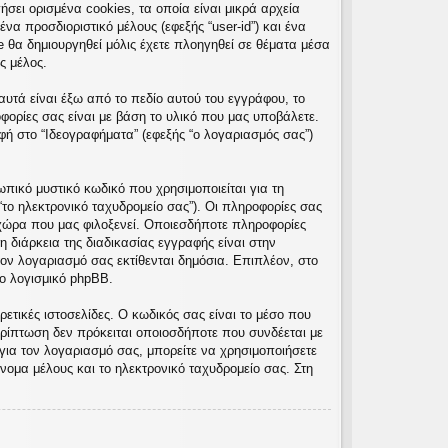
σει ορισμένα cookies, τα οποία είναι μικρά αρχεία
α προσδιοριστικό μέλους (εφεξής “user-id”) και ένα
e θα δημιουργηθεί μόλις έχετε πλοηγηθεί σε θέματα μέσα
ς μέλος.
υτά είναι έξω από το πεδίο αυτού του εγγράφου, το
φορίες σας είναι με βάση το υλικό που μας υποβάλετε.
φή στο “Ιδεογραφήματα” (εφεξής “ο λογαριασμός σας”)
πικό μυστικό κωδικό που χρησιμοποιείται για τη
“το ηλεκτρονικό ταχυδρομείο σας”). Οι πληροφορίες σας
χώρα που μας φιλοξενεί. Οποιεσδήποτε πληροφορίες
 διάρκεια της διαδικασίας εγγραφής είναι στην
τον λογαριασμό σας εκτίθενται δημόσια. Επιπλέον, στο
ο λογισμικό phpBB.
ετικές ιστοσελίδες. Ο κωδικός σας είναι το μέσο που
ρίπτωση δεν πρόκειται οποιοσδήποτε που συνδέεται με
για τον λογαριασμό σας, μπορείτε να χρησιμοποιήσετε
νομα μέλους και το ηλεκτρονικό ταχυδρομείο σας. Στη