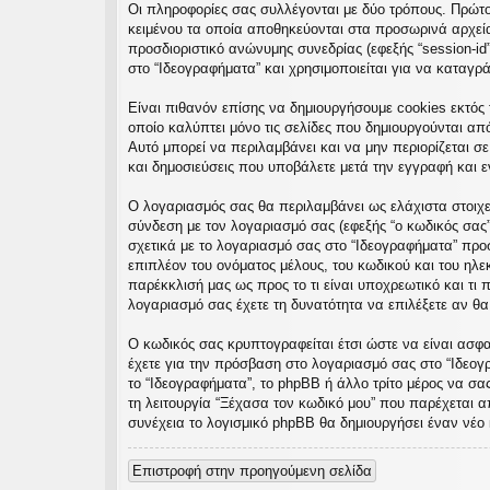
Οι πληροφορίες σας συλλέγονται με δύο τρόπους. Πρώτον
εις
κειμένου τα οποία αποθηκεύονται στα προσωρινά αρχεία 
προσδιοριστικό ανώνυμης συνεδρίας (εφεξής “session-id
στο “Ιδεογραφήματα” και χρησιμοποιείται για να καταγρ
Είναι πιθανόν επίσης να δημιουργήσουμε cookies εκτός 
οποίο καλύπτει μόνο τις σελίδες που δημιουργούνται απ
Αυτό μπορεί να περιλαμβάνει και να μην περιορίζεται σ
και δημοσιεύσεις που υποβάλετε μετά την εγγραφή και εν
Ο λογαριασμός σας θα περιλαμβάνει ως ελάχιστα στοιχε
σύνδεση με τον λογαριασμό σας (εφεξής “ο κωδικός σας”
σχετικά με το λογαριασμό σας στο “Ιδεογραφήματα” πρ
επιπλέον του ονόματος μέλους, του κωδικού και του ηλε
παρέκκλισή μας ως προς το τι είναι υποχρεωτικό και τι 
λογαριασμό σας έχετε τη δυνατότητα να επιλέξετε αν θ
Ο κωδικός σας κρυπτογραφείται έτσι ώστε να είναι ασφαλ
έχετε για την πρόσβαση στο λογαριασμό σας στο “Ιδεογ
το “Ιδεογραφήματα”, το phpBB ή άλλο τρίτο μέρος να σα
τη λειτουργία “Ξέχασα τον κωδικό μου” που παρέχεται α
συνέχεια το λογισμικό phpBB θα δημιουργήσει έναν νέο 
Επιστροφή στην προηγούμενη σελίδα