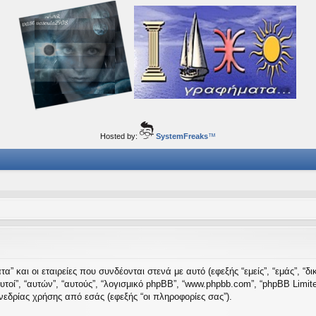
ορφα ταξίδια του νού...
Hosted by:
SystemFreaks
™
” και οι εταιρείες που συνδέονται στενά με αυτό (εφεξής “εμείς”, “εμάς”, “δι
 “αυτοί”, “αυτών”, “αυτούς”, “λογισμικό phpBB”, “www.phpbb.com”, “phpBB Li
εδρίας χρήσης από εσάς (εφεξής “οι πληροφορίες σας”).