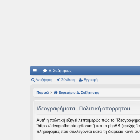
Ιδεογραφήματα
Αυτός ο τόπος φιλοδοξεί να ανοίγει μονοπάτια για τα συναρπαστικά και όμ
Δ. Συζητήσεις
ρή
Αναζήτηση
Σύνδεση
Εγγραφή
γο
Πόρταλ
Ευρετήριο Δ. Συζήτησης
ρε
Ιδεογραφήματα - Πολιτική απορρήτου
ς
συ
Αυτή η πολιτική εξηγεί λεπτομερώς πώς το “Ιδεογραφήματα
“https://ideografhmata.gr/forum”) και το phpBB (εφεξής
νδ
πληροφορίες που συλλέγονται κατά τη διάρκεια κάθε συν
έσ