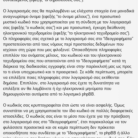
Ο λογαριασμός σας θα περιλαμβάνει ως ελάχιστα στοιχεία ένα μοναδικά
αναγνωρίσιμο όνομα (εφεξής “το όνομα μέλους”), ένα προσωπικό
μυστικό κωδικό που χρησιμοποιείται για τη σύνδεση με τον λογαριασμό
σας (εφεξής “ο κωδικός σας”) και μια προσωπική, έγκυρη διεύθυνση
ηλεκτρονικού ταχυδρομείου (εφεξής “το ηλεκτρονικό ταχυδρομείο σας”).
Οι πληροφορίες σας σχετικά με το λογαριασμό σας στο “Ιδεογραφήματα”
προστατεύονται από τους νόμους περί προστασίας δεδομένων που
ισχύουν στη χώρα που μας φιλοξενεί. Οποιεσδήποτε πληροφορίες
επιπλέον του ονόματος μέλους, του κωδικού και του ηλεκτρονικού
ταχυδρομείου σας που απαιτούνται από το “Ιδεογραφήματα” κατά τη
διάρκεια της διαδικασίας εγγραφής είναι στην παρέκκλισή μας ως προς
το τι είναι υποχρεωτικό και τι προαιρετικό. Σε κάθε περίπτωση, μπορείτε
να επιλέξετε ποιες πληροφορίες στον λογαριασμό σας εκτίθενται
δημόσια. Επιπλέον, στο λογαριασμό σας έχετε τη δυνατότητα να
επιλέξετε αν θα λαμβάνετε ή όχι ηλεκτρονικά μηνύματα που
δημιουργούνται αυτόματα από το λογισμικό phpBB.
Ο κωδικός σας κρυπτογραφείται έτσι ώστε να είναι ασφαλής. Όμως
συνιστάται να μη χρησιμοποιείτε τον ίδιο κωδικό σε πολλές διαφορετικές
ιστοσελίδες. Ο κωδικός σας είναι το μέσο που έχετε για την πρόσβαση
στο λογαριασμό σας στο “Ιδεογραφήματα”, έτσι παρακαλούμε να τον
φυλάσσετε προσεκτικά και σε καμία περίπτωση δεν πρόκειται
οποιοσδήποτε που συνδέεται με το “Ιδεογραφήματα”, το phpBB ή άλλο