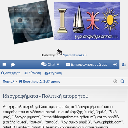
Ιδεογραφήματα
Αυτός ο τόπος φιλοδοξεί να ανοίγει μονοπάτια για τα συναρπαστικά και όμορφα ταξίδια του
νού...
Hosted by:
SystemFreaks
™
Chat
Επικοινωνήστε μαζί μας
ρή
Αναζήτηση
.
Σύνδεση
Εγγραφή
ύν
γγ
Α
γο
Πόρταλ
Συ
Ευρετήριο Δ. Συζήτησης
δε
ρα
ν
ρε
ζη
ση
φ
α
Ιδεογραφήματα - Πολιτική απορρήτου
ς
τή
ή
ζ
Αυτή η πολιτική εξηγεί λεπτομερώς πώς το “Ιδεογραφήματα” και οι
ή
συ
σε
εταιρείες που συνδέονται στενά με αυτό (εφεξής “εμείς”, “εμάς”, “δικό
τ
νδ
ις
μας”, “Ιδεογραφήματα”, “https://ideografhmata.gr/forum”) και το phpBB
η
(εφεξής “αυτοί”, “αυτών”, “αυτούς”, “λογισμικό phpBB”, “www.phpbb.com”,
έσ
σ
“phpBB Limited”, “phpBB Teams”) χρησιμοποιούν οποιεσδήποτε