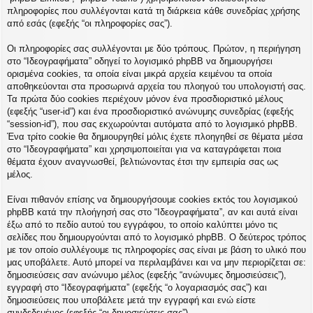
η
πληροφορίες που συλλέγονται κατά τη διάρκεια κάθε συνεδρίας χρήσης
εις
από εσάς (εφεξής “οι πληροφορίες σας”).
Οι πληροφορίες σας συλλέγονται με δύο τρόπους. Πρώτον, η περιήγηση
στο “Ιδεογραφήματα” οδηγεί το λογισμικό phpBB να δημιουργήσει
ορισμένα cookies, τα οποία είναι μικρά αρχεία κειμένου τα οποία
αποθηκεύονται στα προσωρινά αρχεία του πλοηγού του υπολογιστή σας.
Τα πρώτα δύο cookies περιέχουν μόνον ένα προσδιοριστικό μέλους
(εφεξής “user-id”) και ένα προσδιοριστικό ανώνυμης συνεδρίας (εφεξής
“session-id”), που σας εκχωρούνται αυτόματα από το λογισμικό phpBB.
Ένα τρίτο cookie θα δημιουργηθεί μόλις έχετε πλοηγηθεί σε θέματα μέσα
στο “Ιδεογραφήματα” και χρησιμοποιείται για να καταγράφεται ποια
θέματα έχουν αναγνωσθεί, βελτιώνοντας έτσι την εμπειρία σας ως
μέλος.
Είναι πιθανόν επίσης να δημιουργήσουμε cookies εκτός του λογισμικού
phpBB κατά την πλοήγησή σας στο “Ιδεογραφήματα”, αν και αυτά είναι
έξω από το πεδίο αυτού του εγγράφου, το οποίο καλύπτει μόνο τις
σελίδες που δημιουργούνται από το λογισμικό phpBB. Ο δεύτερος τρόπος
με τον οποίο συλλέγουμε τις πληροφορίες σας είναι με βάση το υλικό που
μας υποβάλετε. Αυτό μπορεί να περιλαμβάνει και να μην περιορίζεται σε:
δημοσιεύσεις σαν ανώνυμο μέλος (εφεξής “ανώνυμες δημοσιεύσεις”),
εγγραφή στο “Ιδεογραφήματα” (εφεξής “ο λογαριασμός σας”) και
δημοσιεύσεις που υποβάλετε μετά την εγγραφή και ενώ είστε
συνδεδεμένος (εφεξής “οι δημοσιεύσεις σας”).