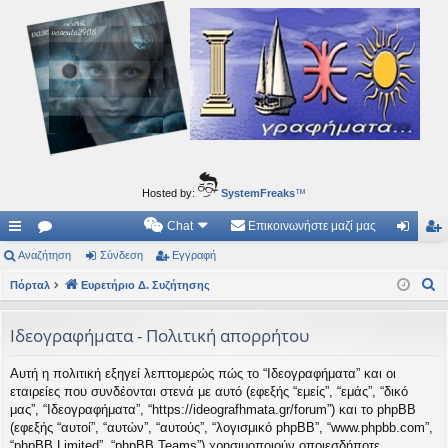
Ιδεογραφήματα
Αυτός ο τόπος φιλοδοξεί να ανοίγει μονοπάτια για τα συναρπαστικά και όμορφα ταξίδια του
νού...
Hosted by:
SystemFreaks
™
Chat
Επικοινωνήστε μαζί μας
ρή
Αναζήτηση
.
Σύνδεση
Εγγραφή
ύν
γγ
Α
γο
Πόρταλ
Συ
Ευρετήριο Δ. Συζήτησης
δε
ρα
ν
ρε
ζη
ση
φ
α
Ιδεογραφήματα - Πολιτική απορρήτου
ς
τή
ή
ζ
Αυτή η πολιτική εξηγεί λεπτομερώς πώς το “Ιδεογραφήματα” και οι
ή
συ
σε
εταιρείες που συνδέονται στενά με αυτό (εφεξής “εμείς”, “εμάς”, “δικό
τ
νδ
ις
μας”, “Ιδεογραφήματα”, “https://ideografhmata.gr/forum”) και το phpBB
η
(εφεξής “αυτοί”, “αυτών”, “αυτούς”, “λογισμικό phpBB”, “www.phpbb.com”,
έσ
σ
“phpBB Limited”, “phpBB Teams”) χρησιμοποιούν οποιεσδήποτε