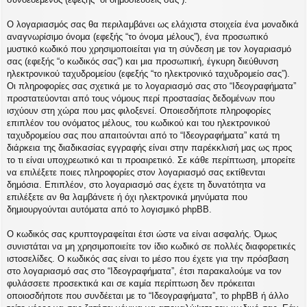
Ο λογαριασμός σας θα περιλαμβάνει ως ελάχιστα στοιχεία ένα μοναδικά
αναγνωρίσιμο όνομα (εφεξής “το όνομα μέλους”), ένα προσωπικό
μυστικό κωδικό που χρησιμοποιείται για τη σύνδεση με τον λογαριασμό
σας (εφεξής “ο κωδικός σας”) και μια προσωπική, έγκυρη διεύθυνση
ηλεκτρονικού ταχυδρομείου (εφεξής “το ηλεκτρονικό ταχυδρομείο σας”).
Οι πληροφορίες σας σχετικά με το λογαριασμό σας στο “Ιδεογραφήματα”
προστατεύονται από τους νόμους περί προστασίας δεδομένων που
ισχύουν στη χώρα που μας φιλοξενεί. Οποιεσδήποτε πληροφορίες
επιπλέον του ονόματος μέλους, του κωδικού και του ηλεκτρονικού
ταχυδρομείου σας που απαιτούνται από το “Ιδεογραφήματα” κατά τη
διάρκεια της διαδικασίας εγγραφής είναι στην παρέκκλισή μας ως προς
το τι είναι υποχρεωτικό και τι προαιρετικό. Σε κάθε περίπτωση, μπορείτε
να επιλέξετε ποιες πληροφορίες στον λογαριασμό σας εκτίθενται
δημόσια. Επιπλέον, στο λογαριασμό σας έχετε τη δυνατότητα να
επιλέξετε αν θα λαμβάνετε ή όχι ηλεκτρονικά μηνύματα που
δημιουργούνται αυτόματα από το λογισμικό phpBB.
Ο κωδικός σας κρυπτογραφείται έτσι ώστε να είναι ασφαλής. Όμως
συνιστάται να μη χρησιμοποιείτε τον ίδιο κωδικό σε πολλές διαφορετικές
ιστοσελίδες. Ο κωδικός σας είναι το μέσο που έχετε για την πρόσβαση
στο λογαριασμό σας στο “Ιδεογραφήματα”, έτσι παρακαλούμε να τον
φυλάσσετε προσεκτικά και σε καμία περίπτωση δεν πρόκειται
οποιοσδήποτε που συνδέεται με το “Ιδεογραφήματα”, το phpBB ή άλλο