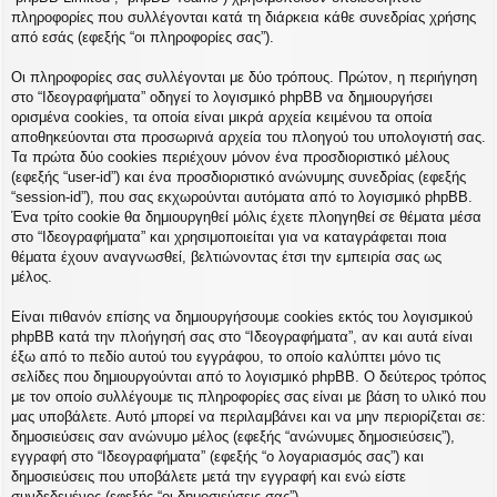
η
πληροφορίες που συλλέγονται κατά τη διάρκεια κάθε συνεδρίας χρήσης
εις
από εσάς (εφεξής “οι πληροφορίες σας”).
Οι πληροφορίες σας συλλέγονται με δύο τρόπους. Πρώτον, η περιήγηση
στο “Ιδεογραφήματα” οδηγεί το λογισμικό phpBB να δημιουργήσει
ορισμένα cookies, τα οποία είναι μικρά αρχεία κειμένου τα οποία
αποθηκεύονται στα προσωρινά αρχεία του πλοηγού του υπολογιστή σας.
Τα πρώτα δύο cookies περιέχουν μόνον ένα προσδιοριστικό μέλους
(εφεξής “user-id”) και ένα προσδιοριστικό ανώνυμης συνεδρίας (εφεξής
“session-id”), που σας εκχωρούνται αυτόματα από το λογισμικό phpBB.
Ένα τρίτο cookie θα δημιουργηθεί μόλις έχετε πλοηγηθεί σε θέματα μέσα
στο “Ιδεογραφήματα” και χρησιμοποιείται για να καταγράφεται ποια
θέματα έχουν αναγνωσθεί, βελτιώνοντας έτσι την εμπειρία σας ως
μέλος.
Είναι πιθανόν επίσης να δημιουργήσουμε cookies εκτός του λογισμικού
phpBB κατά την πλοήγησή σας στο “Ιδεογραφήματα”, αν και αυτά είναι
έξω από το πεδίο αυτού του εγγράφου, το οποίο καλύπτει μόνο τις
σελίδες που δημιουργούνται από το λογισμικό phpBB. Ο δεύτερος τρόπος
με τον οποίο συλλέγουμε τις πληροφορίες σας είναι με βάση το υλικό που
μας υποβάλετε. Αυτό μπορεί να περιλαμβάνει και να μην περιορίζεται σε:
δημοσιεύσεις σαν ανώνυμο μέλος (εφεξής “ανώνυμες δημοσιεύσεις”),
εγγραφή στο “Ιδεογραφήματα” (εφεξής “ο λογαριασμός σας”) και
δημοσιεύσεις που υποβάλετε μετά την εγγραφή και ενώ είστε
συνδεδεμένος (εφεξής “οι δημοσιεύσεις σας”).