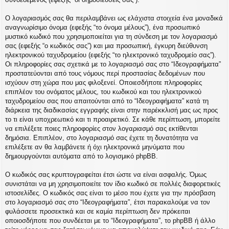
Ο λογαριασμός σας θα περιλαμβάνει ως ελάχιστα στοιχεία ένα μοναδικά
αναγνωρίσιμο όνομα (εφεξής “το όνομα μέλους”), ένα προσωπικό
μυστικό κωδικό που χρησιμοποιείται για τη σύνδεση με τον λογαριασμό
σας (εφεξής “ο κωδικός σας”) και μια προσωπική, έγκυρη διεύθυνση
ηλεκτρονικού ταχυδρομείου (εφεξής “το ηλεκτρονικό ταχυδρομείο σας”).
Οι πληροφορίες σας σχετικά με το λογαριασμό σας στο “Ιδεογραφήματα”
προστατεύονται από τους νόμους περί προστασίας δεδομένων που
ισχύουν στη χώρα που μας φιλοξενεί. Οποιεσδήποτε πληροφορίες
επιπλέον του ονόματος μέλους, του κωδικού και του ηλεκτρονικού
ταχυδρομείου σας που απαιτούνται από το “Ιδεογραφήματα” κατά τη
διάρκεια της διαδικασίας εγγραφής είναι στην παρέκκλισή μας ως προς
το τι είναι υποχρεωτικό και τι προαιρετικό. Σε κάθε περίπτωση, μπορείτε
να επιλέξετε ποιες πληροφορίες στον λογαριασμό σας εκτίθενται
δημόσια. Επιπλέον, στο λογαριασμό σας έχετε τη δυνατότητα να
επιλέξετε αν θα λαμβάνετε ή όχι ηλεκτρονικά μηνύματα που
δημιουργούνται αυτόματα από το λογισμικό phpBB.
Ο κωδικός σας κρυπτογραφείται έτσι ώστε να είναι ασφαλής. Όμως
συνιστάται να μη χρησιμοποιείτε τον ίδιο κωδικό σε πολλές διαφορετικές
ιστοσελίδες. Ο κωδικός σας είναι το μέσο που έχετε για την πρόσβαση
στο λογαριασμό σας στο “Ιδεογραφήματα”, έτσι παρακαλούμε να τον
φυλάσσετε προσεκτικά και σε καμία περίπτωση δεν πρόκειται
οποιοσδήποτε που συνδέεται με το “Ιδεογραφήματα”, το phpBB ή άλλο