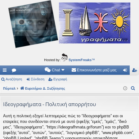
Ιδεογραφήματα
Αυτός ο τόπος φιλοδοξεί να ανοίγει μονοπάτια για τα συναρπαστικά και όμορφα ταξίδια του
νού...
Hosted by:
SystemFreaks
™
Chat
Επικοινωνήστε μαζί μας
ρή
Αναζήτηση
.
Σύνδεση
Εγγραφή
ύν
γγ
Α
γο
Πόρταλ
Συ
Ευρετήριο Δ. Συζήτησης
δε
ρα
ν
ρε
ζη
ση
φ
α
Ιδεογραφήματα - Πολιτική απορρήτου
ς
τή
ή
ζ
Αυτή η πολιτική εξηγεί λεπτομερώς πώς το “Ιδεογραφήματα” και οι
ή
συ
σε
εταιρείες που συνδέονται στενά με αυτό (εφεξής “εμείς”, “εμάς”, “δικό
τ
νδ
ις
μας”, “Ιδεογραφήματα”, “https://ideografhmata.gr/forum”) και το phpBB
η
(εφεξής “αυτοί”, “αυτών”, “αυτούς”, “λογισμικό phpBB”, “www.phpbb.com”,
έσ
σ
“phpBB Limited”, “phpBB Teams”) χρησιμοποιούν οποιεσδήποτε