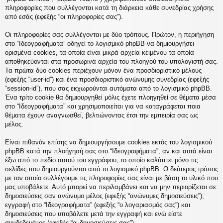
η
πληροφορίες που συλλέγονται κατά τη διάρκεια κάθε συνεδρίας χρήσης
εις
από εσάς (εφεξής “οι πληροφορίες σας”).
Οι πληροφορίες σας συλλέγονται με δύο τρόπους. Πρώτον, η περιήγηση
στο “Ιδεογραφήματα” οδηγεί το λογισμικό phpBB να δημιουργήσει
ορισμένα cookies, τα οποία είναι μικρά αρχεία κειμένου τα οποία
αποθηκεύονται στα προσωρινά αρχεία του πλοηγού του υπολογιστή σας.
Τα πρώτα δύο cookies περιέχουν μόνον ένα προσδιοριστικό μέλους
(εφεξής “user-id”) και ένα προσδιοριστικό ανώνυμης συνεδρίας (εφεξής
“session-id”), που σας εκχωρούνται αυτόματα από το λογισμικό phpBB.
Ένα τρίτο cookie θα δημιουργηθεί μόλις έχετε πλοηγηθεί σε θέματα μέσα
στο “Ιδεογραφήματα” και χρησιμοποιείται για να καταγράφεται ποια
θέματα έχουν αναγνωσθεί, βελτιώνοντας έτσι την εμπειρία σας ως
μέλος.
Είναι πιθανόν επίσης να δημιουργήσουμε cookies εκτός του λογισμικού
phpBB κατά την πλοήγησή σας στο “Ιδεογραφήματα”, αν και αυτά είναι
έξω από το πεδίο αυτού του εγγράφου, το οποίο καλύπτει μόνο τις
σελίδες που δημιουργούνται από το λογισμικό phpBB. Ο δεύτερος τρόπος
με τον οποίο συλλέγουμε τις πληροφορίες σας είναι με βάση το υλικό που
μας υποβάλετε. Αυτό μπορεί να περιλαμβάνει και να μην περιορίζεται σε:
δημοσιεύσεις σαν ανώνυμο μέλος (εφεξής “ανώνυμες δημοσιεύσεις”),
εγγραφή στο “Ιδεογραφήματα” (εφεξής “ο λογαριασμός σας”) και
δημοσιεύσεις που υποβάλετε μετά την εγγραφή και ενώ είστε
συνδεδεμένος (εφεξής “οι δημοσιεύσεις σας”).