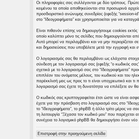
Οι πληροφορίες σας συλλέγονται με δύο τρόπους. Πρώτον
εις
κειμένου τα οποία αποθηκεύονται στα προσωρινά αρχεία 
προσδιοριστικό ανώνυμης συνεδρίας (εφεξής “session-id
στο “Ιδεογραφήματα” και χρησιμοποιείται για να καταγρ
Είναι πιθανόν επίσης να δημιουργήσουμε cookies εκτός 
οποίο καλύπτει μόνο τις σελίδες που δημιουργούνται απ
Αυτό μπορεί να περιλαμβάνει και να μην περιορίζεται σ
και δημοσιεύσεις που υποβάλετε μετά την εγγραφή και εν
Ο λογαριασμός σας θα περιλαμβάνει ως ελάχιστα στοιχε
σύνδεση με τον λογαριασμό σας (εφεξής “ο κωδικός σας”
σχετικά με το λογαριασμό σας στο “Ιδεογραφήματα” πρ
επιπλέον του ονόματος μέλους, του κωδικού και του ηλε
παρέκκλισή μας ως προς το τι είναι υποχρεωτικό και τι 
λογαριασμό σας έχετε τη δυνατότητα να επιλέξετε αν θ
Ο κωδικός σας κρυπτογραφείται έτσι ώστε να είναι ασφαλ
έχετε για την πρόσβαση στο λογαριασμό σας στο “Ιδεογ
το “Ιδεογραφήματα”, το phpBB ή άλλο τρίτο μέρος να σα
τη λειτουργία “Ξέχασα τον κωδικό μου” που παρέχεται α
συνέχεια το λογισμικό phpBB θα δημιουργήσει έναν νέο 
Επιστροφή στην προηγούμενη σελίδα