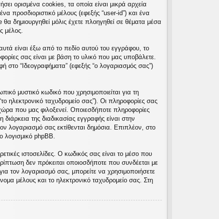
σει ορισμένα cookies, τα οποία είναι μικρά αρχεία
α προσδιοριστικό μέλους (εφεξής “user-id”) και ένα
e θα δημιουργηθεί μόλις έχετε πλοηγηθεί σε θέματα μέσα
ς μέλος.
υτά είναι έξω από το πεδίο αυτού του εγγράφου, το
φορίες σας είναι με βάση το υλικό που μας υποβάλετε.
φή στο “Ιδεογραφήματα” (εφεξής “ο λογαριασμός σας”)
πικό μυστικό κωδικό που χρησιμοποιείται για τη
“το ηλεκτρονικό ταχυδρομείο σας”). Οι πληροφορίες σας
χώρα που μας φιλοξενεί. Οποιεσδήποτε πληροφορίες
 διάρκεια της διαδικασίας εγγραφής είναι στην
τον λογαριασμό σας εκτίθενται δημόσια. Επιπλέον, στο
ο λογισμικό phpBB.
ετικές ιστοσελίδες. Ο κωδικός σας είναι το μέσο που
ρίπτωση δεν πρόκειται οποιοσδήποτε που συνδέεται με
για τον λογαριασμό σας, μπορείτε να χρησιμοποιήσετε
νομα μέλους και το ηλεκτρονικό ταχυδρομείο σας. Στη