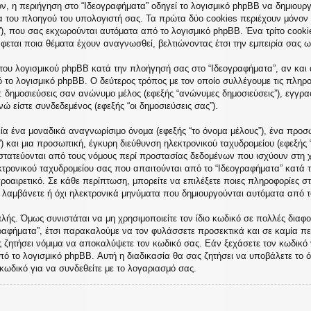
, η περιήγηση στο “Ιδεογραφήματα” οδηγεί το λογισμικό phpBB να δημιουργή
του πλοηγού του υπολογιστή σας. Τα πρώτα δύο cookies περιέχουν μόνον έν
”), που σας εκχωρούνται αυτόματα από το λογισμικό phpBB. Ένα τρίτο cooki
άφεται ποια θέματα έχουν αναγνωσθεί, βελτιώνοντας έτσι την εμπειρία σας ω
του λογισμικού phpBB κατά την πλοήγησή σας στο “Ιδεογραφήματα”, αν και α
ό το λογισμικό phpBB. Ο δεύτερος τρόπος με τον οποίο συλλέγουμε τις πληρο
ε: δημοσιεύσεις σαν ανώνυμο μέλος (εφεξής “ανώνυμες δημοσιεύσεις”), εγγρα
ώ είστε συνδεδεμένος (εφεξής “οι δημοσιεύσεις σας”).
ία ένα μοναδικά αναγνωρίσιμο όνομα (εφεξής “το όνομα μέλους”), ένα προσω
) και μια προσωπική, έγκυρη διεύθυνση ηλεκτρονικού ταχυδρομείου (εφεξής 
οστατεύονται από τους νόμους περί προστασίας δεδομένων που ισχύουν στη 
κτρονικού ταχυδρομείου σας που απαιτούνται από το “Ιδεογραφήματα” κατά τη
προαιρετικό. Σε κάθε περίπτωση, μπορείτε να επιλέξετε ποιες πληροφορίες σ
α λαμβάνετε ή όχι ηλεκτρονικά μηνύματα που δημιουργούνται αυτόματα από τ
ής. Όμως συνιστάται να μη χρησιμοποιείτε τον ίδιο κωδικό σε πολλές διαφορ
ραφήματα”, έτσι παρακαλούμε να τον φυλάσσετε προσεκτικά και σε καμία πε
ς ζητήσει νόμιμα να αποκαλύψετε τον κωδικό σας. Εάν ξεχάσετε τον κωδικό 
πό το λογισμικό phpBB. Αυτή η διαδικασία θα σας ζητήσει να υποβάλετε το ό
κωδικό για να συνδεθείτε με το λογαριασμό σας.