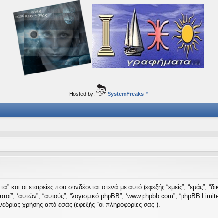
ορφα ταξίδια του νού...
Hosted by:
SystemFreaks
™
” και οι εταιρείες που συνδέονται στενά με αυτό (εφεξής “εμείς”, “εμάς”, “δι
 “αυτοί”, “αυτών”, “αυτούς”, “λογισμικό phpBB”, “www.phpbb.com”, “phpBB Li
εδρίας χρήσης από εσάς (εφεξής “οι πληροφορίες σας”).