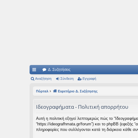
Ιδεογραφήματα
Αυτός ο τόπος φιλοδοξεί να ανοίγει μονοπάτια για τα συναρπαστικά και όμ
Δ. Συζητήσεις
ρή
Αναζήτηση
Σύνδεση
Εγγραφή
γο
Πόρταλ
Ευρετήριο Δ. Συζήτησης
ρε
Ιδεογραφήματα - Πολιτική απορρήτου
ς
συ
Αυτή η πολιτική εξηγεί λεπτομερώς πώς το “Ιδεογραφήματα
“https://ideografhmata.gr/forum”) και το phpBB (εφεξής
νδ
πληροφορίες που συλλέγονται κατά τη διάρκεια κάθε συν
έσ