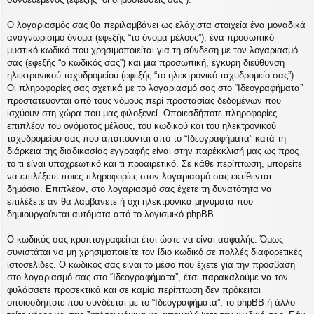
Ο λογαριασμός σας θα περιλαμβάνει ως ελάχιστα στοιχεία ένα μοναδικά
αναγνωρίσιμο όνομα (εφεξής “το όνομα μέλους”), ένα προσωπικό
μυστικό κωδικό που χρησιμοποιείται για τη σύνδεση με τον λογαριασμό
σας (εφεξής “ο κωδικός σας”) και μια προσωπική, έγκυρη διεύθυνση
ηλεκτρονικού ταχυδρομείου (εφεξής “το ηλεκτρονικό ταχυδρομείο σας”).
Οι πληροφορίες σας σχετικά με το λογαριασμό σας στο “Ιδεογραφήματα”
προστατεύονται από τους νόμους περί προστασίας δεδομένων που
ισχύουν στη χώρα που μας φιλοξενεί. Οποιεσδήποτε πληροφορίες
επιπλέον του ονόματος μέλους, του κωδικού και του ηλεκτρονικού
ταχυδρομείου σας που απαιτούνται από το “Ιδεογραφήματα” κατά τη
διάρκεια της διαδικασίας εγγραφής είναι στην παρέκκλισή μας ως προς
το τι είναι υποχρεωτικό και τι προαιρετικό. Σε κάθε περίπτωση, μπορείτε
να επιλέξετε ποιες πληροφορίες στον λογαριασμό σας εκτίθενται
δημόσια. Επιπλέον, στο λογαριασμό σας έχετε τη δυνατότητα να
επιλέξετε αν θα λαμβάνετε ή όχι ηλεκτρονικά μηνύματα που
δημιουργούνται αυτόματα από το λογισμικό phpBB.
Ο κωδικός σας κρυπτογραφείται έτσι ώστε να είναι ασφαλής. Όμως
συνιστάται να μη χρησιμοποιείτε τον ίδιο κωδικό σε πολλές διαφορετικές
ιστοσελίδες. Ο κωδικός σας είναι το μέσο που έχετε για την πρόσβαση
στο λογαριασμό σας στο “Ιδεογραφήματα”, έτσι παρακαλούμε να τον
φυλάσσετε προσεκτικά και σε καμία περίπτωση δεν πρόκειται
οποιοσδήποτε που συνδέεται με το “Ιδεογραφήματα”, το phpBB ή άλλο