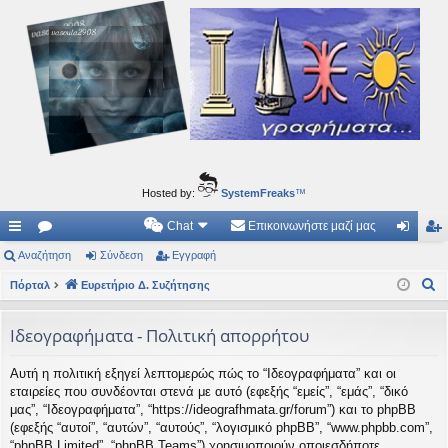
Ιδεογραφήματα
Αυτός ο τόπος φιλοδοξεί να ανοίγει μονοπάτια για τα συναρπαστικά και όμορφα ταξίδια του
νού...
Hosted by:
SystemFreaks
™
Chat
Επικοινωνήστε μαζί μας
ρή
Αναζήτηση
.
Σύνδεση
Εγγραφή
ύν
γγ
Α
γο
Πόρταλ
Συ
Ευρετήριο Δ. Συζήτησης
δε
ρα
ν
ρε
ζη
ση
φ
α
Ιδεογραφήματα - Πολιτική απορρήτου
ς
τή
ή
ζ
Αυτή η πολιτική εξηγεί λεπτομερώς πώς το “Ιδεογραφήματα” και οι
ή
συ
σε
εταιρείες που συνδέονται στενά με αυτό (εφεξής “εμείς”, “εμάς”, “δικό
τ
νδ
ις
μας”, “Ιδεογραφήματα”, “https://ideografhmata.gr/forum”) και το phpBB
η
(εφεξής “αυτοί”, “αυτών”, “αυτούς”, “λογισμικό phpBB”, “www.phpbb.com”,
έσ
σ
“phpBB Limited”, “phpBB Teams”) χρησιμοποιούν οποιεσδήποτε