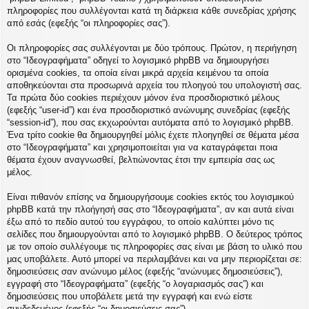
η
πληροφορίες που συλλέγονται κατά τη διάρκεια κάθε συνεδρίας χρήσης
εις
από εσάς (εφεξής “οι πληροφορίες σας”).
Οι πληροφορίες σας συλλέγονται με δύο τρόπους. Πρώτον, η περιήγηση
στο “Ιδεογραφήματα” οδηγεί το λογισμικό phpBB να δημιουργήσει
ορισμένα cookies, τα οποία είναι μικρά αρχεία κειμένου τα οποία
αποθηκεύονται στα προσωρινά αρχεία του πλοηγού του υπολογιστή σας.
Τα πρώτα δύο cookies περιέχουν μόνον ένα προσδιοριστικό μέλους
(εφεξής “user-id”) και ένα προσδιοριστικό ανώνυμης συνεδρίας (εφεξής
“session-id”), που σας εκχωρούνται αυτόματα από το λογισμικό phpBB.
Ένα τρίτο cookie θα δημιουργηθεί μόλις έχετε πλοηγηθεί σε θέματα μέσα
στο “Ιδεογραφήματα” και χρησιμοποιείται για να καταγράφεται ποια
θέματα έχουν αναγνωσθεί, βελτιώνοντας έτσι την εμπειρία σας ως
μέλος.
Είναι πιθανόν επίσης να δημιουργήσουμε cookies εκτός του λογισμικού
phpBB κατά την πλοήγησή σας στο “Ιδεογραφήματα”, αν και αυτά είναι
έξω από το πεδίο αυτού του εγγράφου, το οποίο καλύπτει μόνο τις
σελίδες που δημιουργούνται από το λογισμικό phpBB. Ο δεύτερος τρόπος
με τον οποίο συλλέγουμε τις πληροφορίες σας είναι με βάση το υλικό που
μας υποβάλετε. Αυτό μπορεί να περιλαμβάνει και να μην περιορίζεται σε:
δημοσιεύσεις σαν ανώνυμο μέλος (εφεξής “ανώνυμες δημοσιεύσεις”),
εγγραφή στο “Ιδεογραφήματα” (εφεξής “ο λογαριασμός σας”) και
δημοσιεύσεις που υποβάλετε μετά την εγγραφή και ενώ είστε
συνδεδεμένος (εφεξής “οι δημοσιεύσεις σας”).