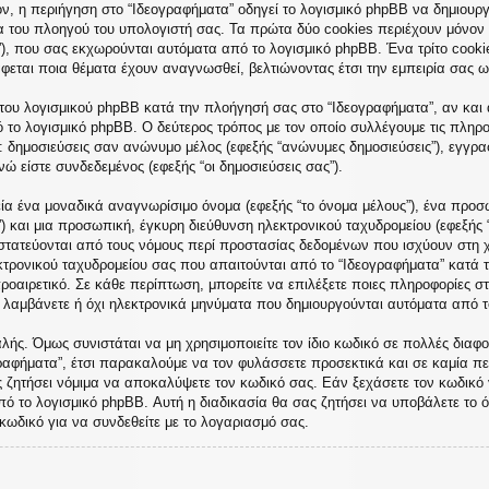
, η περιήγηση στο “Ιδεογραφήματα” οδηγεί το λογισμικό phpBB να δημιουργή
του πλοηγού του υπολογιστή σας. Τα πρώτα δύο cookies περιέχουν μόνον έν
”), που σας εκχωρούνται αυτόματα από το λογισμικό phpBB. Ένα τρίτο cooki
άφεται ποια θέματα έχουν αναγνωσθεί, βελτιώνοντας έτσι την εμπειρία σας ω
του λογισμικού phpBB κατά την πλοήγησή σας στο “Ιδεογραφήματα”, αν και α
ό το λογισμικό phpBB. Ο δεύτερος τρόπος με τον οποίο συλλέγουμε τις πληρο
ε: δημοσιεύσεις σαν ανώνυμο μέλος (εφεξής “ανώνυμες δημοσιεύσεις”), εγγρα
ώ είστε συνδεδεμένος (εφεξής “οι δημοσιεύσεις σας”).
ία ένα μοναδικά αναγνωρίσιμο όνομα (εφεξής “το όνομα μέλους”), ένα προσω
) και μια προσωπική, έγκυρη διεύθυνση ηλεκτρονικού ταχυδρομείου (εφεξής 
οστατεύονται από τους νόμους περί προστασίας δεδομένων που ισχύουν στη 
κτρονικού ταχυδρομείου σας που απαιτούνται από το “Ιδεογραφήματα” κατά τη
προαιρετικό. Σε κάθε περίπτωση, μπορείτε να επιλέξετε ποιες πληροφορίες σ
α λαμβάνετε ή όχι ηλεκτρονικά μηνύματα που δημιουργούνται αυτόματα από τ
ής. Όμως συνιστάται να μη χρησιμοποιείτε τον ίδιο κωδικό σε πολλές διαφορ
ραφήματα”, έτσι παρακαλούμε να τον φυλάσσετε προσεκτικά και σε καμία πε
ς ζητήσει νόμιμα να αποκαλύψετε τον κωδικό σας. Εάν ξεχάσετε τον κωδικό 
πό το λογισμικό phpBB. Αυτή η διαδικασία θα σας ζητήσει να υποβάλετε το ό
κωδικό για να συνδεθείτε με το λογαριασμό σας.