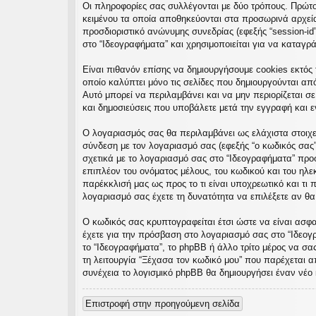
Οι πληροφορίες σας συλλέγονται με δύο τρόπους. Πρώτον
εις
κειμένου τα οποία αποθηκεύονται στα προσωρινά αρχεία 
προσδιοριστικό ανώνυμης συνεδρίας (εφεξής “session-id
στο “Ιδεογραφήματα” και χρησιμοποιείται για να καταγρ
Είναι πιθανόν επίσης να δημιουργήσουμε cookies εκτός 
οποίο καλύπτει μόνο τις σελίδες που δημιουργούνται απ
Αυτό μπορεί να περιλαμβάνει και να μην περιορίζεται σ
και δημοσιεύσεις που υποβάλετε μετά την εγγραφή και εν
Ο λογαριασμός σας θα περιλαμβάνει ως ελάχιστα στοιχε
σύνδεση με τον λογαριασμό σας (εφεξής “ο κωδικός σας”
σχετικά με το λογαριασμό σας στο “Ιδεογραφήματα” πρ
επιπλέον του ονόματος μέλους, του κωδικού και του ηλε
παρέκκλισή μας ως προς το τι είναι υποχρεωτικό και τι 
λογαριασμό σας έχετε τη δυνατότητα να επιλέξετε αν θ
Ο κωδικός σας κρυπτογραφείται έτσι ώστε να είναι ασφαλ
έχετε για την πρόσβαση στο λογαριασμό σας στο “Ιδεογ
το “Ιδεογραφήματα”, το phpBB ή άλλο τρίτο μέρος να σα
τη λειτουργία “Ξέχασα τον κωδικό μου” που παρέχεται α
συνέχεια το λογισμικό phpBB θα δημιουργήσει έναν νέο 
Επιστροφή στην προηγούμενη σελίδα