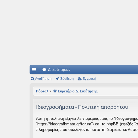
Ιδεογραφήματα
Αυτός ο τόπος φιλοδοξεί να ανοίγει μονοπάτια για τα συναρπαστικά και όμ
Δ. Συζητήσεις
ρή
Αναζήτηση
Σύνδεση
Εγγραφή
γο
Πόρταλ
Ευρετήριο Δ. Συζήτησης
ρε
Ιδεογραφήματα - Πολιτική απορρήτου
ς
συ
Αυτή η πολιτική εξηγεί λεπτομερώς πώς το “Ιδεογραφήματα
“https://ideografhmata.gr/forum”) και το phpBB (εφεξής
νδ
πληροφορίες που συλλέγονται κατά τη διάρκεια κάθε συν
έσ