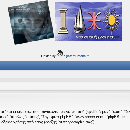
ορφα ταξίδια του νού...
Hosted by:
SystemFreaks
™
” και οι εταιρείες που συνδέονται στενά με αυτό (εφεξής “εμείς”, “εμάς”, “δι
 “αυτοί”, “αυτών”, “αυτούς”, “λογισμικό phpBB”, “www.phpbb.com”, “phpBB Li
εδρίας χρήσης από εσάς (εφεξής “οι πληροφορίες σας”).