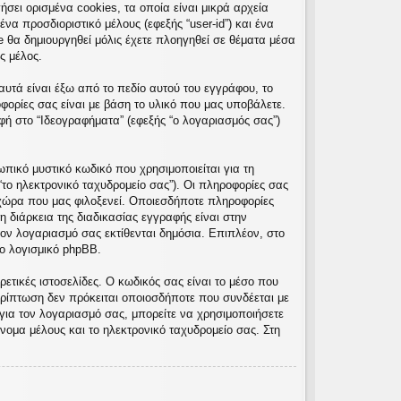
σει ορισμένα cookies, τα οποία είναι μικρά αρχεία
α προσδιοριστικό μέλους (εφεξής “user-id”) και ένα
e θα δημιουργηθεί μόλις έχετε πλοηγηθεί σε θέματα μέσα
ς μέλος.
υτά είναι έξω από το πεδίο αυτού του εγγράφου, το
φορίες σας είναι με βάση το υλικό που μας υποβάλετε.
φή στο “Ιδεογραφήματα” (εφεξής “ο λογαριασμός σας”)
πικό μυστικό κωδικό που χρησιμοποιείται για τη
“το ηλεκτρονικό ταχυδρομείο σας”). Οι πληροφορίες σας
χώρα που μας φιλοξενεί. Οποιεσδήποτε πληροφορίες
 διάρκεια της διαδικασίας εγγραφής είναι στην
τον λογαριασμό σας εκτίθενται δημόσια. Επιπλέον, στο
ο λογισμικό phpBB.
ετικές ιστοσελίδες. Ο κωδικός σας είναι το μέσο που
ρίπτωση δεν πρόκειται οποιοσδήποτε που συνδέεται με
για τον λογαριασμό σας, μπορείτε να χρησιμοποιήσετε
νομα μέλους και το ηλεκτρονικό ταχυδρομείο σας. Στη