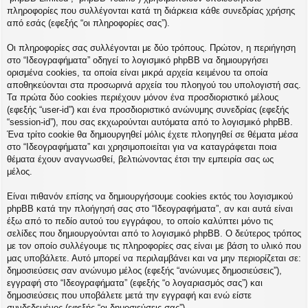
η
πληροφορίες που συλλέγονται κατά τη διάρκεια κάθε συνεδρίας χρήσης
εις
από εσάς (εφεξής “οι πληροφορίες σας”).
Οι πληροφορίες σας συλλέγονται με δύο τρόπους. Πρώτον, η περιήγηση
στο “Ιδεογραφήματα” οδηγεί το λογισμικό phpBB να δημιουργήσει
ορισμένα cookies, τα οποία είναι μικρά αρχεία κειμένου τα οποία
αποθηκεύονται στα προσωρινά αρχεία του πλοηγού του υπολογιστή σας.
Τα πρώτα δύο cookies περιέχουν μόνον ένα προσδιοριστικό μέλους
(εφεξής “user-id”) και ένα προσδιοριστικό ανώνυμης συνεδρίας (εφεξής
“session-id”), που σας εκχωρούνται αυτόματα από το λογισμικό phpBB.
Ένα τρίτο cookie θα δημιουργηθεί μόλις έχετε πλοηγηθεί σε θέματα μέσα
στο “Ιδεογραφήματα” και χρησιμοποιείται για να καταγράφεται ποια
θέματα έχουν αναγνωσθεί, βελτιώνοντας έτσι την εμπειρία σας ως
μέλος.
Είναι πιθανόν επίσης να δημιουργήσουμε cookies εκτός του λογισμικού
phpBB κατά την πλοήγησή σας στο “Ιδεογραφήματα”, αν και αυτά είναι
έξω από το πεδίο αυτού του εγγράφου, το οποίο καλύπτει μόνο τις
σελίδες που δημιουργούνται από το λογισμικό phpBB. Ο δεύτερος τρόπος
με τον οποίο συλλέγουμε τις πληροφορίες σας είναι με βάση το υλικό που
μας υποβάλετε. Αυτό μπορεί να περιλαμβάνει και να μην περιορίζεται σε:
δημοσιεύσεις σαν ανώνυμο μέλος (εφεξής “ανώνυμες δημοσιεύσεις”),
εγγραφή στο “Ιδεογραφήματα” (εφεξής “ο λογαριασμός σας”) και
δημοσιεύσεις που υποβάλετε μετά την εγγραφή και ενώ είστε
συνδεδεμένος (εφεξής “οι δημοσιεύσεις σας”).