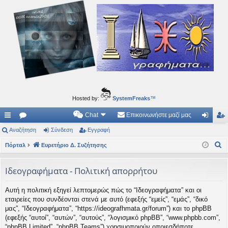
Ιδεογραφήματα
Αυτός ο τόπος φιλοδοξεί να ανοίγει μονοπάτια για τα συναρπαστικά και όμορφα ταξίδια του
νού...
Hosted by:
SystemFreaks
™
Chat
Επικοινωνήστε μαζί μας
ρή
Αναζήτηση
.
Σύνδεση
Εγγραφή
ύν
γγ
Α
γο
Πόρταλ
Συ
Ευρετήριο Δ. Συζήτησης
δε
ρα
ν
ρε
ζη
ση
φ
α
Ιδεογραφήματα - Πολιτική απορρήτου
ς
τή
ή
ζ
Αυτή η πολιτική εξηγεί λεπτομερώς πώς το “Ιδεογραφήματα” και οι
ή
συ
σε
εταιρείες που συνδέονται στενά με αυτό (εφεξής “εμείς”, “εμάς”, “δικό
τ
νδ
ις
μας”, “Ιδεογραφήματα”, “https://ideografhmata.gr/forum”) και το phpBB
η
(εφεξής “αυτοί”, “αυτών”, “αυτούς”, “λογισμικό phpBB”, “www.phpbb.com”,
έσ
σ
“phpBB Limited”, “phpBB Teams”) χρησιμοποιούν οποιεσδήποτε