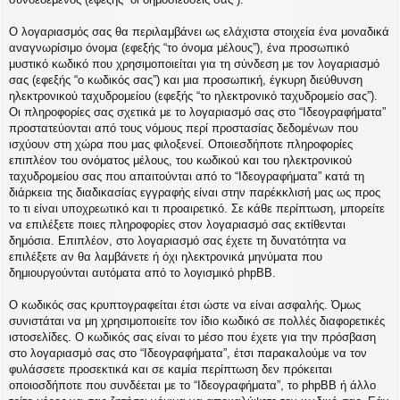
Ο λογαριασμός σας θα περιλαμβάνει ως ελάχιστα στοιχεία ένα μοναδικά
αναγνωρίσιμο όνομα (εφεξής “το όνομα μέλους”), ένα προσωπικό
μυστικό κωδικό που χρησιμοποιείται για τη σύνδεση με τον λογαριασμό
σας (εφεξής “ο κωδικός σας”) και μια προσωπική, έγκυρη διεύθυνση
ηλεκτρονικού ταχυδρομείου (εφεξής “το ηλεκτρονικό ταχυδρομείο σας”).
Οι πληροφορίες σας σχετικά με το λογαριασμό σας στο “Ιδεογραφήματα”
προστατεύονται από τους νόμους περί προστασίας δεδομένων που
ισχύουν στη χώρα που μας φιλοξενεί. Οποιεσδήποτε πληροφορίες
επιπλέον του ονόματος μέλους, του κωδικού και του ηλεκτρονικού
ταχυδρομείου σας που απαιτούνται από το “Ιδεογραφήματα” κατά τη
διάρκεια της διαδικασίας εγγραφής είναι στην παρέκκλισή μας ως προς
το τι είναι υποχρεωτικό και τι προαιρετικό. Σε κάθε περίπτωση, μπορείτε
να επιλέξετε ποιες πληροφορίες στον λογαριασμό σας εκτίθενται
δημόσια. Επιπλέον, στο λογαριασμό σας έχετε τη δυνατότητα να
επιλέξετε αν θα λαμβάνετε ή όχι ηλεκτρονικά μηνύματα που
δημιουργούνται αυτόματα από το λογισμικό phpBB.
Ο κωδικός σας κρυπτογραφείται έτσι ώστε να είναι ασφαλής. Όμως
συνιστάται να μη χρησιμοποιείτε τον ίδιο κωδικό σε πολλές διαφορετικές
ιστοσελίδες. Ο κωδικός σας είναι το μέσο που έχετε για την πρόσβαση
στο λογαριασμό σας στο “Ιδεογραφήματα”, έτσι παρακαλούμε να τον
φυλάσσετε προσεκτικά και σε καμία περίπτωση δεν πρόκειται
οποιοσδήποτε που συνδέεται με το “Ιδεογραφήματα”, το phpBB ή άλλο