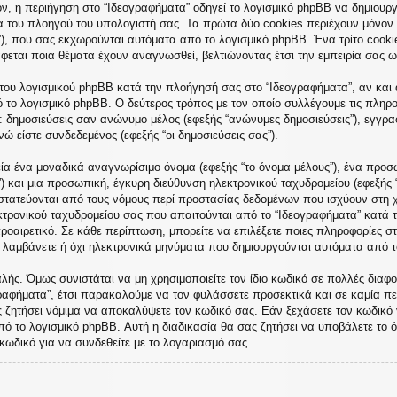
, η περιήγηση στο “Ιδεογραφήματα” οδηγεί το λογισμικό phpBB να δημιουργή
του πλοηγού του υπολογιστή σας. Τα πρώτα δύο cookies περιέχουν μόνον έν
”), που σας εκχωρούνται αυτόματα από το λογισμικό phpBB. Ένα τρίτο cooki
άφεται ποια θέματα έχουν αναγνωσθεί, βελτιώνοντας έτσι την εμπειρία σας ω
του λογισμικού phpBB κατά την πλοήγησή σας στο “Ιδεογραφήματα”, αν και α
ό το λογισμικό phpBB. Ο δεύτερος τρόπος με τον οποίο συλλέγουμε τις πληρο
ε: δημοσιεύσεις σαν ανώνυμο μέλος (εφεξής “ανώνυμες δημοσιεύσεις”), εγγρα
ώ είστε συνδεδεμένος (εφεξής “οι δημοσιεύσεις σας”).
ία ένα μοναδικά αναγνωρίσιμο όνομα (εφεξής “το όνομα μέλους”), ένα προσω
) και μια προσωπική, έγκυρη διεύθυνση ηλεκτρονικού ταχυδρομείου (εφεξής 
οστατεύονται από τους νόμους περί προστασίας δεδομένων που ισχύουν στη 
κτρονικού ταχυδρομείου σας που απαιτούνται από το “Ιδεογραφήματα” κατά τη
προαιρετικό. Σε κάθε περίπτωση, μπορείτε να επιλέξετε ποιες πληροφορίες σ
α λαμβάνετε ή όχι ηλεκτρονικά μηνύματα που δημιουργούνται αυτόματα από τ
ής. Όμως συνιστάται να μη χρησιμοποιείτε τον ίδιο κωδικό σε πολλές διαφορ
ραφήματα”, έτσι παρακαλούμε να τον φυλάσσετε προσεκτικά και σε καμία πε
ς ζητήσει νόμιμα να αποκαλύψετε τον κωδικό σας. Εάν ξεχάσετε τον κωδικό 
πό το λογισμικό phpBB. Αυτή η διαδικασία θα σας ζητήσει να υποβάλετε το ό
κωδικό για να συνδεθείτε με το λογαριασμό σας.