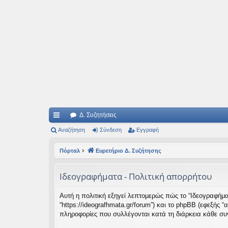
Ιδεογραφήματα
Αυτός ο τόπος φιλοδοξεί να ανοίγει μονοπάτια για τα συναρπαστικά και όμ
Δ. Συζητήσεις
ρή
Αναζήτηση
Σύνδεση
Εγγραφή
γο
Πόρταλ
Ευρετήριο Δ. Συζήτησης
ρε
Ιδεογραφήματα - Πολιτική απορρήτου
ς
συ
Αυτή η πολιτική εξηγεί λεπτομερώς πώς το “Ιδεογραφήματα
“https://ideografhmata.gr/forum”) και το phpBB (εφεξής
νδ
πληροφορίες που συλλέγονται κατά τη διάρκεια κάθε συν
έσ