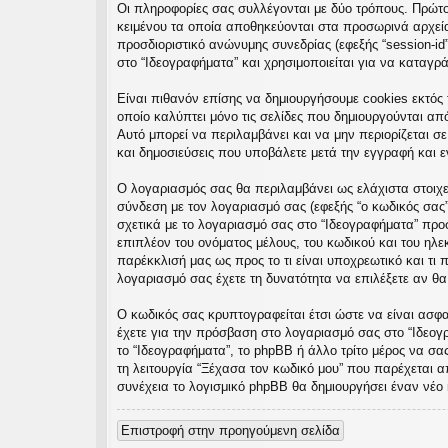
Οι πληροφορίες σας συλλέγονται με δύο τρόπους. Πρώτον
εις
κειμένου τα οποία αποθηκεύονται στα προσωρινά αρχεία 
προσδιοριστικό ανώνυμης συνεδρίας (εφεξής “session-id
στο “Ιδεογραφήματα” και χρησιμοποιείται για να καταγρ
Είναι πιθανόν επίσης να δημιουργήσουμε cookies εκτός 
οποίο καλύπτει μόνο τις σελίδες που δημιουργούνται απ
Αυτό μπορεί να περιλαμβάνει και να μην περιορίζεται σ
και δημοσιεύσεις που υποβάλετε μετά την εγγραφή και εν
Ο λογαριασμός σας θα περιλαμβάνει ως ελάχιστα στοιχε
σύνδεση με τον λογαριασμό σας (εφεξής “ο κωδικός σας”
σχετικά με το λογαριασμό σας στο “Ιδεογραφήματα” πρ
επιπλέον του ονόματος μέλους, του κωδικού και του ηλε
παρέκκλισή μας ως προς το τι είναι υποχρεωτικό και τι 
λογαριασμό σας έχετε τη δυνατότητα να επιλέξετε αν θ
Ο κωδικός σας κρυπτογραφείται έτσι ώστε να είναι ασφαλ
έχετε για την πρόσβαση στο λογαριασμό σας στο “Ιδεογ
το “Ιδεογραφήματα”, το phpBB ή άλλο τρίτο μέρος να σα
τη λειτουργία “Ξέχασα τον κωδικό μου” που παρέχεται α
συνέχεια το λογισμικό phpBB θα δημιουργήσει έναν νέο 
Επιστροφή στην προηγούμενη σελίδα