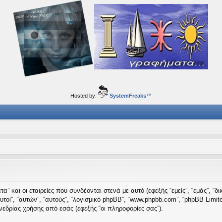
ορφα ταξίδια του νού...
Hosted by:
SystemFreaks
™
” και οι εταιρείες που συνδέονται στενά με αυτό (εφεξής “εμείς”, “εμάς”, “δι
 “αυτοί”, “αυτών”, “αυτούς”, “λογισμικό phpBB”, “www.phpbb.com”, “phpBB Li
εδρίας χρήσης από εσάς (εφεξής “οι πληροφορίες σας”).