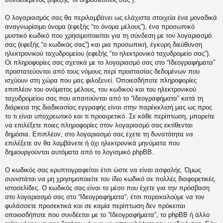
Ο λογαριασμός σας θα περιλαμβάνει ως ελάχιστα στοιχεία ένα μοναδικά
αναγνωρίσιμο όνομα (εφεξής “το όνομα μέλους”), ένα προσωπικό
μυστικό κωδικό που χρησιμοποιείται για τη σύνδεση με τον λογαριασμό
σας (εφεξής “ο κωδικός σας”) και μια προσωπική, έγκυρη διεύθυνση
ηλεκτρονικού ταχυδρομείου (εφεξής “το ηλεκτρονικό ταχυδρομείο σας”).
Οι πληροφορίες σας σχετικά με το λογαριασμό σας στο “Ιδεογραφήματα”
προστατεύονται από τους νόμους περί προστασίας δεδομένων που
ισχύουν στη χώρα που μας φιλοξενεί. Οποιεσδήποτε πληροφορίες
επιπλέον του ονόματος μέλους, του κωδικού και του ηλεκτρονικού
ταχυδρομείου σας που απαιτούνται από το “Ιδεογραφήματα” κατά τη
διάρκεια της διαδικασίας εγγραφής είναι στην παρέκκλισή μας ως προς
το τι είναι υποχρεωτικό και τι προαιρετικό. Σε κάθε περίπτωση, μπορείτε
να επιλέξετε ποιες πληροφορίες στον λογαριασμό σας εκτίθενται
δημόσια. Επιπλέον, στο λογαριασμό σας έχετε τη δυνατότητα να
επιλέξετε αν θα λαμβάνετε ή όχι ηλεκτρονικά μηνύματα που
δημιουργούνται αυτόματα από το λογισμικό phpBB.
Ο κωδικός σας κρυπτογραφείται έτσι ώστε να είναι ασφαλής. Όμως
συνιστάται να μη χρησιμοποιείτε τον ίδιο κωδικό σε πολλές διαφορετικές
ιστοσελίδες. Ο κωδικός σας είναι το μέσο που έχετε για την πρόσβαση
στο λογαριασμό σας στο “Ιδεογραφήματα”, έτσι παρακαλούμε να τον
φυλάσσετε προσεκτικά και σε καμία περίπτωση δεν πρόκειται
οποιοσδήποτε που συνδέεται με το “Ιδεογραφήματα”, το phpBB ή άλλο