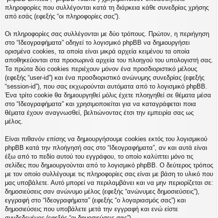
η
πληροφορίες που συλλέγονται κατά τη διάρκεια κάθε συνεδρίας χρήσης
εις
από εσάς (εφεξής “οι πληροφορίες σας”).
Οι πληροφορίες σας συλλέγονται με δύο τρόπους. Πρώτον, η περιήγηση
στο “Ιδεογραφήματα” οδηγεί το λογισμικό phpBB να δημιουργήσει
ορισμένα cookies, τα οποία είναι μικρά αρχεία κειμένου τα οποία
αποθηκεύονται στα προσωρινά αρχεία του πλοηγού του υπολογιστή σας.
Τα πρώτα δύο cookies περιέχουν μόνον ένα προσδιοριστικό μέλους
(εφεξής “user-id”) και ένα προσδιοριστικό ανώνυμης συνεδρίας (εφεξής
“session-id”), που σας εκχωρούνται αυτόματα από το λογισμικό phpBB.
Ένα τρίτο cookie θα δημιουργηθεί μόλις έχετε πλοηγηθεί σε θέματα μέσα
στο “Ιδεογραφήματα” και χρησιμοποιείται για να καταγράφεται ποια
θέματα έχουν αναγνωσθεί, βελτιώνοντας έτσι την εμπειρία σας ως
μέλος.
Είναι πιθανόν επίσης να δημιουργήσουμε cookies εκτός του λογισμικού
phpBB κατά την πλοήγησή σας στο “Ιδεογραφήματα”, αν και αυτά είναι
έξω από το πεδίο αυτού του εγγράφου, το οποίο καλύπτει μόνο τις
σελίδες που δημιουργούνται από το λογισμικό phpBB. Ο δεύτερος τρόπος
με τον οποίο συλλέγουμε τις πληροφορίες σας είναι με βάση το υλικό που
μας υποβάλετε. Αυτό μπορεί να περιλαμβάνει και να μην περιορίζεται σε:
δημοσιεύσεις σαν ανώνυμο μέλος (εφεξής “ανώνυμες δημοσιεύσεις”),
εγγραφή στο “Ιδεογραφήματα” (εφεξής “ο λογαριασμός σας”) και
δημοσιεύσεις που υποβάλετε μετά την εγγραφή και ενώ είστε
συνδεδεμένος (εφεξής “οι δημοσιεύσεις σας”).