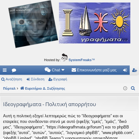
Ιδεογραφήματα
Αυτός ο τόπος φιλοδοξεί να ανοίγει μονοπάτια για τα συναρπαστικά και όμορφα ταξίδια του
νού...
Hosted by:
SystemFreaks
™
Chat
Επικοινωνήστε μαζί μας
ρή
Αναζήτηση
.
Σύνδεση
Εγγραφή
ύν
γγ
Α
γο
Πόρταλ
Συ
Ευρετήριο Δ. Συζήτησης
δε
ρα
ν
ρε
ζη
ση
φ
α
Ιδεογραφήματα - Πολιτική απορρήτου
ς
τή
ή
ζ
Αυτή η πολιτική εξηγεί λεπτομερώς πώς το “Ιδεογραφήματα” και οι
ή
συ
σε
εταιρείες που συνδέονται στενά με αυτό (εφεξής “εμείς”, “εμάς”, “δικό
τ
νδ
ις
μας”, “Ιδεογραφήματα”, “https://ideografhmata.gr/forum”) και το phpBB
η
(εφεξής “αυτοί”, “αυτών”, “αυτούς”, “λογισμικό phpBB”, “www.phpbb.com”,
έσ
σ
“phpBB Limited”, “phpBB Teams”) χρησιμοποιούν οποιεσδήποτε