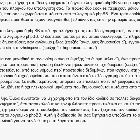
, η περιήγηση στο “Ιδεογραφήματα” οδηγεί το λογισμικό phpBB να δημιουργή
του πλοηγού του υπολογιστή σας. Τα πρώτα δύο cookies περιέχουν μόνον έν
”), που σας εκχωρούνται αυτόματα από το λογισμικό phpBB. Ένα τρίτο cooki
άφεται ποια θέματα έχουν αναγνωσθεί, βελτιώνοντας έτσι την εμπειρία σας ω
του λογισμικού phpBB κατά την πλοήγησή σας στο “Ιδεογραφήματα”, αν και α
ό το λογισμικό phpBB. Ο δεύτερος τρόπος με τον οποίο συλλέγουμε τις πληρο
ε: δημοσιεύσεις σαν ανώνυμο μέλος (εφεξής “ανώνυμες δημοσιεύσεις”), εγγρα
ώ είστε συνδεδεμένος (εφεξής “οι δημοσιεύσεις σας”).
ία ένα μοναδικά αναγνωρίσιμο όνομα (εφεξής “το όνομα μέλους”), ένα προσω
) και μια προσωπική, έγκυρη διεύθυνση ηλεκτρονικού ταχυδρομείου (εφεξής 
οστατεύονται από τους νόμους περί προστασίας δεδομένων που ισχύουν στη 
κτρονικού ταχυδρομείου σας που απαιτούνται από το “Ιδεογραφήματα” κατά τη
προαιρετικό. Σε κάθε περίπτωση, μπορείτε να επιλέξετε ποιες πληροφορίες σ
α λαμβάνετε ή όχι ηλεκτρονικά μηνύματα που δημιουργούνται αυτόματα από τ
ής. Όμως συνιστάται να μη χρησιμοποιείτε τον ίδιο κωδικό σε πολλές διαφορ
ραφήματα”, έτσι παρακαλούμε να τον φυλάσσετε προσεκτικά και σε καμία πε
ς ζητήσει νόμιμα να αποκαλύψετε τον κωδικό σας. Εάν ξεχάσετε τον κωδικό 
πό το λογισμικό phpBB. Αυτή η διαδικασία θα σας ζητήσει να υποβάλετε το ό
κωδικό για να συνδεθείτε με το λογαριασμό σας.