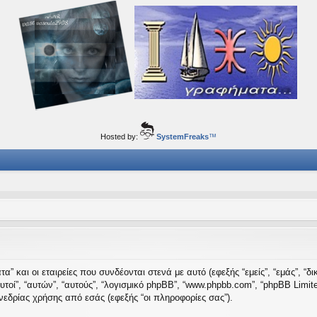
ορφα ταξίδια του νού...
Hosted by:
SystemFreaks
™
” και οι εταιρείες που συνδέονται στενά με αυτό (εφεξής “εμείς”, “εμάς”, “δι
 “αυτοί”, “αυτών”, “αυτούς”, “λογισμικό phpBB”, “www.phpbb.com”, “phpBB Li
εδρίας χρήσης από εσάς (εφεξής “οι πληροφορίες σας”).