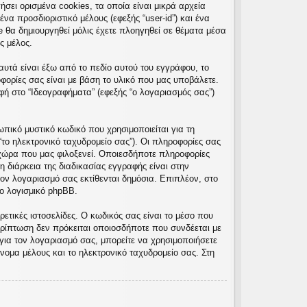
σει ορισμένα cookies, τα οποία είναι μικρά αρχεία
α προσδιοριστικό μέλους (εφεξής “user-id”) και ένα
e θα δημιουργηθεί μόλις έχετε πλοηγηθεί σε θέματα μέσα
ς μέλος.
υτά είναι έξω από το πεδίο αυτού του εγγράφου, το
φορίες σας είναι με βάση το υλικό που μας υποβάλετε.
φή στο “Ιδεογραφήματα” (εφεξής “ο λογαριασμός σας”)
πικό μυστικό κωδικό που χρησιμοποιείται για τη
“το ηλεκτρονικό ταχυδρομείο σας”). Οι πληροφορίες σας
χώρα που μας φιλοξενεί. Οποιεσδήποτε πληροφορίες
 διάρκεια της διαδικασίας εγγραφής είναι στην
τον λογαριασμό σας εκτίθενται δημόσια. Επιπλέον, στο
ο λογισμικό phpBB.
ετικές ιστοσελίδες. Ο κωδικός σας είναι το μέσο που
ρίπτωση δεν πρόκειται οποιοσδήποτε που συνδέεται με
για τον λογαριασμό σας, μπορείτε να χρησιμοποιήσετε
νομα μέλους και το ηλεκτρονικό ταχυδρομείο σας. Στη