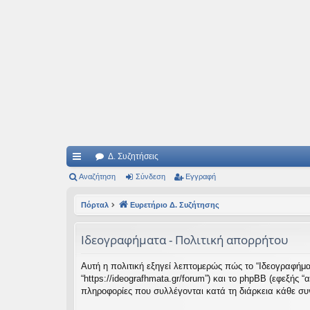
Ιδεογραφήματα
Αυτός ο τόπος φιλοδοξεί να ανοίγει μονοπάτια για τα συναρπαστικά και όμ
Δ. Συζητήσεις
ρή
Αναζήτηση
Σύνδεση
Εγγραφή
γο
Πόρταλ
Ευρετήριο Δ. Συζήτησης
ρε
Ιδεογραφήματα - Πολιτική απορρήτου
ς
συ
Αυτή η πολιτική εξηγεί λεπτομερώς πώς το “Ιδεογραφήματα
“https://ideografhmata.gr/forum”) και το phpBB (εφεξής
νδ
πληροφορίες που συλλέγονται κατά τη διάρκεια κάθε συν
έσ