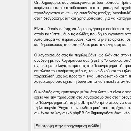
Οι πληροφορίες σας συλλέγονται με δύο τρόπους. Πρώτον
εις
κειμένου τα οποία αποθηκεύονται στα προσωρινά αρχεία 
προσδιοριστικό ανώνυμης συνεδρίας (εφεξής “session-id
στο “Ιδεογραφήματα” και χρησιμοποιείται για να καταγρ
Είναι πιθανόν επίσης να δημιουργήσουμε cookies εκτός 
οποίο καλύπτει μόνο τις σελίδες που δημιουργούνται απ
Αυτό μπορεί να περιλαμβάνει και να μην περιορίζεται σ
και δημοσιεύσεις που υποβάλετε μετά την εγγραφή και εν
Ο λογαριασμός σας θα περιλαμβάνει ως ελάχιστα στοιχε
σύνδεση με τον λογαριασμό σας (εφεξής “ο κωδικός σας”
σχετικά με το λογαριασμό σας στο “Ιδεογραφήματα” πρ
επιπλέον του ονόματος μέλους, του κωδικού και του ηλε
παρέκκλισή μας ως προς το τι είναι υποχρεωτικό και τι 
λογαριασμό σας έχετε τη δυνατότητα να επιλέξετε αν θ
Ο κωδικός σας κρυπτογραφείται έτσι ώστε να είναι ασφαλ
έχετε για την πρόσβαση στο λογαριασμό σας στο “Ιδεογ
το “Ιδεογραφήματα”, το phpBB ή άλλο τρίτο μέρος να σα
τη λειτουργία “Ξέχασα τον κωδικό μου” που παρέχεται α
συνέχεια το λογισμικό phpBB θα δημιουργήσει έναν νέο 
Επιστροφή στην προηγούμενη σελίδα