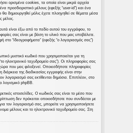
σει ορισμένα cookies, τα οποία είναι μικρά αρχεία
α προσδιοριστικό μέλους (εφεξής “user-id”) και ένα
e θα δημιουργηθεί μόλις έχετε πλοηγηθεί σε θέματα μέσα
ς μέλος.
υτά είναι έξω από το πεδίο αυτού του εγγράφου, το
φορίες σας είναι με βάση το υλικό που μας υποβάλετε.
φή στο “Ιδεογραφήματα” (εφεξής “ο λογαριασμός σας”)
πικό μυστικό κωδικό που χρησιμοποιείται για τη
“το ηλεκτρονικό ταχυδρομείο σας”). Οι πληροφορίες σας
χώρα που μας φιλοξενεί. Οποιεσδήποτε πληροφορίες
 διάρκεια της διαδικασίας εγγραφής είναι στην
τον λογαριασμό σας εκτίθενται δημόσια. Επιπλέον, στο
ο λογισμικό phpBB.
ετικές ιστοσελίδες. Ο κωδικός σας είναι το μέσο που
ρίπτωση δεν πρόκειται οποιοσδήποτε που συνδέεται με
για τον λογαριασμό σας, μπορείτε να χρησιμοποιήσετε
νομα μέλους και το ηλεκτρονικό ταχυδρομείο σας. Στη