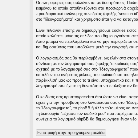
Οι πληροφορίες σας συλλέγονται με δύο τρόπους. Πρώτον
εις
κειμένου τα οποία αποθηκεύονται στα προσωρινά αρχεία 
προσδιοριστικό ανώνυμης συνεδρίας (εφεξής “session-id
στο “Ιδεογραφήματα” και χρησιμοποιείται για να καταγρ
Είναι πιθανόν επίσης να δημιουργήσουμε cookies εκτός 
οποίο καλύπτει μόνο τις σελίδες που δημιουργούνται απ
Αυτό μπορεί να περιλαμβάνει και να μην περιορίζεται σ
και δημοσιεύσεις που υποβάλετε μετά την εγγραφή και εν
Ο λογαριασμός σας θα περιλαμβάνει ως ελάχιστα στοιχε
σύνδεση με τον λογαριασμό σας (εφεξής “ο κωδικός σας”
σχετικά με το λογαριασμό σας στο “Ιδεογραφήματα” πρ
επιπλέον του ονόματος μέλους, του κωδικού και του ηλε
παρέκκλισή μας ως προς το τι είναι υποχρεωτικό και τι 
λογαριασμό σας έχετε τη δυνατότητα να επιλέξετε αν θ
Ο κωδικός σας κρυπτογραφείται έτσι ώστε να είναι ασφαλ
έχετε για την πρόσβαση στο λογαριασμό σας στο “Ιδεογ
το “Ιδεογραφήματα”, το phpBB ή άλλο τρίτο μέρος να σα
τη λειτουργία “Ξέχασα τον κωδικό μου” που παρέχεται α
συνέχεια το λογισμικό phpBB θα δημιουργήσει έναν νέο 
Επιστροφή στην προηγούμενη σελίδα