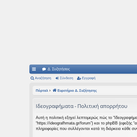
Ιδεογραφήματα
Αυτός ο τόπος φιλοδοξεί να ανοίγει μονοπάτια για τα συναρπαστικά και όμ
Δ. Συζητήσεις
ρή
Αναζήτηση
Σύνδεση
Εγγραφή
γο
Πόρταλ
Ευρετήριο Δ. Συζήτησης
ρε
Ιδεογραφήματα - Πολιτική απορρήτου
ς
συ
Αυτή η πολιτική εξηγεί λεπτομερώς πώς το “Ιδεογραφήματα
“https://ideografhmata.gr/forum”) και το phpBB (εφεξής
νδ
πληροφορίες που συλλέγονται κατά τη διάρκεια κάθε συν
έσ