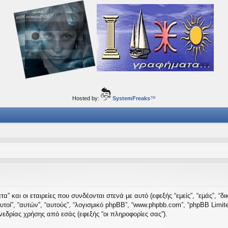
ορφα ταξίδια του νού...
Hosted by:
SystemFreaks
™
” και οι εταιρείες που συνδέονται στενά με αυτό (εφεξής “εμείς”, “εμάς”, “δι
 “αυτοί”, “αυτών”, “αυτούς”, “λογισμικό phpBB”, “www.phpbb.com”, “phpBB Li
εδρίας χρήσης από εσάς (εφεξής “οι πληροφορίες σας”).