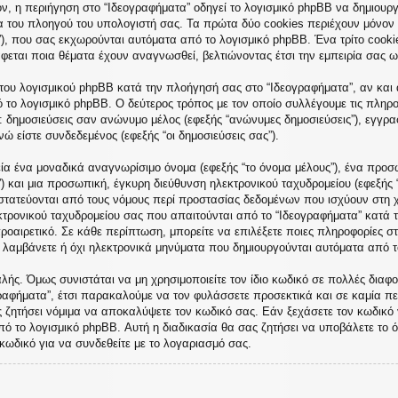
, η περιήγηση στο “Ιδεογραφήματα” οδηγεί το λογισμικό phpBB να δημιουργή
του πλοηγού του υπολογιστή σας. Τα πρώτα δύο cookies περιέχουν μόνον έν
”), που σας εκχωρούνται αυτόματα από το λογισμικό phpBB. Ένα τρίτο cooki
άφεται ποια θέματα έχουν αναγνωσθεί, βελτιώνοντας έτσι την εμπειρία σας ω
του λογισμικού phpBB κατά την πλοήγησή σας στο “Ιδεογραφήματα”, αν και α
ό το λογισμικό phpBB. Ο δεύτερος τρόπος με τον οποίο συλλέγουμε τις πληρο
ε: δημοσιεύσεις σαν ανώνυμο μέλος (εφεξής “ανώνυμες δημοσιεύσεις”), εγγρα
ώ είστε συνδεδεμένος (εφεξής “οι δημοσιεύσεις σας”).
ία ένα μοναδικά αναγνωρίσιμο όνομα (εφεξής “το όνομα μέλους”), ένα προσω
) και μια προσωπική, έγκυρη διεύθυνση ηλεκτρονικού ταχυδρομείου (εφεξής 
οστατεύονται από τους νόμους περί προστασίας δεδομένων που ισχύουν στη 
κτρονικού ταχυδρομείου σας που απαιτούνται από το “Ιδεογραφήματα” κατά τη
προαιρετικό. Σε κάθε περίπτωση, μπορείτε να επιλέξετε ποιες πληροφορίες σ
α λαμβάνετε ή όχι ηλεκτρονικά μηνύματα που δημιουργούνται αυτόματα από τ
ής. Όμως συνιστάται να μη χρησιμοποιείτε τον ίδιο κωδικό σε πολλές διαφορ
ραφήματα”, έτσι παρακαλούμε να τον φυλάσσετε προσεκτικά και σε καμία πε
ς ζητήσει νόμιμα να αποκαλύψετε τον κωδικό σας. Εάν ξεχάσετε τον κωδικό 
πό το λογισμικό phpBB. Αυτή η διαδικασία θα σας ζητήσει να υποβάλετε το ό
κωδικό για να συνδεθείτε με το λογαριασμό σας.