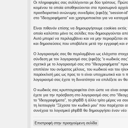
Οι πληροφορίες σας συλλέγονται με δύο τρόπους. Πρώτον
εις
κειμένου τα οποία αποθηκεύονται στα προσωρινά αρχεία 
προσδιοριστικό ανώνυμης συνεδρίας (εφεξής “session-id
στο “Ιδεογραφήματα” και χρησιμοποιείται για να καταγρ
Είναι πιθανόν επίσης να δημιουργήσουμε cookies εκτός 
οποίο καλύπτει μόνο τις σελίδες που δημιουργούνται απ
Αυτό μπορεί να περιλαμβάνει και να μην περιορίζεται σ
και δημοσιεύσεις που υποβάλετε μετά την εγγραφή και εν
Ο λογαριασμός σας θα περιλαμβάνει ως ελάχιστα στοιχε
σύνδεση με τον λογαριασμό σας (εφεξής “ο κωδικός σας”
σχετικά με το λογαριασμό σας στο “Ιδεογραφήματα” πρ
επιπλέον του ονόματος μέλους, του κωδικού και του ηλε
παρέκκλισή μας ως προς το τι είναι υποχρεωτικό και τι 
λογαριασμό σας έχετε τη δυνατότητα να επιλέξετε αν θ
Ο κωδικός σας κρυπτογραφείται έτσι ώστε να είναι ασφαλ
έχετε για την πρόσβαση στο λογαριασμό σας στο “Ιδεογ
το “Ιδεογραφήματα”, το phpBB ή άλλο τρίτο μέρος να σα
τη λειτουργία “Ξέχασα τον κωδικό μου” που παρέχεται α
συνέχεια το λογισμικό phpBB θα δημιουργήσει έναν νέο 
Επιστροφή στην προηγούμενη σελίδα