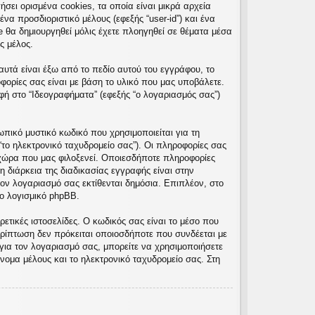
σει ορισμένα cookies, τα οποία είναι μικρά αρχεία
α προσδιοριστικό μέλους (εφεξής “user-id”) και ένα
e θα δημιουργηθεί μόλις έχετε πλοηγηθεί σε θέματα μέσα
ς μέλος.
υτά είναι έξω από το πεδίο αυτού του εγγράφου, το
φορίες σας είναι με βάση το υλικό που μας υποβάλετε.
φή στο “Ιδεογραφήματα” (εφεξής “ο λογαριασμός σας”)
πικό μυστικό κωδικό που χρησιμοποιείται για τη
“το ηλεκτρονικό ταχυδρομείο σας”). Οι πληροφορίες σας
χώρα που μας φιλοξενεί. Οποιεσδήποτε πληροφορίες
 διάρκεια της διαδικασίας εγγραφής είναι στην
τον λογαριασμό σας εκτίθενται δημόσια. Επιπλέον, στο
ο λογισμικό phpBB.
ετικές ιστοσελίδες. Ο κωδικός σας είναι το μέσο που
ρίπτωση δεν πρόκειται οποιοσδήποτε που συνδέεται με
για τον λογαριασμό σας, μπορείτε να χρησιμοποιήσετε
νομα μέλους και το ηλεκτρονικό ταχυδρομείο σας. Στη