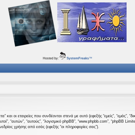
ορφα ταξίδια του νού...
Hosted by:
SystemFreaks
™
” και οι εταιρείες που συνδέονται στενά με αυτό (εφεξής “εμείς”, “εμάς”, “δι
 “αυτοί”, “αυτών”, “αυτούς”, “λογισμικό phpBB”, “www.phpbb.com”, “phpBB Li
εδρίας χρήσης από εσάς (εφεξής “οι πληροφορίες σας”).