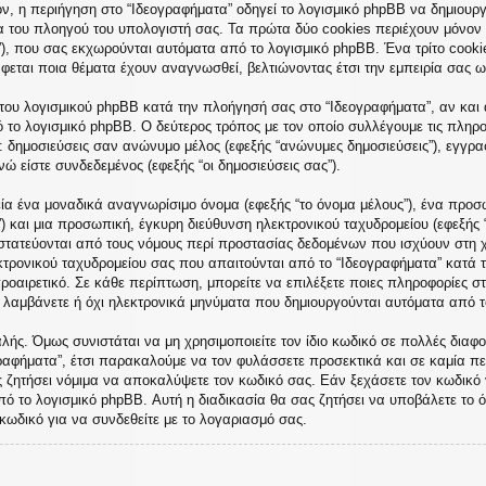
, η περιήγηση στο “Ιδεογραφήματα” οδηγεί το λογισμικό phpBB να δημιουργή
του πλοηγού του υπολογιστή σας. Τα πρώτα δύο cookies περιέχουν μόνον έν
”), που σας εκχωρούνται αυτόματα από το λογισμικό phpBB. Ένα τρίτο cooki
άφεται ποια θέματα έχουν αναγνωσθεί, βελτιώνοντας έτσι την εμπειρία σας ω
του λογισμικού phpBB κατά την πλοήγησή σας στο “Ιδεογραφήματα”, αν και α
ό το λογισμικό phpBB. Ο δεύτερος τρόπος με τον οποίο συλλέγουμε τις πληρο
ε: δημοσιεύσεις σαν ανώνυμο μέλος (εφεξής “ανώνυμες δημοσιεύσεις”), εγγρα
ώ είστε συνδεδεμένος (εφεξής “οι δημοσιεύσεις σας”).
ία ένα μοναδικά αναγνωρίσιμο όνομα (εφεξής “το όνομα μέλους”), ένα προσω
) και μια προσωπική, έγκυρη διεύθυνση ηλεκτρονικού ταχυδρομείου (εφεξής 
οστατεύονται από τους νόμους περί προστασίας δεδομένων που ισχύουν στη 
κτρονικού ταχυδρομείου σας που απαιτούνται από το “Ιδεογραφήματα” κατά τη
προαιρετικό. Σε κάθε περίπτωση, μπορείτε να επιλέξετε ποιες πληροφορίες σ
α λαμβάνετε ή όχι ηλεκτρονικά μηνύματα που δημιουργούνται αυτόματα από τ
ής. Όμως συνιστάται να μη χρησιμοποιείτε τον ίδιο κωδικό σε πολλές διαφορ
ραφήματα”, έτσι παρακαλούμε να τον φυλάσσετε προσεκτικά και σε καμία πε
ς ζητήσει νόμιμα να αποκαλύψετε τον κωδικό σας. Εάν ξεχάσετε τον κωδικό 
πό το λογισμικό phpBB. Αυτή η διαδικασία θα σας ζητήσει να υποβάλετε το ό
κωδικό για να συνδεθείτε με το λογαριασμό σας.