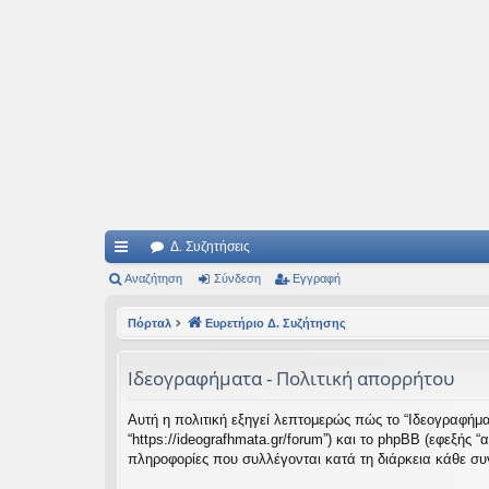
Ιδεογραφήματα
Αυτός ο τόπος φιλοδοξεί να ανοίγει μονοπάτια για τα συναρπαστικά και όμ
Δ. Συζητήσεις
ρή
Αναζήτηση
Σύνδεση
Εγγραφή
γο
Πόρταλ
Ευρετήριο Δ. Συζήτησης
ρε
Ιδεογραφήματα - Πολιτική απορρήτου
ς
συ
Αυτή η πολιτική εξηγεί λεπτομερώς πώς το “Ιδεογραφήματα
“https://ideografhmata.gr/forum”) και το phpBB (εφεξής
νδ
πληροφορίες που συλλέγονται κατά τη διάρκεια κάθε συν
έσ