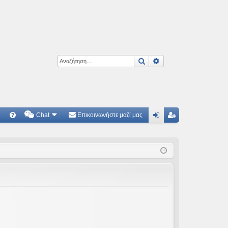
Αναζήτηση
Ειδική αναζήτηση
Chat
Επικοινωνήστε μαζί μας
Γ
Συ
ύν
γγ
χν
δε
ρα
ές
ση
φ
ερ
ή
ωτ
ήσ
εις