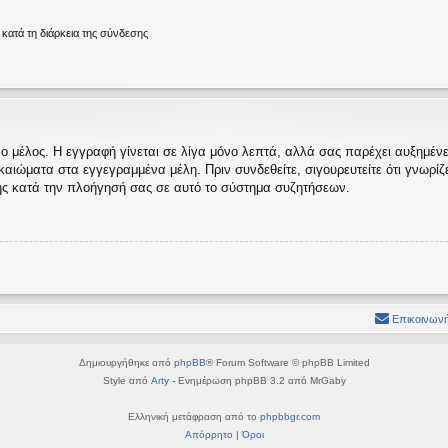
ατά τη διάρκεια της σύνδεσης
ο μέλος. Η εγγραφή γίνεται σε λίγα μόνο λεπτά, αλλά σας παρέχει αυξημένες
ώματα στα εγγεγραμμένα μέλη. Πριν συνδεθείτε, σιγουρευτείτε ότι γνωρίζετε
ς κατά την πλοήγησή σας σε αυτό το σύστημα συζητήσεων.
Επικοινωνή
Δημιουργήθηκε από
phpBB
® Forum Software © phpBB Limited
Style από
Arty
- Ενημέρωση phpBB 3.2 από MrGaby
Ελληνική μετάφραση από το
phpbbgr.com
Απόρρητο
|
Όροι