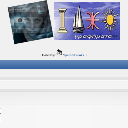
ορφα ταξίδια του νού...
Hosted by:
SystemFreaks
™